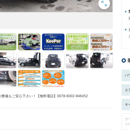
パ
エ
もご安心下さい！【無料電話】0078-6002-946452
キ
カ
-/-/-