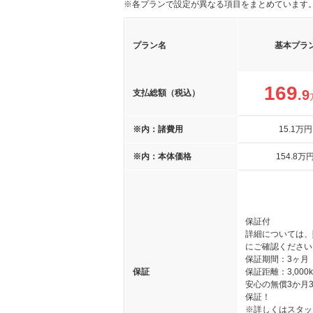
※各プランで設定が異なる項目をまとめています
プラン名
基本プラ
169
.9
支払総額（税込）
※内：諸費用
15
.1
万円
※内：本体価格
154
.8
万
保証付
詳細については、
にご確認ください
保証期間：3ヶ月
保証
保証距離：3,000
安心の無償3か月30
保証！
※詳しくはスタッ