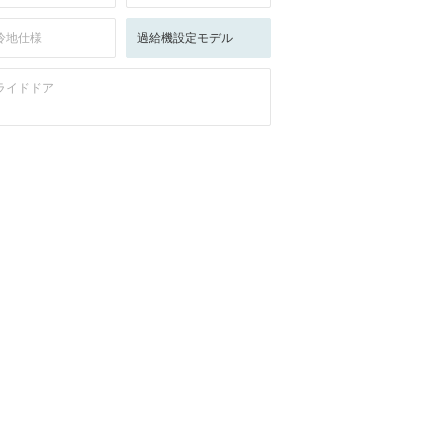
冷地仕様
過給機設定モデル
ライドドア