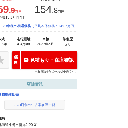
69
154
.9
.8
万円
万円
経費15.1万円含む）
この車種の相場価格
（平均本体価格：149.7万円）
年式
走行距離
車検
修復歴
018年
4.3万km
2027年5月
なし
無
見積もり・在庫確認
料
※お電話番号の入力は不要です。
店舗情報
新自動車販売
この店舗の中古車在庫一覧
住所
北海道小樽市新光2-20-31