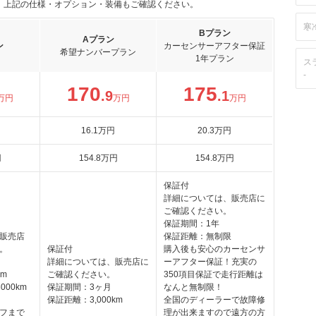
。上記の仕様・オプション・装備もご確認ください。
寒
Bプラン
Aプラン
ン
カーセンサーアフター保証
希望ナンバープラン
1年プラン
ス
-
170
175
.9
.1
万円
万円
万円
16
.1
万円
20
.3
万円
円
154
.8
万円
154
.8
万円
保証付
詳細については、販売店に
ご確認ください。
保証期間：1年
販売店
保証距離：無制限
。
保証付
購入後も安心のカーセンサ
詳細については、販売店に
ーアフター保証！充実の
km
ご確認ください。
350項目保証で走行距離は
00km
保証期間：3ヶ月
なんと無制限！
保証距離：3,000km
全国のディーラーで故障修
フまで
理が出来ますので遠方の方