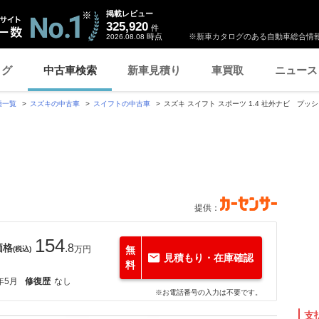
掲載レビュー
325,920
件
時点
※新車カタログのある自動車総合情報
2026.08.08
ログ
中古車検索
新車見積り
車買取
ニュース
種一覧
スズキの中古車
スイフトの中古車
スズキ スイフト スポーツ 1.4 社外ナビ プッ
提供：
154
価格
.8
万円
無
(税込)
見積もり・在庫確認
料
年5月
修復歴
なし
※お電話番号の入力は不要です。
支