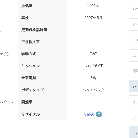
排気量
1400cc
TV:
車検
2027年5月
ミ
し
定期点検記録簿
-
ET
正規輸入車
-
オク)
駆動方式
2WD
3
ミッション
フロア6MT
電
乗車定員
5名
シ
ボディタイプ
ハッチバック
オ
クパール
禁煙車
-
リサイクル
リ済込
ア
ク