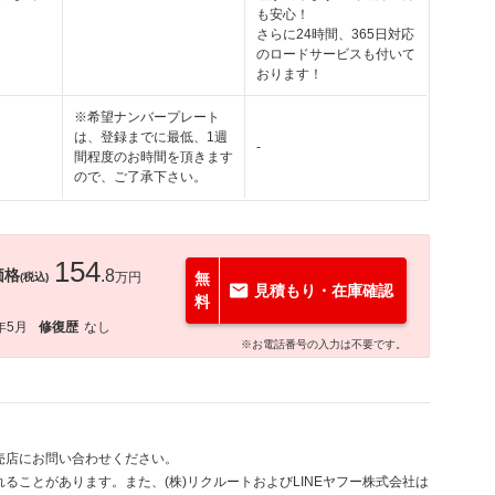
も安心！
さらに24時間、365日対応
のロードサービスも付いて
おります！
※希望ナンバープレート
は、登録までに最低、1週
-
間程度のお時間を頂きます
ので、ご了承下さい。
154
価格
.8
万円
無
(税込)
見積もり・在庫確認
料
年5月
修復歴
なし
※お電話番号の入力は不要です。
売店にお問い合わせください。
ることがあります。また、(株)リクルートおよびLINEヤフー株式会社は