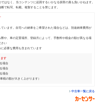
のではなく、当コンテンツに起因するいかなる損害の責も負いかねます。
無断で転写、転載、複製することを禁じます。
す
しています。自宅への納車をご希望された場合などは、別途納車費用が
る際や、車の定置場所、登録月によって、手数料や税金の額が異なる場
ださい
めに必要な費用も含まれています
ります
る場合
る場合
る場合
動車税の額が大きく上がります）
中古車一覧に戻る