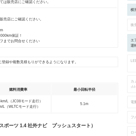
ては販売店にご確認ください。
横
販売店にご確認ください。
衝
km
000km保証！
エ
フまでお問合せください
運転
L
に登録や複数見積もりができるようになります。
カ
-/-/-
燃料消費率
最小回転半径
.4km/L（JC08モード走行）
電
5.1m
km/L（WLTCモード走行）
フ
スポーツ 1.4 社外ナビ プッシュスタート）
ロ