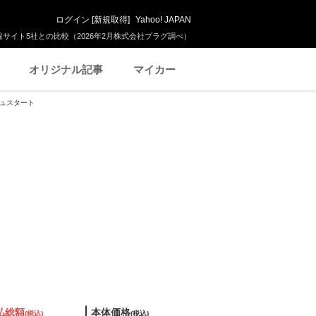
ログイン
[
新規取得
]
Yahoo! JAPAN
サイト5社との比較（2026年2月株式会社プラグ調べ）
オリジナル記事
マイカー
シュスタート
払総額
本体価格
(税込)
(税込)