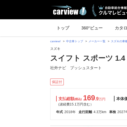
トップ
360°ビュー
カタ
carview!
中古車トップ
メーカー一覧
スズキの車
スズキ
スイフト スポーツ 1.4
社外ナビ プッシュスタート
保証付
169
支払総額
.9
本体
万円
(税込)
（諸経費15.1万円含む）
年式
2018年
走行距離
4.3万km
車検
2027