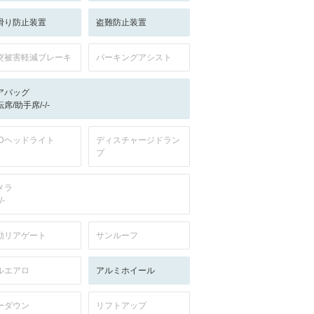
滑り防止装置
盗難防止装置
突被害軽減ブレーキ
パーキングアシスト
アバッグ
席/助手席/-/-
EDヘッドライト
ディスチャージドラン
プ
メラ
/-
動リアゲート
サンルーフ
ルエアロ
アルミホイール
ーダウン
リフトアップ