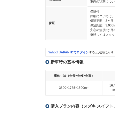
車両の状態につい
保証付
詳細については、
保証期間：3ヶ月
保証
保証距離：3,000
安心の無償3か月3
※詳しくはスタッ
Yahoo! JAPAN IDでログイン
するとお気に入り
新車時の基本情報
車体寸法（全長×全幅×全高）
16
3890×1735×1500mm
-
購入プラン内容（スズキ スイフト 