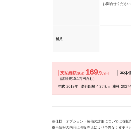
お問合せください
補足
-
169
支払総額
.9
本体
万円
(税込)
（諸経費15.1万円含む）
年式
2018年
走行距離
4.3万km
車検
2027
※仕様・オプション・装備の詳細については各販
※当情報の内容は各販売店により予告なく変更され