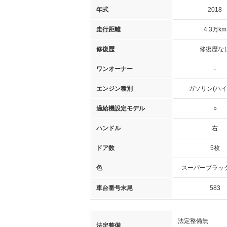
年式
2018
走行距離
4.3万km
修復歴
修復歴な
ワンオーナー
-
エンジン種別
ガソリン(ハイ
過給機設定モデル
○
ハンドル
右
ドア数
5枚
色
スーパーブラッ
車台番号末尾
583
法定整備無
法定整備