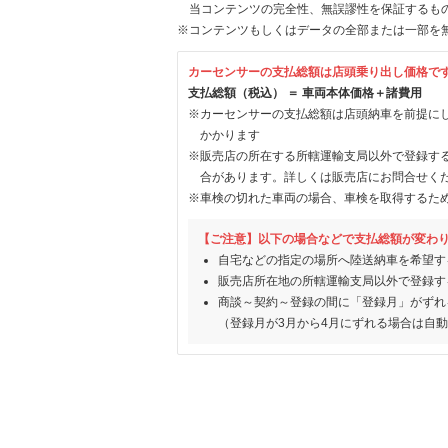
当コンテンツの完全性、無誤謬性を保証するも
※コンテンツもしくはデータの全部または一部を
カーセンサーの支払総額は店頭乗り出し価格で
支払総額（税込） ＝ 車両本体価格＋諸費用
※カーセンサーの支払総額は店頭納車を前提に
かかります
※販売店の所在する所轄運輸支局以外で登録す
合があります。詳しくは販売店にお問合せく
※車検の切れた車両の場合、車検を取得するた
【ご注意】以下の場合などで支払総額が変わ
自宅などの指定の場所へ陸送納車を希望す
販売店所在地の所轄運輸支局以外で登録す
商談～契約～登録の間に「登録月」がずれ
（登録月が3月から4月にずれる場合は自