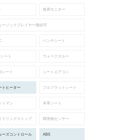
-
後席モニター
ュージックプレイヤー接続可
C
ベンチシート
列シート
ウォークスルー
動シート
シートエアコン
ートヒーター
フルフラットシート
ットマン
本革シート
イドリングストップ
障害物センサー
ルーズコントロール
ABS