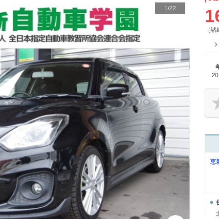
1
/
22
1
（諸
2
恵