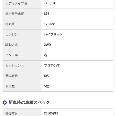
ボディタイプ色
パールII
車台番号末尾
898
排気量
1200cc
エンジン
ハイブリッド
駆動方式
2WD
ハンドル
右
ミッション
フロアCVT
乗車定員
5名
ドア数
5枚
新車時の車種スペック
発売年月
23(R5)/12