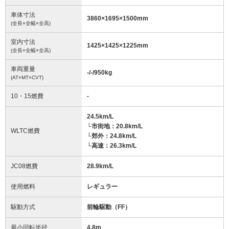
車体寸法
3860
×
1695
×
1500
mm
(全長×全幅×全高)
室内寸法
1425
×
1425
×
1225
mm
(全長×全幅×全高)
車両重量
-/-/950
kg
(AT×MT×CVT)
10・15燃費
-
24.5km/L
└市街地：20.8km/L
WLTC燃費
└郊外：24.8km/L
└高速：26.3km/L
JC08燃費
28.9km/L
使用燃料
レギュラー
駆動方式
前輪駆動（FF）
最小回転半径
4.8
m