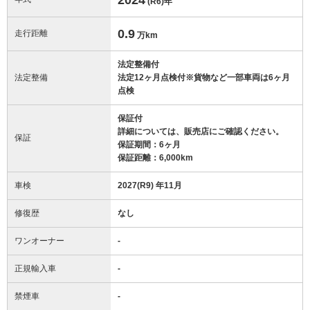
(R6)
年
0.9
走行距離
万km
法定整備付
法定整備
法定12ヶ月点検付※貨物など一部車両は6ヶ月
点検
保証付
詳細については、販売店にご確認ください。
保証
保証期間：6ヶ月
保証距離：6,000km
車検
2027(R9) 年11月
修復歴
なし
ワンオーナー
-
正規輸入車
-
禁煙車
-