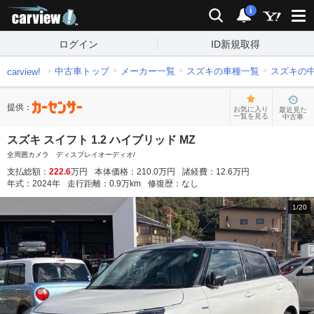
carview!
検索
通知
i
ログイン
ID新規取得
中古車トップ
メーカー一覧
スズキの車種一覧
スズキの
carview!
提供：
お気に入り
最近見た
一覧を見る
中古車
スズキ スイフト 1.2 ハイブリッド MZ
全周囲カメラ ディスプレイオーディオ/
支払総額：
222.6
万円
本体価格：
210.0
万円
諸経費：
12.6
万円
年式：
2024
年
走行距離：
0.9
万km
修復歴：
なし
1
/
20