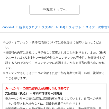
中古車トップへ
新車カタログ
スズキ(SUZUKI)
スイフト
スイフトの中古
carview!
※仕様・オプション・装備の詳細については各販売店にお問い合わせくださ
い。
※当情報の内容は各社により予告なく変更されることがあります。また、(株)リ
クルートおよびLINEヤフー株式会社は当コンテンツの完全性、無誤謬性を保
証するものではなく、当コンテンツに起因するいかなる損害の責も負いかね
ます。
※コンテンツもしくはデータの全部または一部を無断で転写、転載、複製する
ことを禁じます。
カーセンサーの支払総額は店頭乗り出し価格です
支払総額（税込） ＝ 車両本体価格＋諸費用
※カーセンサーの支払総額は店頭納車を前提にしています。自宅への納車
をご希望された場合などは、別途納車費用がかかります
※販売店の所在する所轄運輸支局以外で登録する際や、車の定置場所、登