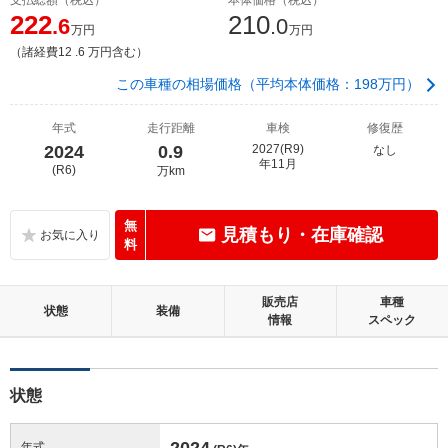
222
210
.6
.0
万円
万円
（諸経費12 .6 万円含む）
この車種の相場価格（平均本体価格：198万円）
年式
走行距離
車検
修復歴
2024
0.9
2027(R9)
なし
年11月
(R6)
万km
無
見積もり・在庫確認
料
販売店
車種
状態
装備
情報
スペック
状態
2024
年式