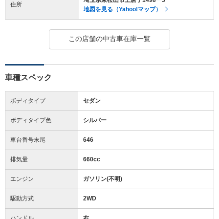
住所
地図を見る（Yahoo!マップ）
この店舗の中古車在庫一覧
車種スペック
ボディタイプ
セダン
ボディタイプ色
シルバー
車台番号末尾
646
排気量
660cc
エンジン
ガソリン(不明)
駆動方式
2WD
ハンドル
右