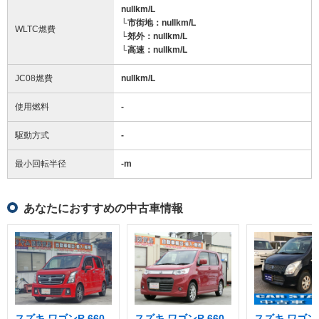
nullkm/L
└市街地：nullkm/L
WLTC燃費
└郊外：nullkm/L
└高速：nullkm/L
JC08燃費
nullkm/L
使用燃料
-
駆動方式
-
最小回転半径
-
m
あなたにおすすめの中古車情報
スズキ ワゴンR 660
スズキ ワゴンR 660
スズキ ワゴンR