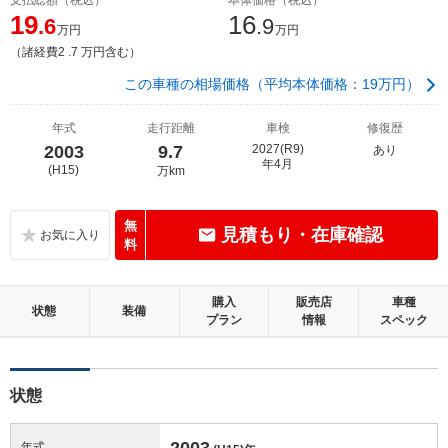
19
16
.6
.9
万円
万円
（諸経費2 .7 万円含む）
この車種の相場価格（平均本体価格：19万円）
年式
走行距離
車検
修復歴
2003
9.7
2027(R9)
あり
年4月
(H15)
万km
無
見積もり・在庫確認
料
購入
販売店
車種
状態
装備
プラン
情報
スペック
状態
2003
年式