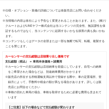
※仕様・オプション・装備の詳細については各販売店にお問い合わせくださ
い。
※当情報の内容は各社により予告なく変更されることがあります。また、(株)リ
クルートおよびLINEヤフー株式会社は当コンテンツの完全性、無誤謬性を保
証するものではなく、当コンテンツに起因するいかなる損害の責も負いかね
ます。
※コンテンツもしくはデータの全部または一部を無断で転写、転載、複製する
ことを禁じます。
カーセンサーの支払総額は店頭乗り出し価格です
支払総額（税込） ＝ 車両本体価格＋諸費用
※カーセンサーの支払総額は店頭納車を前提にしています。自宅への納車
をご希望された場合などは、別途納車費用がかかります
※販売店の所在する所轄運輸支局以外で登録する際や、車の定置場所、登
録月によって、手数料や税金の額が異なる場合があります。詳しくは販
売店にお問合せください
※車検の切れた車両の場合、車検を取得するために必要な費用も含まれて
います
【ご注意】以下の場合などで支払総額が変わります