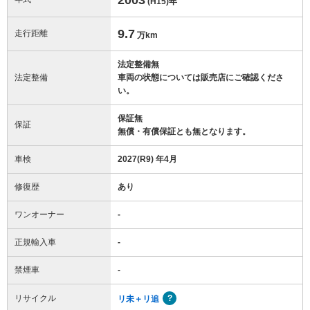
(H15)
年
9.7
走行距離
万km
法定整備無
法定整備
車両の状態については販売店にご確認くださ
い。
保証無
保証
無償・有償保証とも無となります。
車検
2027(R9) 年4月
修復歴
あり
ワンオーナー
-
正規輸入車
-
禁煙車
-
リサイクル
リ未＋リ追