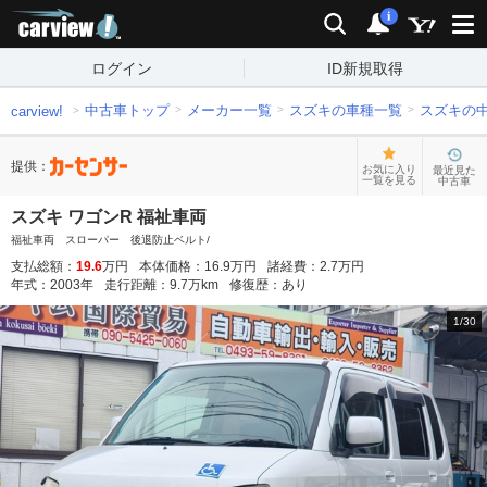
carview!
検索
通知
i
ログイン
ID新規取得
中古車トップ
メーカー一覧
スズキの車種一覧
スズキの
carview!
提供：
お気に入り
最近見た
一覧を見る
中古車
スズキ ワゴンR 福祉車両
福祉車両 スローパー 後退防止ベルト/
支払総額：
19.6
万円
本体価格：
16.9
万円
諸経費：
2.7
万円
年式：
2003
年
走行距離：
9.7
万km
修復歴：
あり
1
/
30