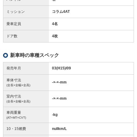
ミッション
コラム4AT
乗車定員
4名
ドア数
4枚
新車時の車種スペック
発売年月
03(H15)/09
車体寸法
-
×
-
×
-
mm
(全長×全幅×全高)
室内寸法
-
×
-
×
-
mm
(全長×全幅×全高)
車両重量
-
kg
(AT×MT×CVT)
10・15燃費
nullkm/L