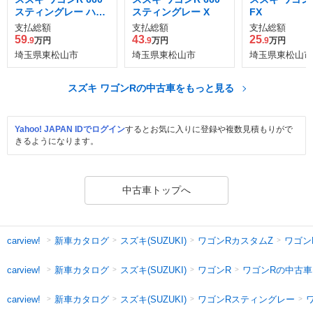
スティングレー ハイ
スティングレー X
FX
ブリッド T
支払総額
支払総額
支払総額
59
43
25
.9
万円
.9
万円
.9
万円
埼玉県東松山市
埼玉県東松山市
埼玉県東松山市
スズキ ワゴンRの中古車をもっと見る
Yahoo! JAPAN IDでログイン
するとお気に入りに登録や複数見積もりがで
きるようになります。
中古車トップへ
新車カタログ
スズキ(SUZUKI)
ワゴンRカスタムZ
ワゴン
carview!
新車カタログ
スズキ(SUZUKI)
ワゴンR
ワゴンRの中古車
carview!
新車カタログ
スズキ(SUZUKI)
ワゴンRスティングレー
carview!