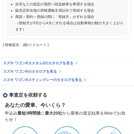
自宅などの指定の場所へ陸送納車を希望する場合
販売店所在地の所轄運輸支局以外で登録する場合
商談～契約～登録の間に「登録月」がずれる場合
（登録月が3月から4月にずれる場合は自動車税の額が大きく上がり
ます）
[ 情報提供：(株)リクルート ]
スズキ ワゴンRカスタムZのカタログを見る
スズキ ワゴンRのカタログを見る
スズキ ワゴンRスティングレーのカタログを見る
車査定を依頼する
あなたの愛車、今いくら？
申込み
最短3時間後
に
最大20社
から愛車の査定結果をWebでお知
らせ！