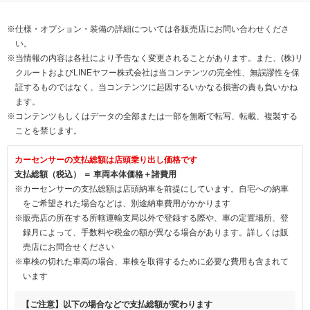
※仕様・オプション・装備の詳細については各販売店にお問い合わせくださ
い。
※当情報の内容は各社により予告なく変更されることがあります。また、(株)リ
クルートおよびLINEヤフー株式会社は当コンテンツの完全性、無誤謬性を保
証するものではなく、当コンテンツに起因するいかなる損害の責も負いかね
ます。
※コンテンツもしくはデータの全部または一部を無断で転写、転載、複製する
ことを禁じます。
カーセンサーの支払総額は店頭乗り出し価格です
支払総額（税込） ＝ 車両本体価格＋諸費用
※カーセンサーの支払総額は店頭納車を前提にしています。自宅への納車
をご希望された場合などは、別途納車費用がかかります
※販売店の所在する所轄運輸支局以外で登録する際や、車の定置場所、登
録月によって、手数料や税金の額が異なる場合があります。詳しくは販
売店にお問合せください
※車検の切れた車両の場合、車検を取得するために必要な費用も含まれて
います
【ご注意】以下の場合などで支払総額が変わります