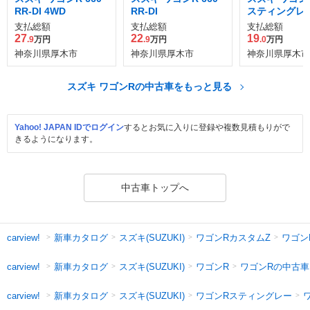
RR-DI 4WD
RR-DI
スティングレー
支払総額
支払総額
支払総額
27
22
19
.9
万円
.9
万円
.0
万円
神奈川県厚木市
神奈川県厚木市
神奈川県厚木市
スズキ ワゴンRの中古車をもっと見る
Yahoo! JAPAN IDでログイン
するとお気に入りに登録や複数見積もりがで
きるようになります。
中古車トップへ
新車カタログ
スズキ(SUZUKI)
ワゴンRカスタムZ
ワゴン
carview!
新車カタログ
スズキ(SUZUKI)
ワゴンR
ワゴンRの中古車
carview!
新車カタログ
スズキ(SUZUKI)
ワゴンRスティングレー
carview!