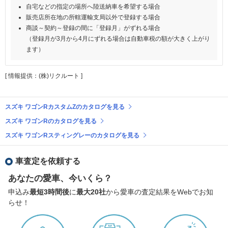
自宅などの指定の場所へ陸送納車を希望する場合
販売店所在地の所轄運輸支局以外で登録する場合
商談～契約～登録の間に「登録月」がずれる場合
（登録月が3月から4月にずれる場合は自動車税の額が大きく上がり
ます）
[ 情報提供：(株)リクルート ]
スズキ ワゴンRカスタムZのカタログを見る
スズキ ワゴンRのカタログを見る
スズキ ワゴンRスティングレーのカタログを見る
車査定を依頼する
あなたの愛車、今いくら？
申込み
最短3時間後
に
最大20社
から愛車の査定結果をWebでお知
らせ！