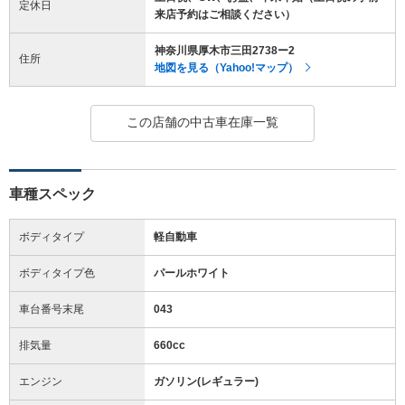
定休日
来店予約はご相談ください）
神奈川県厚木市三田2738ー2
住所
地図を見る（Yahoo!マップ）
この店舗の中古車在庫一覧
車種スペック
ボディタイプ
軽自動車
ボディタイプ色
パールホワイト
車台番号末尾
043
排気量
660cc
エンジン
ガソリン(レギュラー)