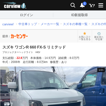
carview!
検索
通知
i
ログイン
ID新規取得
中古車トップ
メーカー一覧
スズキの車種一覧
スズキの
carview!
提供：
お気に入り
最近見た
一覧を見る
中古車
スズキ ワゴンR 660 FX-S リミテッド
プロジェクターヘッドライト HID/
支払総額：
22.9
万円
本体価格：
14.9
万円
諸経費：
8.0
万円
年式：
2006
年
走行距離：
8.0
万km
修復歴：
あり
1
/
21