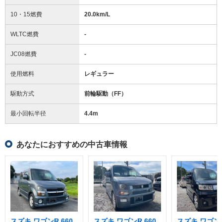
10・15燃費
20.0km/L
WLTC燃費
-
JC08燃費
-
使用燃料
レギュラー
駆動方式
前輪駆動（FF）
最小回転半径
4.4
m
あなたにおすすめの中古車情報
スズキ ワゴンR 660
スズキ ワゴンR 660
スズキ ワゴンR