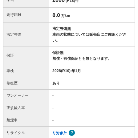
(H18)
年
8.0
走行距離
万km
法定整備無
法定整備
車両の状態については販売店にご確認くださ
い。
保証無
保証
無償・有償保証とも無となります。
車検
2028(R10) 年1月
修復歴
あり
ワンオーナー
-
正規輸入車
-
禁煙車
-
リサイクル
リ対象外