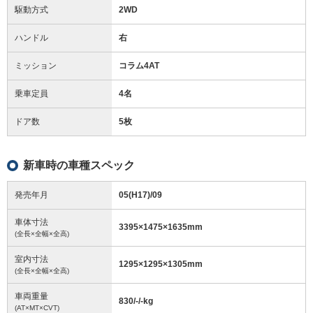
駆動方式
2WD
ハンドル
右
ミッション
コラム4AT
乗車定員
4名
ドア数
5枚
新車時の車種スペック
発売年月
05(H17)/09
車体寸法
3395
×
1475
×
1635
mm
(全長×全幅×全高)
室内寸法
1295
×
1295
×
1305
mm
(全長×全幅×全高)
車両重量
830/-/-
kg
(AT×MT×CVT)