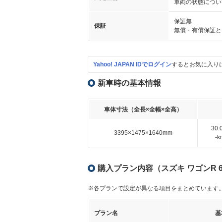
車両の状態につい
保証無
保証
無償・有償保証と
Yahoo! JAPAN IDでログイン
するとお気に入り
新車時の基本情報
車体寸法（全長×全幅×全高）
30
3395×1475×1640mm
-
購入プラン内容（スズキ ワゴンR 6
※各プランで設定が異なる項目をまとめています
プラン名
基