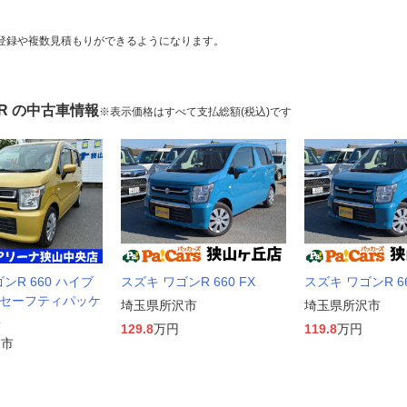
登録や複数見積もりができるようになります。
R の中古車情報
※表示価格はすべて支払総額(税込)です
ンR 660 ハイブ
スズキ ワゴンR 660 FX
スズキ ワゴンR 66
X セーフティパッケ
埼玉県所沢市
埼玉県所沢市
車
129.8
万円
119.8
万円
山市