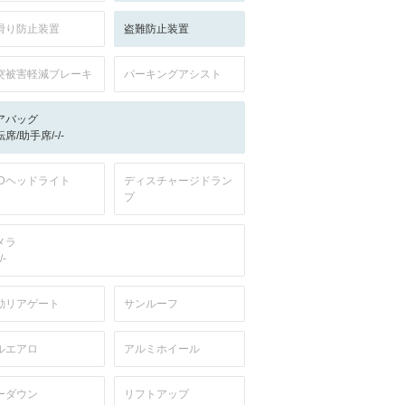
滑り防止装置
盗難防止装置
突被害軽減ブレーキ
パーキングアシスト
アバッグ
席/助手席/-/-
EDヘッドライト
ディスチャージドラン
プ
メラ
/-
動リアゲート
サンルーフ
ルエアロ
アルミホイール
ーダウン
リフトアップ