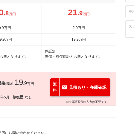
0
21
寒
.8
.9
万円
万円
ス
0
.9
万円
2
.0
万円
-
9
.9
万円
19
.9
万円
保証無
も無となります。
無償・有償保証とも無となります。
19
価格
.9
万円
無
(税込)
見積もり・在庫確認
料
8年5月
修復歴
なし
※お電話番号の入力は不要です。
売店にお問い合わせください。