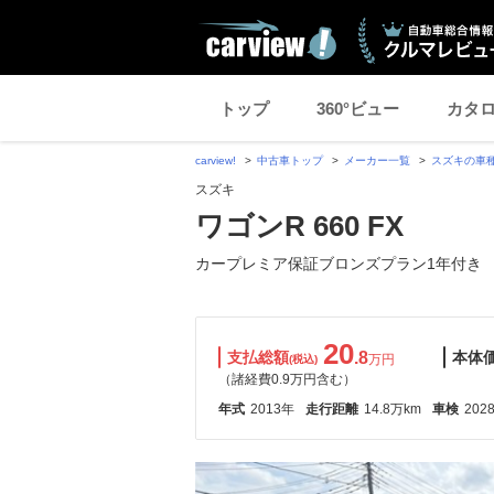
トップ
360°ビュー
カタ
carview!
中古車トップ
メーカー一覧
スズキの車
スズキ
ワゴンR 660 FX
カープレミア保証ブロンズプラン1年付き
20
支払総額
.8
本体
万円
(税込)
（諸経費0.9万円含む）
年式
2013年
走行距離
14.8万km
車検
202