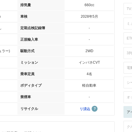
排気量
660cc
TV:
m
車検
2028年5月
ミ
し
定期点検記録簿
-
ET
正規輸入車
-
ュラー)
駆動方式
2WD
3
ミッション
インパネCVT
電
乗車定員
4名
シ
ボディタイプ
軽自動車
禁煙車
-
オ
リサイクル
リ済込
ア
ク