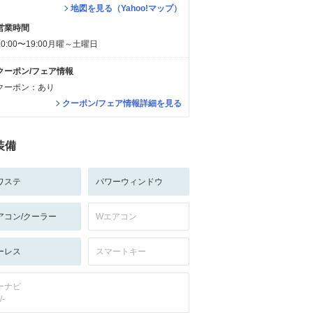
地図を見る（Yahoo!マップ）
営業時間
10:00〜19:00月曜～土曜日
クーポン/フェア情報
クーポン：あり
クーポン/フェア情報詳細を見る
装備
ワステ
パワーウィンドウ
アコン/クーラー
Wエアコン
ーレス
スマートキー
ーナビ
/-