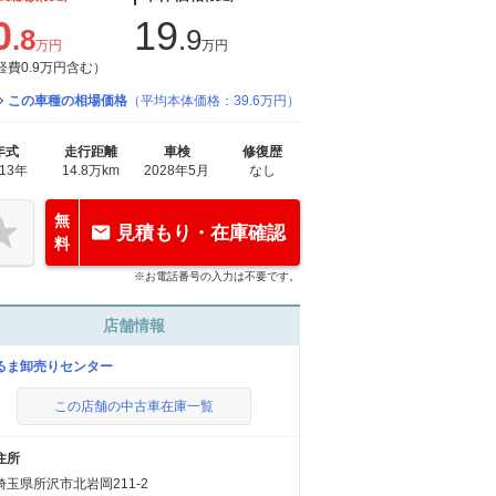
0
19
.8
.9
万円
万円
経費0.9万円含む）
この車種の相場価格
（平均本体価格：39.6万円）
年式
走行距離
車検
修復歴
013年
14.8万km
2028年5月
なし
無
見積もり・在庫確認
料
※お電話番号の入力は不要です。
店舗情報
るま卸売りセンター
この店舗の中古車在庫一覧
住所
埼玉県所沢市北岩岡211-2