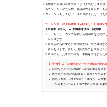
※当情報の内容は各販売店により予告なく変更され
当コンテンツの完全性、無誤謬性を保証するも
※コンテンツもしくはデータの全部または一部を
カーセンサーの支払総額は店頭乗り出し価格で
支払総額（税込） ＝ 車両本体価格＋諸費用
※カーセンサーの支払総額は店頭納車を前提に
かかります
※販売店の所在する所轄運輸支局以外で登録す
合があります。詳しくは販売店にお問合せく
※車検の切れた車両の場合、車検を取得するた
【ご注意】以下の場合などで支払総額が変わ
自宅などの指定の場所へ陸送納車を希望す
販売店所在地の所轄運輸支局以外で登録す
商談～契約～登録の間に「登録月」がずれ
（登録月が3月から4月にずれる場合は自