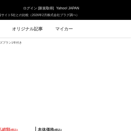
ログイン
[
新規取得
]
Yahoo! JAPAN
サイト5社との比較（2026年2月株式会社プラグ調べ）
オリジナル記事
マイカー
ンズプラン1年付き
払総額
本体価格
(税込)
(税込)