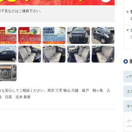
の下見などはご連絡下さい。
パ
も安心してご相談ください。所沢 三芳 狭山 川越 坂戸 鶴ヶ島 入
エ
 日高 志木 新座
キ
カ
-/-/-