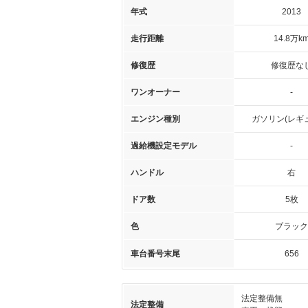
年式
2013
走行距離
14.8万k
修復歴
修復歴な
ワンオーナー
-
エンジン種別
ガソリン(レギ
過給機設定モデル
-
ハンドル
右
ドア数
5枚
色
ブラック
車台番号末尾
656
法定整備無
法定整備