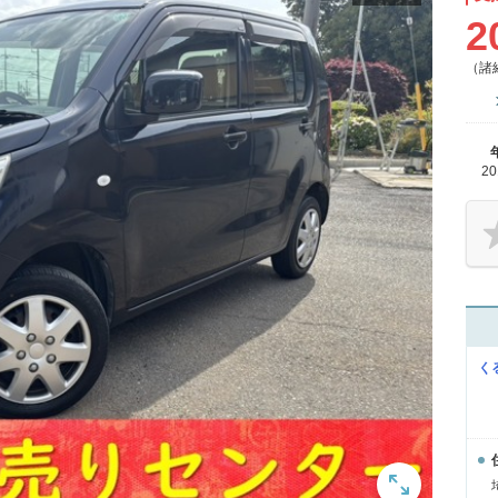
2
（諸
2
く