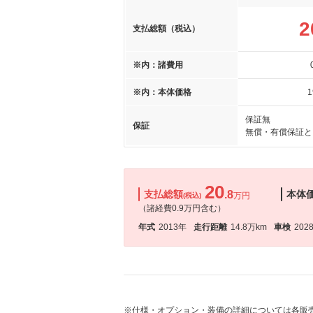
2
支払総額（税込）
※内：諸費用
※内：本体価格
1
保証無
保証
無償・有償保証と
20
支払総額
.8
本体
万円
(税込)
（諸経費0.9万円含む）
年式
2013年
走行距離
14.8万km
車検
202
※仕様・オプション・装備の詳細については各販