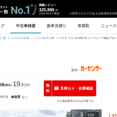
掲載レビュー
325,886
件
時点
※新車カタログのある自動車総合情報
2026.08.07
ログ
中古車検索
新車見積り
車買取
ニュース
種一覧
スズキの中古車
ワゴンRの中古車
スズキ ワゴンR 660 FX カープレミア保証ブロ
提供：
19
価格
.9
万円
無
(税込)
見積もり・在庫確認
料
8年5月
修復歴
なし
※お電話番号の入力は不要です。
1
/
20
支