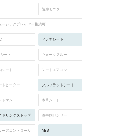
-
後席モニター
ュージックプレイヤー接続可
C
ベンチシート
列シート
ウォークスルー
動シート
シートエアコン
ートヒーター
フルフラットシート
ットマン
本革シート
イドリングストップ
障害物センサー
ルーズコントロール
ABS