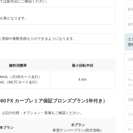
ては販売店にご確認ください。
横
も無となります。
衝
に登録や複数見積もりができるようになります。
エ
運転
L
燃料消費率
最小回転半径
.0km/L（JC08モード走行）
4.4m
カ
km/L（WLTCモード走行）
-/-/-
電
60 FX カープレミア保証ブロンズプラン1年付き）
。上記の仕様・オプション・装備もご確認ください。
フ
Bプラン
本プラン
ロ
希望ナンバープラン(所沢管轄）