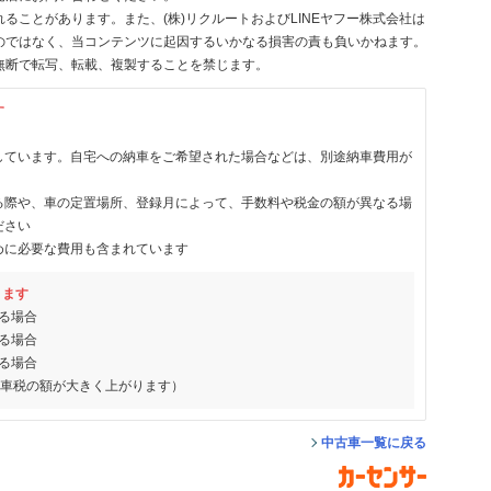
ることがあります。また、(株)リクルートおよびLINEヤフー株式会社は
のではなく、当コンテンツに起因するいかなる損害の責も負いかねます。
無断で転写、転載、複製することを禁じます。
す
しています。自宅への納車をご希望された場合などは、別途納車費用が
る際や、車の定置場所、登録月によって、手数料や税金の額が異なる場
ださい
めに必要な費用も含まれています
ります
る場合
る場合
る場合
動車税の額が大きく上がります）
中古車一覧に戻る