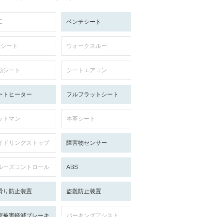
C
ベンチシート
列シート
ウォークスルー
動シート
シートエアコン
ートヒーター
フルフラットシート
ットマン
本革シート
イドリングストップ
障害物センサー
ルーズコントロール
ABS
滑り防止装置
盗難防止装置
突被害軽減ブレーキ
パーキングアシスト