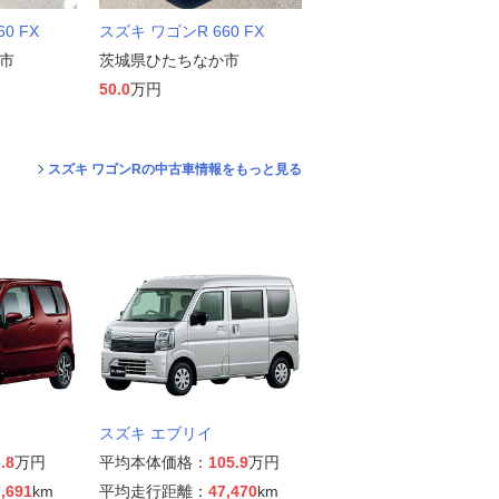
0 FX
スズキ ワゴンR 660 FX
市
茨城県ひたちなか市
50.0
万円
スズキ ワゴンRの中古車情報をもっと見る
スズキ エブリイ
.8
万円
平均本体価格：
105.9
万円
,691
km
平均走行距離：
47,470
km