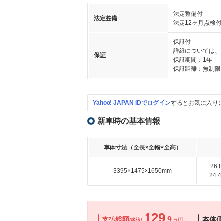
法定整備付
法定整備
法定12ヶ月点検
保証付
詳細については、
保証
保証期間：1年
保証距離：無制限
Yahoo! JAPAN IDでログイン
するとお気に入り
新車時の基本情報
車体寸法（全長×全幅×全高）
26
3395×1475×1650mm
24
129
支払総額
.9
本体
万円
(税込)