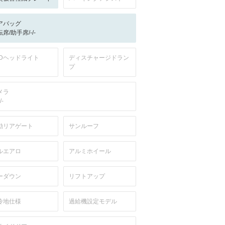
アバッグ
席/助手席/-/-
EDヘッドライト
ディスチャージドラン
プ
メラ
/-
動リアゲート
サンルーフ
ルエアロ
アルミホイール
ーダウン
リフトアップ
冷地仕様
過給機設定モデル