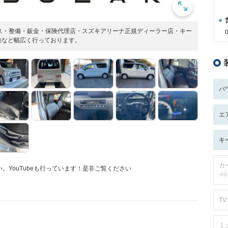
ス・整備・鈑金・保険代理店・スズキアリーナ正規ディーラー店・キー
検など幅広く行っております。
パ
エ
キ
カ
YouTubeも行っています！是非ご覧ください
-/-/-
TV:
ミ