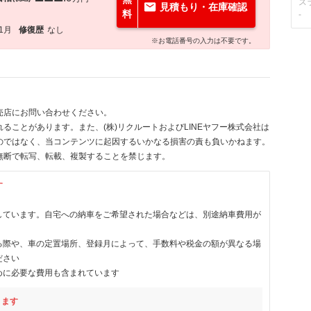
ス
見積もり・在庫確認
料
-
11月
修復歴
なし
※お電話番号の入力は不要です。
売店にお問い合わせください。
ることがあります。また、(株)リクルートおよびLINEヤフー株式会社は
のではなく、当コンテンツに起因するいかなる損害の責も負いかねます。
無断で転写、転載、複製することを禁じます。
す
しています。自宅への納車をご希望された場合などは、別途納車費用が
る際や、車の定置場所、登録月によって、手数料や税金の額が異なる場
ださい
めに必要な費用も含まれています
ります