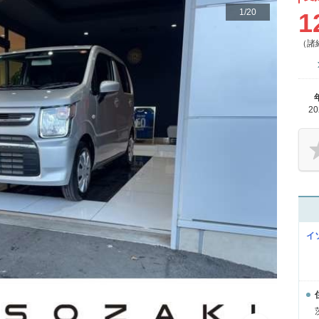
1
/
20
1
（諸
2
イ