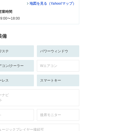
地図を見る（Yahoo!マップ）
営業時間
09:00〜18:00
装備
ワステ
パワーウィンドウ
アコン/クーラー
Wエアコン
ーレス
スマートキー
ーナビ
/-
-
後席モニター
ュージックプレイヤー接続可