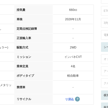
排気量
660cc
ET
車検
2028年11月
3
し
定期点検記録簿
-
電
正規輸入車
-
シ
ュラー)
駆動方式
2WD
ミッション
インパネCVT
オ
乗車定員
4名
ア
ボディタイプ
軽自動車
ク
メタリッ
禁煙車
-
横
リサイクル
リ済込
衝