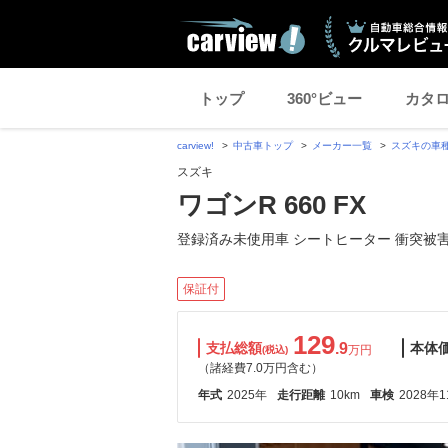
トップ
360°ビュー
カタ
carview!
中古車トップ
メーカー一覧
スズキの車
スズキ
ワゴンR 660 FX
登録済み未使用車 シートヒーター 衝突被
保証付
129
支払総額
.9
本体
万円
(税込)
（諸経費7.0万円含む）
年式
2025年
走行距離
10km
車検
2028年