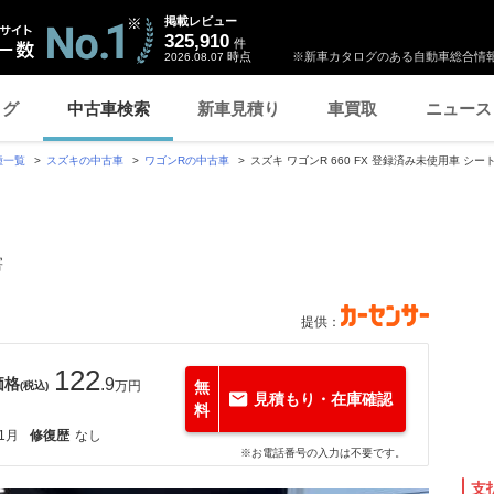
掲載レビュー
325,910
件
時点
※新車カタログのある自動車総合情報
2026.08.07
ログ
中古車検索
新車見積り
車買取
ニュース
種一覧
スズキの中古車
ワゴンRの中古車
スズキ ワゴンR 660 FX 登録済み未使用車 シ
害
提供：
122
価格
.9
万円
無
(税込)
見積もり・在庫確認
料
11月
修復歴
なし
※お電話番号の入力は不要です。
支