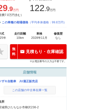
29
122
.9
.9
万円
万円
経費7.0万円含む）
この車種の相場価格
（平均本体価格：99.8万円）
年式
走行距離
車検
修復歴
025年
10km
2028年11月
なし
無
見積もり・在庫確認
料
※お電話番号の入力は不要です。
店舗情報
ソザキ自動車 JU適正販売店
この店舗の中古車在庫一覧
住所
茨城県ひたちなか市柳沢236-2