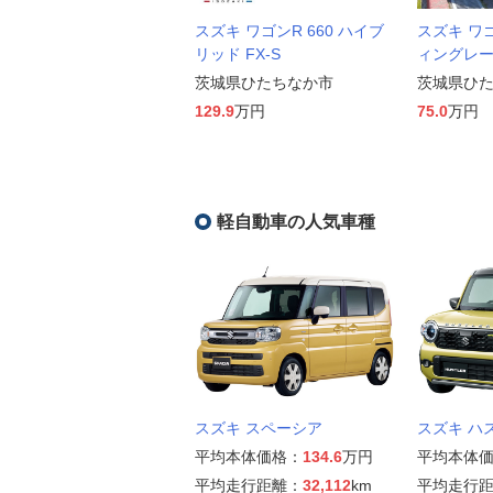
スズキ ワゴンR 660 ハイブ
スズキ ワ
リッド FX-S
ィングレー
茨城県ひたちなか市
茨城県ひ
129.9
万円
75.0
万円
軽自動車の人気車種
スズキ スペーシア
スズキ ハ
平均本体価格：
134.6
万円
平均本体
平均走行距離：
32,112
km
平均走行