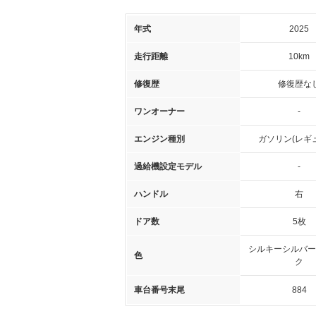
年式
2025
走行距離
10km
修復歴
修復歴な
ワンオーナー
-
エンジン種別
ガソリン(レギ
過給機設定モデル
-
ハンドル
右
ドア数
5枚
シルキーシルバー
色
ク
車台番号末尾
884