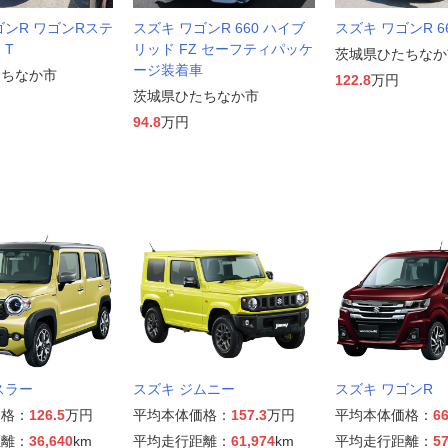
ゴンR ワゴンRステ
スズキ ワゴンR 660 ハイブ
スズキ ワゴンR 66
 T
リッド FZ セーフティパッケ
茨城県ひたちなか
ージ装着車
たちなか市
122.8
万円
茨城県ひたちなか市
94.8
万円
スラー
スズキ ジムニー
スズキ ワゴンR
価格：
126.5
万円
平均本体価格：
157.3
万円
平均本体価格：
66
距離：
36,640
km
平均走行距離：
61,974
km
平均走行距離：
57