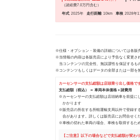
（諸経費7.0万円含む）
年式
2025年
走行距離
10km
車検
2028年
※仕様・オプション・装備の詳細については各販
※当情報の内容は各販売店により予告なく変更され
当コンテンツの完全性、無誤謬性を保証するも
※コンテンツもしくはデータの全部または一部を
カーセンサーの支払総額は店頭乗り出し価格で
支払総額（税込） ＝ 車両本体価格＋諸費用
※カーセンサーの支払総額は店頭納車を前提に
かかります
※販売店の所在する所轄運輸支局以外で登録す
合があります。詳しくは販売店にお問合せく
※車検の切れた車両の場合、車検を取得するた
【ご注意】以下の場合などで支払総額が変わ