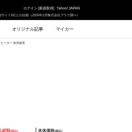
ログイン
[
新規取得
]
Yahoo! JAPAN
サイト5社との比較（2026年2月株式会社プラグ調べ）
オリジナル記事
マイカー
ートヒーター 衝突被害
払総額
本体価格
(税込)
(税込)