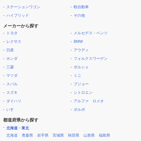
ステーションワゴン
軽自動車
ハイブリッド
その他
メーカーから探す
トヨタ
メルセデス・ベンツ
レクサス
BMW
日産
アウディ
ホンダ
フォルクスワーゲン
三菱
ポルシェ
マツダ
ミニ
スバル
プジョー
スズキ
シトロエン
ダイハツ
アルファ ロメオ
いすゞ
ボルボ
都道府県から探す
北海道・東北
北海道
青森県
岩手県
宮城県
秋田県
山形県
福島県