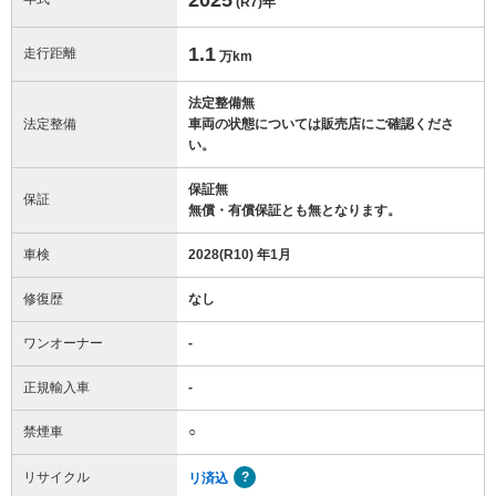
(R7)
年
1.1
走行距離
万km
法定整備無
法定整備
車両の状態については販売店にご確認くださ
い。
保証無
保証
無償・有償保証とも無となります。
車検
2028(R10) 年1月
修復歴
なし
ワンオーナー
-
正規輸入車
-
禁煙車
○
リサイクル
リ済込