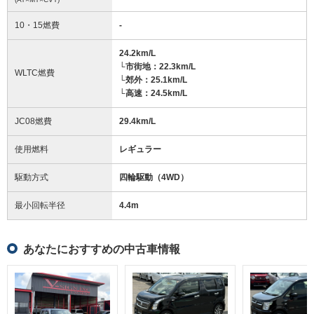
10・15燃費
-
24.2km/L
└市街地：22.3km/L
WLTC燃費
└郊外：25.1km/L
└高速：24.5km/L
JC08燃費
29.4km/L
使用燃料
レギュラー
駆動方式
四輪駆動（4WD）
最小回転半径
4.4
m
あなたにおすすめの中古車情報