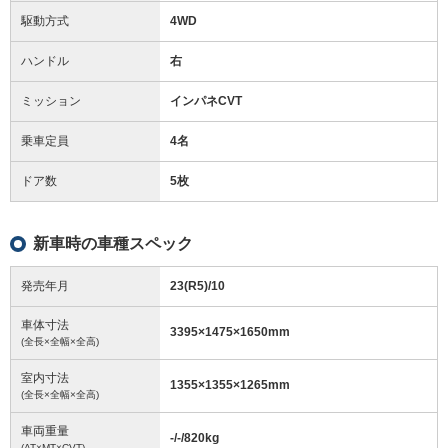
駆動方式
4WD
ハンドル
右
ミッション
インパネCVT
乗車定員
4名
ドア数
5枚
新車時の車種スペック
発売年月
23(R5)/10
車体寸法
3395
×
1475
×
1650
mm
(全長×全幅×全高)
室内寸法
1355
×
1355
×
1265
mm
(全長×全幅×全高)
車両重量
-/-/820
kg
(AT×MT×CVT)