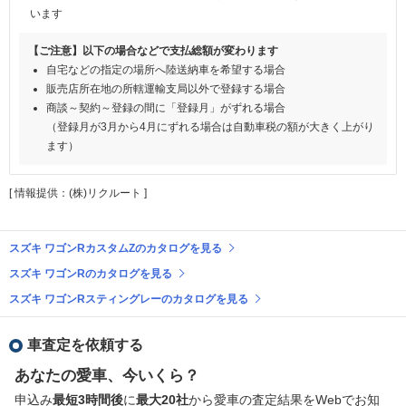
います
【ご注意】以下の場合などで支払総額が変わります
自宅などの指定の場所へ陸送納車を希望する場合
販売店所在地の所轄運輸支局以外で登録する場合
商談～契約～登録の間に「登録月」がずれる場合
（登録月が3月から4月にずれる場合は自動車税の額が大きく上がり
ます）
[ 情報提供：(株)リクルート ]
スズキ ワゴンRカスタムZのカタログを見る
スズキ ワゴンRのカタログを見る
スズキ ワゴンRスティングレーのカタログを見る
車査定を依頼する
あなたの愛車、今いくら？
申込み
最短3時間後
に
最大20社
から愛車の査定結果をWebでお知