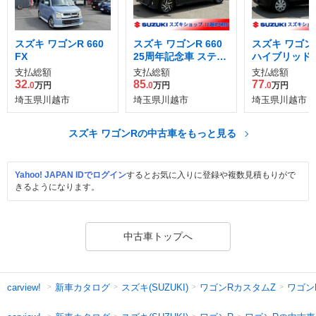
スズキ ワゴンR 660
スズキ ワゴンR 660
スズキ ワゴンR
FX
25周年記念車 スティ
ハイブリッド F
ングレー ハイブリッ
ーフティパッ
支払総額
支払総額
支払総額
ド Xリミテッド
装着車
32
85
77
.0
万円
.0
万円
.0
万円
埼玉県川越市
埼玉県川越市
埼玉県川越市
スズキ ワゴンRの中古車をもっと見る
Yahoo! JAPAN IDでログイン
するとお気に入りに登録や複数見積もりがで
きるようになります。
中古車トップへ
新車カタログ
スズキ(SUZUKI)
ワゴンRカスタムZ
ワゴン
carview!