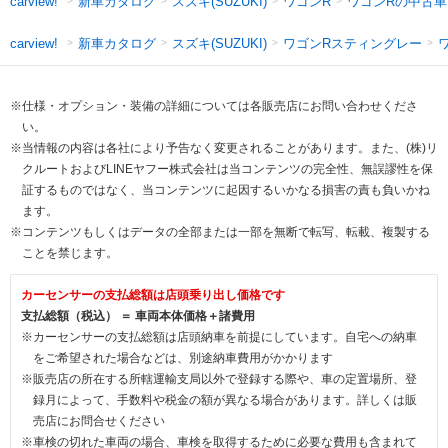
新車カタログ
スズキ(SUZUKI)
ワゴンR
ワゴンRの中古車
carview!
新車カタログ
スズキ(SUZUKI)
ワゴンRスティングレー
carview!
※仕様・オプション・装備の詳細については各販売店にお問い合わせくださ
い。
※当情報の内容は各社により予告なく変更されることがあります。また、(株)リ
クルートおよびLINEヤフー株式会社は当コンテンツの完全性、無誤謬性を保
証するものではなく、当コンテンツに起因するいかなる損害の責も負いかね
ます。
※コンテンツもしくはデータの全部または一部を無断で転写、転載、複製する
ことを禁じます。
カーセンサーの支払総額は店頭乗り出し価格です
支払総額（税込） ＝ 車両本体価格＋諸費用
※カーセンサーの支払総額は店頭納車を前提にしています。自宅への納車
をご希望された場合などは、別途納車費用がかかります
※販売店の所在する所轄運輸支局以外で登録する際や、車の定置場所、登
録月によって、手数料や税金の額が異なる場合があります。詳しくは販
売店にお問合せください
※車検の切れた車両の場合、車検を取得するために必要な費用も含まれて