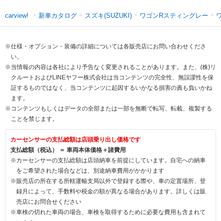
新車カタログ
スズキ(SUZUKI)
ワゴンRスティングレー
carview!
※仕様・オプション・装備の詳細については各販売店にお問い合わせくださ
い。
※当情報の内容は各社により予告なく変更されることがあります。また、(株)リ
クルートおよびLINEヤフー株式会社は当コンテンツの完全性、無誤謬性を保
証するものではなく、当コンテンツに起因するいかなる損害の責も負いかね
ます。
※コンテンツもしくはデータの全部または一部を無断で転写、転載、複製する
ことを禁じます。
カーセンサーの支払総額は店頭乗り出し価格です
支払総額（税込） ＝ 車両本体価格＋諸費用
※カーセンサーの支払総額は店頭納車を前提にしています。自宅への納車
をご希望された場合などは、別途納車費用がかかります
※販売店の所在する所轄運輸支局以外で登録する際や、車の定置場所、登
録月によって、手数料や税金の額が異なる場合があります。詳しくは販
売店にお問合せください
※車検の切れた車両の場合、車検を取得するために必要な費用も含まれて