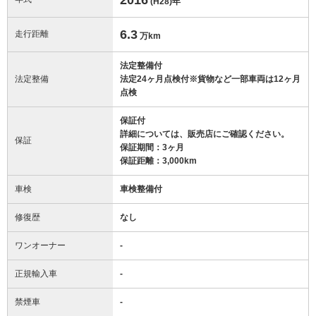
(H28)
年
6.3
走行距離
万km
法定整備付
法定整備
法定24ヶ月点検付※貨物など一部車両は12ヶ月
点検
保証付
詳細については、販売店にご確認ください。
保証
保証期間：3ヶ月
保証距離：3,000km
車検
車検整備付
修復歴
なし
ワンオーナー
-
正規輸入車
-
禁煙車
-