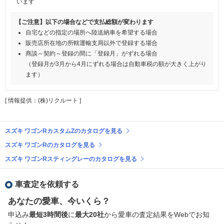
います
【ご注意】以下の場合などで支払総額が変わります
自宅などの指定の場所へ陸送納車を希望する場合
販売店所在地の所轄運輸支局以外で登録する場合
商談～契約～登録の間に「登録月」がずれる場合
（登録月が3月から4月にずれる場合は自動車税の額が大きく上がり
ます）
[ 情報提供：(株)リクルート ]
スズキ ワゴンRカスタムZのカタログを見る
スズキ ワゴンRのカタログを見る
スズキ ワゴンRスティングレーのカタログを見る
車査定を依頼する
あなたの愛車、今いくら？
申込み
最短3時間後
に
最大20社
から愛車の査定結果をWebでお知