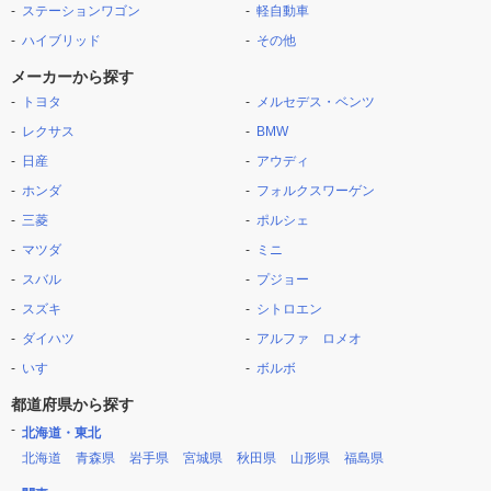
ステーションワゴン
軽自動車
ハイブリッド
その他
メーカーから探す
トヨタ
メルセデス・ベンツ
レクサス
BMW
日産
アウディ
ホンダ
フォルクスワーゲン
三菱
ポルシェ
マツダ
ミニ
スバル
プジョー
スズキ
シトロエン
ダイハツ
アルファ ロメオ
いすゞ
ボルボ
都道府県から探す
北海道・東北
北海道
青森県
岩手県
宮城県
秋田県
山形県
福島県