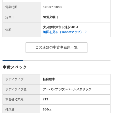
営業時間
10:00〜18:00
定休日
毎週火曜日
大分県中津市下池永501-1
住所
地図を見る（Yahoo!マップ）
この店舗の中古車在庫一覧
車種スペック
ボディタイプ
軽自動車
ボディタイプ色
アーバンブラウンパールメタリック
車台番号末尾
713
排気量
660cc