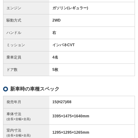
エンジン
ガソリン(レギュラー)
駆動方式
2WD
ハンドル
右
ミッション
インパネCVT
乗車定員
4名
ドア数
5枚
新車時の車種スペック
発売年月
15(H27)/08
車体寸法
3395
×
1475
×
1640
mm
(全長×全幅×全高)
室内寸法
1295
×
1295
×
1265
mm
(全長×全幅×全高)