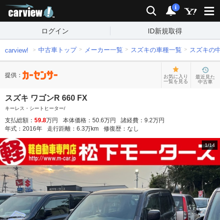
carview!
検索
通知
i
ログイン
ID新規取得
中古車トップ
メーカー一覧
スズキの車種一覧
スズキの
carview!
提供：
お気に入り
最近見た
一覧を見る
中古車
スズキ ワゴンR 660 FX
キーレス・シートヒーター/
支払総額：
59.8
万円
本体価格：
50.6
万円
諸経費：
9.2
万円
年式：
2016
年
走行距離：
6.3
万km
修復歴：
なし
1
/
14