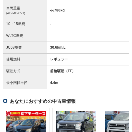
車両重量
-/-/780
kg
(AT×MT×CVT)
10・15燃費
-
WLTC燃費
-
JC08燃費
30.6km/L
使用燃料
レギュラー
駆動方式
前輪駆動（FF）
最小回転半径
4.4
m
あなたにおすすめの中古車情報