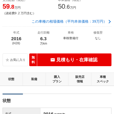
59
50
.8
.6
万円
万円
（諸経費9 .2 万円含む）
この車種の相場価格（平均本体価格：39万円）
年式
走行距離
車検
修復歴
2016
6.3
車検整備付
なし
(H28)
万km
無
見積もり・在庫確認
料
購入
販売店
車種
状態
装備
プラン
情報
スペック
状態
2016
年式