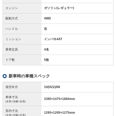
エンジン
ガソリン(レギュラー)
駆動方式
4WD
ハンドル
右
ミッション
インパネ4AT
乗車定員
4名
ドア数
5枚
新車時の車種スペック
発売年月
10(H22)/08
車体寸法
3395
×
1475
×
1660
mm
(全長×全幅×全高)
室内寸法
1295
×
1295
×
1275
mm
(全長×全幅×全高)