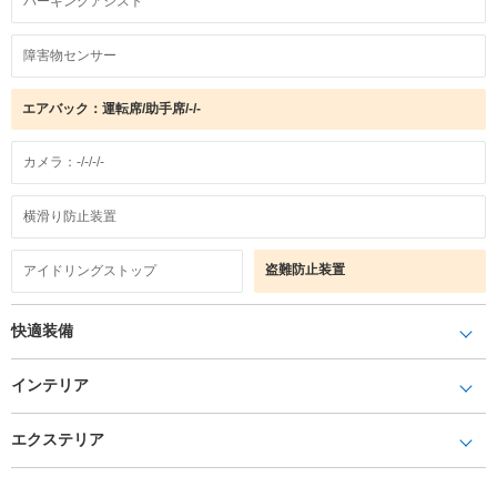
パーキングアシスト
障害物センサー
エアバック：運転席/助手席/-/-
カメラ：-/-/-/-
横滑り防止装置
盗難防止装置
アイドリングストップ
快適装備
インテリア
エクステリア