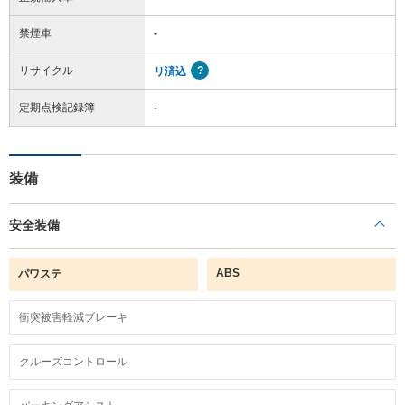
禁煙車
-
リサイクル
リ済込
定期点検記録簿
-
装備
安全装備
ABS
パワステ
衝突被害軽減ブレーキ
クルーズコントロール