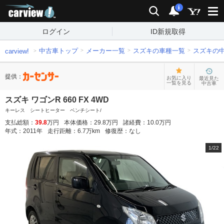
carview!
検索
通知
i
ログイン
ID新規取得
中古車トップ
メーカー一覧
スズキの車種一覧
スズキの
carview!
提供：
お気に入り
最近見た
一覧を見る
中古車
スズキ ワゴンR 660 FX 4WD
キーレス シートヒーター ベンチシート/
支払総額：
39.8
万円
本体価格：
29.8
万円
諸経費：
10.0
万円
年式：
2011
年
走行距離：
6.7
万km
修復歴：
なし
1
/
22