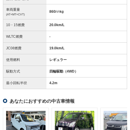
車両重量
860/-/-
kg
(AT×MT×CVT)
10・15燃費
20.0km/L
WLTC燃費
-
JC08燃費
19.0km/L
使用燃料
レギュラー
駆動方式
四輪駆動（4WD）
最小回転半径
4.2
m
あなたにおすすめの中古車情報