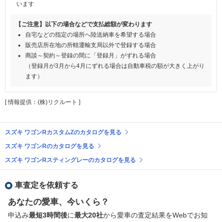
います
【ご注意】以下の場合などで支払総額が変わります
自宅などの指定の場所へ陸送納車を希望する場合
販売店所在地の所轄運輸支局以外で登録する場合
商談～契約～登録の間に「登録月」がずれる場合
（登録月が3月から4月にずれる場合は自動車税の額が大きく上がり
ます）
[ 情報提供：(株)リクルート ]
スズキ ワゴンRカスタムZのカタログを見る
スズキ ワゴンRのカタログを見る
スズキ ワゴンRスティングレーのカタログを見る
車査定を依頼する
あなたの愛車、今いくら？
申込み
最短3時間後
に
最大20社
から愛車の査定結果をWebでお知