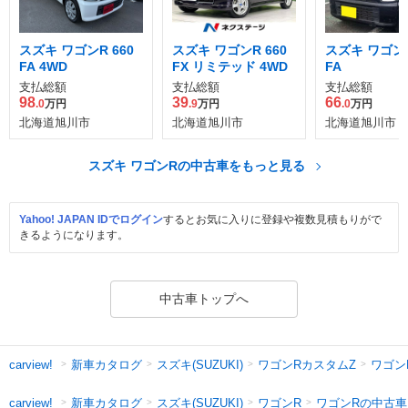
スズキ ワゴンR 660
スズキ ワゴンR 660
スズキ ワゴンR
FA 4WD
FX リミテッド 4WD
FA
支払総額
支払総額
支払総額
98
39
66
.0
万円
.9
万円
.0
万円
北海道旭川市
北海道旭川市
北海道旭川市
スズキ ワゴンRの中古車をもっと見る
Yahoo! JAPAN IDでログイン
するとお気に入りに登録や複数見積もりがで
きるようになります。
中古車トップへ
新車カタログ
スズキ(SUZUKI)
ワゴンRカスタムZ
ワゴン
carview!
新車カタログ
スズキ(SUZUKI)
ワゴンR
ワゴンRの中古車
carview!