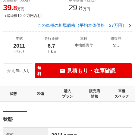
39
29
.8
.8
万円
万円
（諸経費10 .0 万円含む）
この車種の相場価格（平均本体価格：27万円）
年式
走行距離
車検
修復歴
2011
6.7
車検整備付
なし
(H23)
万km
無
見積もり・在庫確認
料
購入
販売店
車種
状態
装備
プラン
情報
スペック
状態
2011
年式