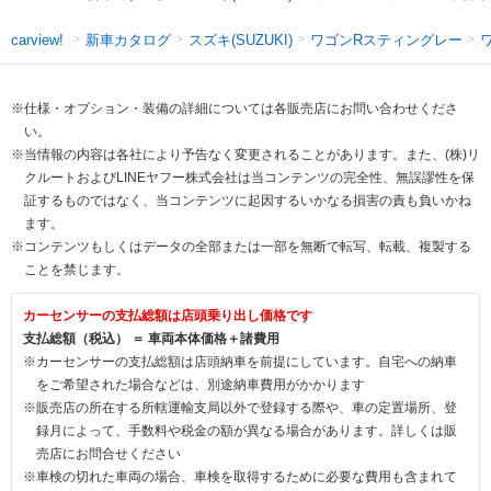
新車カタログ
スズキ(SUZUKI)
ワゴンRスティングレー
carview!
※仕様・オプション・装備の詳細については各販売店にお問い合わせくださ
い。
※当情報の内容は各社により予告なく変更されることがあります。また、(株)リ
クルートおよびLINEヤフー株式会社は当コンテンツの完全性、無誤謬性を保
証するものではなく、当コンテンツに起因するいかなる損害の責も負いかね
ます。
※コンテンツもしくはデータの全部または一部を無断で転写、転載、複製する
ことを禁じます。
カーセンサーの支払総額は店頭乗り出し価格です
支払総額（税込） ＝ 車両本体価格＋諸費用
※カーセンサーの支払総額は店頭納車を前提にしています。自宅への納車
をご希望された場合などは、別途納車費用がかかります
※販売店の所在する所轄運輸支局以外で登録する際や、車の定置場所、登
録月によって、手数料や税金の額が異なる場合があります。詳しくは販
売店にお問合せください
※車検の切れた車両の場合、車検を取得するために必要な費用も含まれて