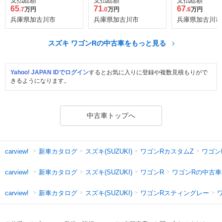
支払総額
支払総額
支払総額
65
71
67
.7
万円
.0
万円
.6
万円
兵庫県加古川市
兵庫県加古川市
兵庫県加古川市
スズキ ワゴンRの中古車をもっと見る
Yahoo! JAPAN IDでログイン
するとお気に入りに登録や複数見積もりがで
きるようになります。
中古車トップへ
新車カタログ
スズキ(SUZUKI)
ワゴンRカスタムZ
ワゴン
carview!
新車カタログ
スズキ(SUZUKI)
ワゴンR
ワゴンRの中古車
carview!
新車カタログ
スズキ(SUZUKI)
ワゴンRスティングレー
carview!