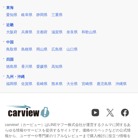
東海
愛知県
岐阜県
静岡県
三重県
近畿
大阪府
兵庫県
京都府
滋賀県
奈良県
和歌山県
中国
鳥取県
島根県
岡山県
広島県
山口県
四国
徳島県
香川県
愛媛県
高知県
九州・沖縄
福岡県
佐賀県
長崎県
熊本県
大分県
宮崎県
鹿児島県
沖縄県
carview!（カービュー）はLINEヤフー株式会社が運営するクルマに関するあ
らゆる情報やサービスを提供するサイトです。価格やスペックなどの公式情
報から、ユーザーや専門家のリアルなレビューまで購入検討に役立つ情報を