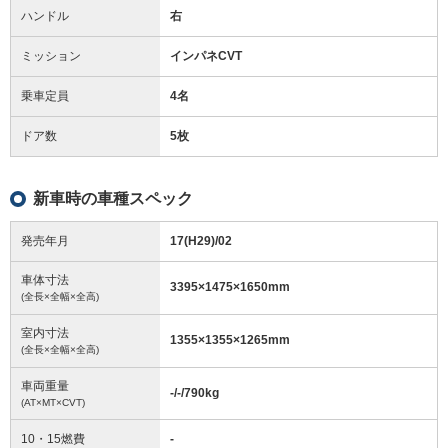
ハンドル
右
ミッション
インパネCVT
乗車定員
4名
ドア数
5枚
新車時の車種スペック
発売年月
17(H29)/02
車体寸法
3395
×
1475
×
1650
mm
(全長×全幅×全高)
室内寸法
1355
×
1355
×
1265
mm
(全長×全幅×全高)
車両重量
-/-/790
kg
(AT×MT×CVT)
10・15燃費
-