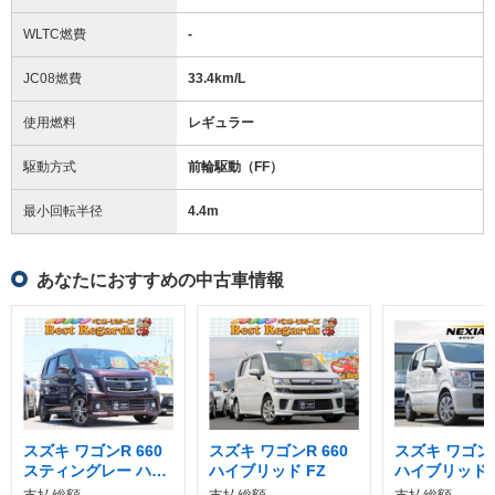
WLTC燃費
-
JC08燃費
33.4km/L
使用燃料
レギュラー
駆動方式
前輪駆動（FF）
最小回転半径
4.4
m
あなたにおすすめの中古車情報
スズキ ワゴンR 660
スズキ ワゴンR 660
スズキ ワゴンR
スティングレー ハイ
ハイブリッド FZ
ハイブリッド 
ブリッド T