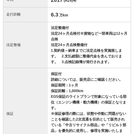
(H29)
年
6.3
走行距離
万km
法定整備付
法定24ヶ月点検付※貨物など一部車両は12ヶ月
点検
法定整備
法定24ヶ月点検整備付
1.契約後～納車までに法定点検を実施致しま
す。 2.支払総額に整備代金を含んでおりま
す。 3.点検記録簿が発行されます。
保証付
詳細については、販売店にご確認ください。
保証期間：1ヶ月
保証距離：1,000km
EGS保証のライトプランで対象になっている部
位（エンジン機構・動力機構）の保証となりま
す。
保証
※保証修理の際には、状態や作動に問題がない
ことを確認した2次流通を目的として販売され
ている「中古リサイクル部品」や「リビルト部
品」を優先的に使用し、修理を実施いたしま