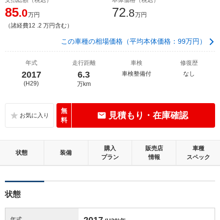
85
72
.0
.8
万円
万円
（諸経費12 .2 万円含む）
この車種の相場価格（平均本体価格：99万円）
年式
走行距離
車検
修復歴
2017
6.3
車検整備付
なし
(H29)
万km
無
見積もり・在庫確認
料
購入
販売店
車種
状態
装備
プラン
情報
スペック
状態
2017
年式