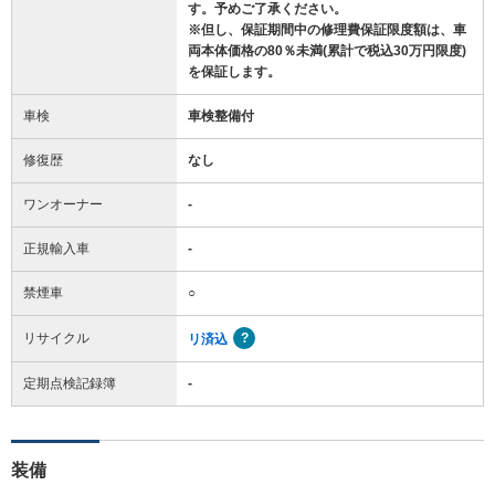
す。予めご了承ください。
※但し、保証期間中の修理費保証限度額は、車
両本体価格の80％未満(累計で税込30万円限度)
を保証します。
車検
車検整備付
修復歴
なし
ワンオーナー
-
正規輸入車
-
禁煙車
○
リサイクル
リ済込
定期点検記録簿
-
装備