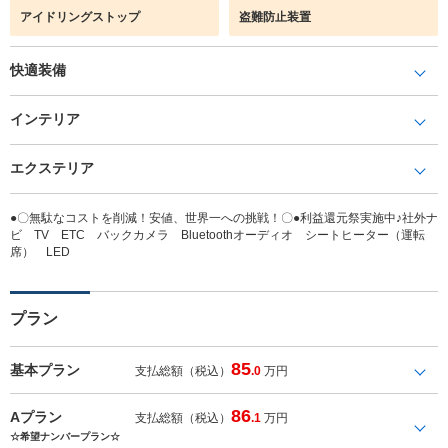
アイドリングストップ
盗難防止装置
快適装備
インテリア
エクステリア
●〇無駄なコストを削減！安値、世界一への挑戦！〇●利益還元祭実施中♪社外ナ
ビ TV ETC バックカメラ Bluetoothオーディオ シートヒーター（運転
席） LED
プラン
85
基本プラン
支払総額（税込）
.0
万円
86
Aプラン
支払総額（税込）
.1
万円
☆希望ナンバープラン☆