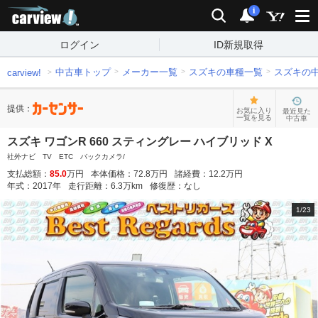
carview!
検索
通知
i
ログイン
ID新規取得
中古車トップ
メーカー一覧
スズキの車種一覧
スズキの
carview!
提供：
お気に入り
最近見た
一覧を見る
中古車
スズキ ワゴンR 660 スティングレー ハイブリッド X
社外ナビ TV ETC バックカメラ/
支払総額：
85.0
万円
本体価格：
72.8
万円
諸経費：
12.2
万円
年式：
2017
年
走行距離：
6.3
万km
修復歴：
なし
1
/
23