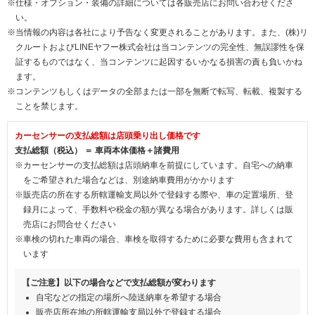
※仕様・オプション・装備の詳細については各販売店にお問い合わせくださ
い。
※当情報の内容は各社により予告なく変更されることがあります。また、(株)リ
クルートおよびLINEヤフー株式会社は当コンテンツの完全性、無誤謬性を保
証するものではなく、当コンテンツに起因するいかなる損害の責も負いかね
ます。
※コンテンツもしくはデータの全部または一部を無断で転写、転載、複製する
ことを禁じます。
カーセンサーの支払総額は店頭乗り出し価格です
支払総額（税込） ＝ 車両本体価格＋諸費用
※カーセンサーの支払総額は店頭納車を前提にしています。自宅への納車
をご希望された場合などは、別途納車費用がかかります
※販売店の所在する所轄運輸支局以外で登録する際や、車の定置場所、登
録月によって、手数料や税金の額が異なる場合があります。詳しくは販
売店にお問合せください
※車検の切れた車両の場合、車検を取得するために必要な費用も含まれて
います
【ご注意】以下の場合などで支払総額が変わります
自宅などの指定の場所へ陸送納車を希望する場合
販売店所在地の所轄運輸支局以外で登録する場合