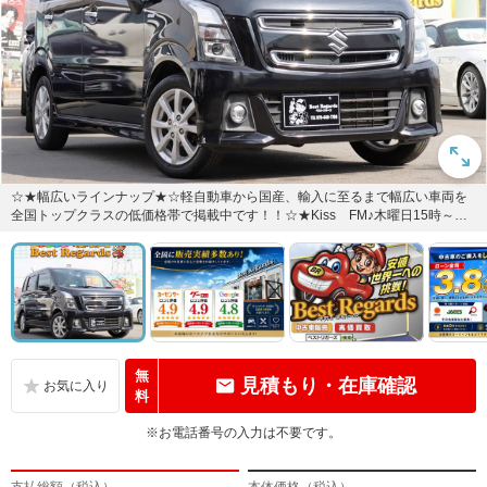
☆★幅広いラインナップ★☆軽自動車から国産、輸入に至るまで幅広い車両を
全国トップクラスの低価格帯で掲載中です！！☆★Kiss FM♪木曜日15時～放
送中『安値、世界一への...
無
見積もり・在庫確認
料
※お電話番号の入力は不要です。
支払総額（税込）
本体価格（税込）