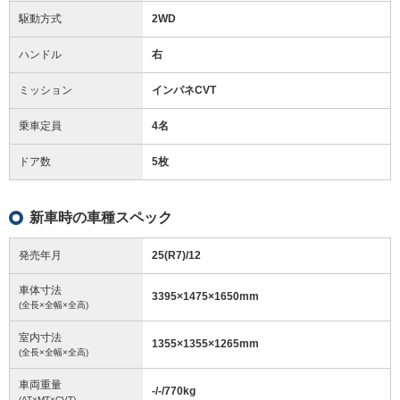
駆動方式
2WD
ハンドル
右
ミッション
インパネCVT
乗車定員
4名
ドア数
5枚
新車時の車種スペック
発売年月
25(R7)/12
車体寸法
3395
×
1475
×
1650
mm
(全長×全幅×全高)
室内寸法
1355
×
1355
×
1265
mm
(全長×全幅×全高)
車両重量
-/-/770
kg
(AT×MT×CVT)