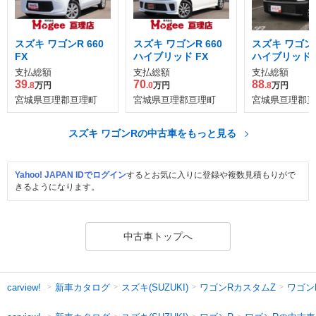
スズキ ワゴンR 660
スズキ ワゴンR 660
スズキ ワゴンR
FX
ハイブリッド FX
ハイブリッド F
ーフティパッ
支払総額
支払総額
支払総額
装着車
39
70
88
.8
万円
.0
万円
.8
万円
宮城県亘理郡亘理町
宮城県亘理郡亘理町
宮城県亘理郡亘
スズキ ワゴンRの中古車をもっと見る
Yahoo! JAPAN IDでログイン
するとお気に入りに登録や複数見積もりがで
きるようになります。
中古車トップへ
新車カタログ
スズキ(SUZUKI)
ワゴンRカスタムZ
ワゴン
carview!