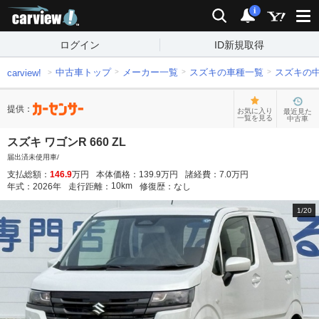
carview!
検索
通知
i
ログイン
ID新規取得
中古車トップ
メーカー一覧
スズキの車種一覧
スズキの
carview!
提供：
お気に入り
最近見た
一覧を見る
中古車
スズキ ワゴンR 660 ZL
届出済未使用車/
支払総額：
146.9
万円
本体価格：
139.9
万円
諸経費：
7.0
万円
10
km
年式：
2026
年
走行距離：
修復歴：
なし
1
/
20