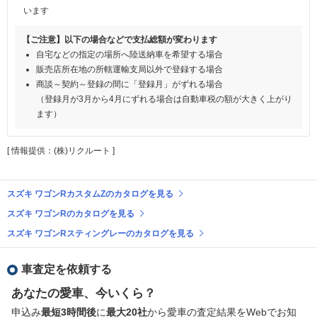
います
【ご注意】以下の場合などで支払総額が変わります
自宅などの指定の場所へ陸送納車を希望する場合
販売店所在地の所轄運輸支局以外で登録する場合
商談～契約～登録の間に「登録月」がずれる場合
（登録月が3月から4月にずれる場合は自動車税の額が大きく上がり
ます）
[ 情報提供：(株)リクルート ]
スズキ ワゴンRカスタムZのカタログを見る
スズキ ワゴンRのカタログを見る
スズキ ワゴンRスティングレーのカタログを見る
車査定を依頼する
あなたの愛車、今いくら？
申込み
最短3時間後
に
最大20社
から愛車の査定結果をWebでお知