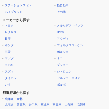
ステーションワゴン
軽自動車
ハイブリッド
その他
メーカーから探す
トヨタ
メルセデス・ベンツ
レクサス
BMW
日産
アウディ
ホンダ
フォルクスワーゲン
三菱
ポルシェ
マツダ
ミニ
スバル
プジョー
スズキ
シトロエン
ダイハツ
アルファ ロメオ
いすゞ
ボルボ
都道府県から探す
北海道・東北
北海道
青森県
岩手県
宮城県
秋田県
山形県
福島県