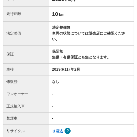
10
走行距離
km
法定整備無
法定整備
車両の状態については販売店にご確認くださ
い。
保証無
保証
無償・有償保証とも無となります。
車検
2029(R11) 年2月
修復歴
なし
ワンオーナー
-
正規輸入車
-
禁煙車
-
リサイクル
リ済込