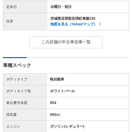
定休日
水曜日・祝日
宮城県亘理郡亘理町東郷195
住所
地図を見る（Yahoo!マップ）
この店舗の中古車在庫一覧
車種スペック
ボディタイプ
軽自動車
ボディタイプ色
ホワイトパール
車台番号末尾
854
排気量
660cc
エンジン
ガソリン(レギュラー)