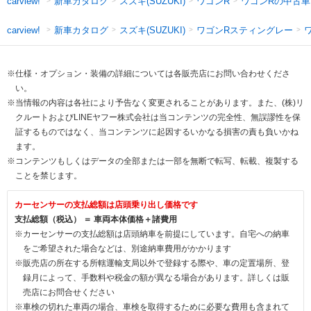
新車カタログ
スズキ(SUZUKI)
ワゴンR
ワゴンRの中古車
carview!
新車カタログ
スズキ(SUZUKI)
ワゴンRスティングレー
carview!
※仕様・オプション・装備の詳細については各販売店にお問い合わせくださ
い。
※当情報の内容は各社により予告なく変更されることがあります。また、(株)リ
クルートおよびLINEヤフー株式会社は当コンテンツの完全性、無誤謬性を保
証するものではなく、当コンテンツに起因するいかなる損害の責も負いかね
ます。
※コンテンツもしくはデータの全部または一部を無断で転写、転載、複製する
ことを禁じます。
カーセンサーの支払総額は店頭乗り出し価格です
支払総額（税込） ＝ 車両本体価格＋諸費用
※カーセンサーの支払総額は店頭納車を前提にしています。自宅への納車
をご希望された場合などは、別途納車費用がかかります
※販売店の所在する所轄運輸支局以外で登録する際や、車の定置場所、登
録月によって、手数料や税金の額が異なる場合があります。詳しくは販
売店にお問合せください
※車検の切れた車両の場合、車検を取得するために必要な費用も含まれて