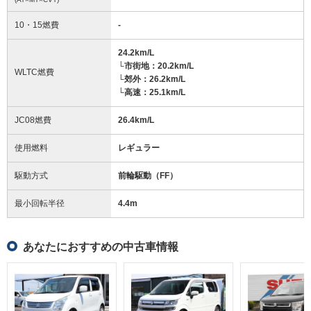
10・15燃費
-
24.2km/L
└市街地：20.2km/L
WLTC燃費
└郊外：26.2km/L
└高速：25.1km/L
JC08燃費
26.4km/L
使用燃料
レギュラー
駆動方式
前輪駆動（FF）
最小回転半径
4.4
m
あなたにおすすめの中古車情報