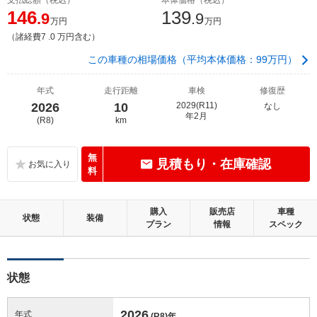
146
139
.9
.9
万円
万円
（諸経費7 .0 万円含む）
この車種の相場価格（平均本体価格：99万円）
年式
走行距離
車検
修復歴
2026
10
2029(R11)
なし
年2月
(R8)
km
無
見積もり・在庫確認
料
購入
販売店
車種
状態
装備
プラン
情報
スペック
状態
2026
年式
(R8)
年