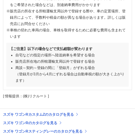
をご希望された場合などは、別途納車費用がかかります
※販売店の所在する所轄運輸支局以外で登録する際や、車の定置場所、登
録月によって、手数料や税金の額が異なる場合があります。詳しくは販
売店にお問合せください
※車検の切れた車両の場合、車検を取得するために必要な費用も含まれて
います
【ご注意】以下の場合などで支払総額が変わります
自宅などの指定の場所へ陸送納車を希望する場合
販売店所在地の所轄運輸支局以外で登録する場合
商談～契約～登録の間に「登録月」がずれる場合
（登録月が3月から4月にずれる場合は自動車税の額が大きく上がり
ます）
[ 情報提供：(株)リクルート ]
スズキ ワゴンRカスタムZのカタログを見る
スズキ ワゴンRのカタログを見る
スズキ ワゴンRスティングレーのカタログを見る