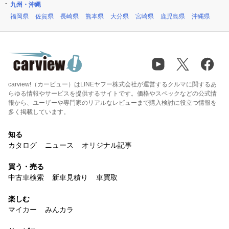
九州・沖縄
福岡県
佐賀県
長崎県
熊本県
大分県
宮崎県
鹿児島県
沖縄県
carview!（カービュー）はLINEヤフー株式会社が運営するクルマに関するあ
らゆる情報やサービスを提供するサイトです。価格やスペックなどの公式情
報から、ユーザーや専門家のリアルなレビューまで購入検討に役立つ情報を
多く掲載しています。
知る
カタログ
ニュース
オリジナル記事
買う・売る
中古車検索
新車見積り
車買取
楽しむ
マイカー
みんカラ