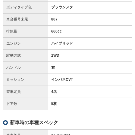
ボディタイプ色
ブラウンメタ
車台番号末尾
807
排気量
660cc
エンジン
ハイブリッド
駆動方式
2WD
ハンドル
右
ミッション
インパネCVT
乗車定員
4名
ドア数
5枚
新車時の車種スペック