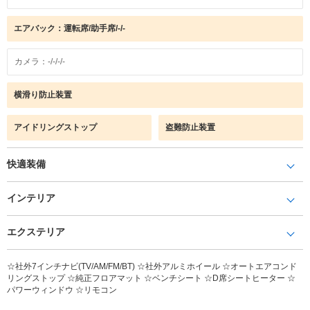
エアバック：運転席/助手席/-/-
カメラ：-/-/-/-
横滑り防止装置
アイドリングストップ
盗難防止装置
快適装備
インテリア
エクステリア
☆社外7インチナビ(TV/AM/FM/BT) ☆社外アルミホイール ☆オートエアコンド
リングストップ ☆純正フロアマット ☆ベンチシート ☆D席シートヒーター ☆
パワーウィンドウ ☆リモコン