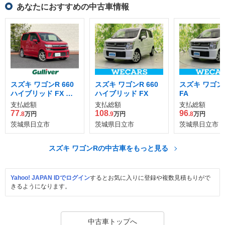
あなたにおすすめの中古車情報
スズキ ワゴンR 660
スズキ ワゴンR 660
スズキ ワゴンR
ハイブリッド FX セ
ハイブリッド FX
FA
ーフティパッケージ
支払総額
支払総額
支払総額
装着車
77
108
96
.8
万円
.9
万円
.8
万円
茨城県日立市
茨城県日立市
茨城県日立市
スズキ ワゴンRの中古車をもっと見る
Yahoo! JAPAN IDでログイン
するとお気に入りに登録や複数見積もりがで
きるようになります。
中古車トップへ