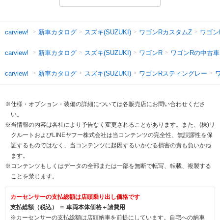
新車カタログ
スズキ(SUZUKI)
ワゴンRカスタムZ
ワゴン
carview!
新車カタログ
スズキ(SUZUKI)
ワゴンR
ワゴンRの中古車
carview!
新車カタログ
スズキ(SUZUKI)
ワゴンRスティングレー
carview!
※仕様・オプション・装備の詳細については各販売店にお問い合わせくださ
い。
※当情報の内容は各社により予告なく変更されることがあります。また、(株)リ
クルートおよびLINEヤフー株式会社は当コンテンツの完全性、無誤謬性を保
証するものではなく、当コンテンツに起因するいかなる損害の責も負いかね
ます。
※コンテンツもしくはデータの全部または一部を無断で転写、転載、複製する
ことを禁じます。
カーセンサーの支払総額は店頭乗り出し価格です
支払総額（税込） ＝ 車両本体価格＋諸費用
※カーセンサーの支払総額は店頭納車を前提にしています。自宅への納車