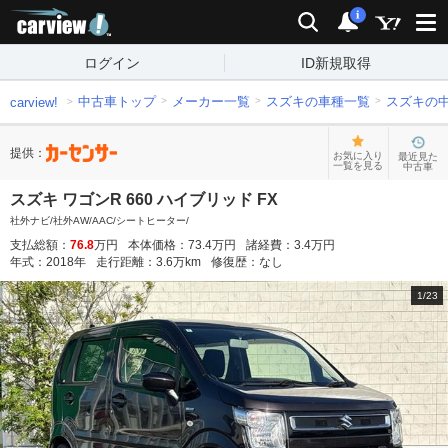
carview!
検索
通知
i
ログイン
ID新規取得
中古車トップ
メーカー一覧
スズキの車種一覧
スズキの
carview!
提供：
お気に入り
最近見た
一覧を見る
中古車
スズキ ワゴンR 660 ハイブリッド FX
社外ナビ/社外AW/AAC/シートヒーター/
支払総額：
76.8
万円
本体価格：
73.4
万円
諸経費：
3.4
万円
年式：
2018
年
走行距離：
3.6
万km
修復歴：
なし
1
/
23