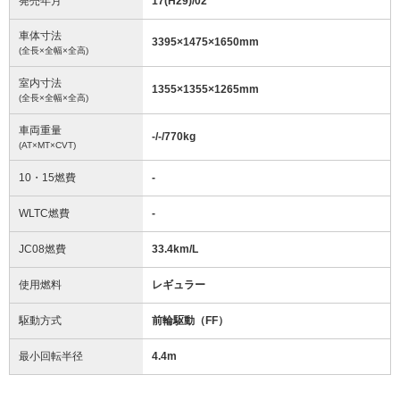
発売年月
17(H29)/02
車体寸法
3395
×
1475
×
1650
mm
(全長×全幅×全高)
室内寸法
1355
×
1355
×
1265
mm
(全長×全幅×全高)
車両重量
-/-/770
kg
(AT×MT×CVT)
10・15燃費
-
WLTC燃費
-
JC08燃費
33.4km/L
使用燃料
レギュラー
駆動方式
前輪駆動（FF）
最小回転半径
4.4
m