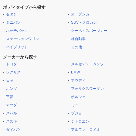
ボディタイプから探す
セダン
オープンカー
ミニバン
SUV・クロカン
ハッチバック
クーペ・スポーツカー
ステーションワゴン
軽自動車
ハイブリッド
その他
メーカーから探す
トヨタ
メルセデス・ベンツ
レクサス
BMW
日産
アウディ
ホンダ
フォルクスワーゲン
三菱
ポルシェ
マツダ
ミニ
スバル
プジョー
スズキ
シトロエン
ダイハツ
アルファ ロメオ