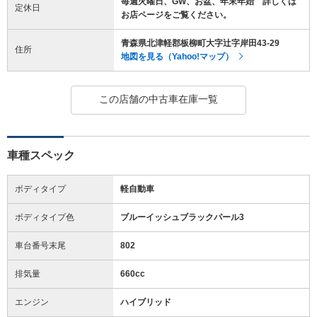
毎週火曜日、GW、お盆、年末年始 詳しくは
定休日
お店ページをご覧ください。
青森県北津軽郡板柳町大字辻字岸田43-29
住所
地図を見る（Yahoo!マップ）
この店舗の中古車在庫一覧
車種スペック
ボディタイプ
軽自動車
ボディタイプ色
ブルーイッシュブラックパール3
車台番号末尾
802
排気量
660cc
エンジン
ハイブリッド