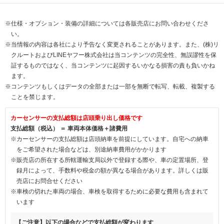
※仕様・オプション・装備の詳細については各販売店にお問い合わせくださ
い。
※当情報の内容は各社により予告なく変更されることがあります。また、(株)リ
クルートおよびLINEヤフー株式会社は当コンテンツの完全性、無誤謬性を保
証するものではなく、当コンテンツに起因するいかなる損害の責も負いかね
ます。
※コンテンツもしくはデータの全部または一部を無断で転写、転載、複製する
ことを禁じます。
カーセンサーの支払総額は店頭乗り出し価格です
支払総額（税込） ＝ 車両本体価格＋諸費用
※カーセンサーの支払総額は店頭納車を前提にしています。自宅への納車
をご希望された場合などは、別途納車費用がかかります
※販売店の所在する所轄運輸支局以外で登録する際や、車の定置場所、登
録月によって、手数料や税金の額が異なる場合があります。詳しくは販
売店にお問合せください
※車検の切れた車両の場合、車検を取得するために必要な費用も含まれて
います
【ご注意】以下の場合などで支払総額が変わります