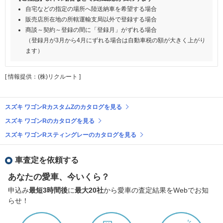
自宅などの指定の場所へ陸送納車を希望する場合
販売店所在地の所轄運輸支局以外で登録する場合
商談～契約～登録の間に「登録月」がずれる場合
（登録月が3月から4月にずれる場合は自動車税の額が大きく上がり
ます）
[ 情報提供：(株)リクルート ]
スズキ ワゴンRカスタムZのカタログを見る
スズキ ワゴンRのカタログを見る
スズキ ワゴンRスティングレーのカタログを見る
車査定を依頼する
あなたの愛車、今いくら？
申込み
最短3時間後
に
最大20社
から愛車の査定結果をWebでお知
らせ！