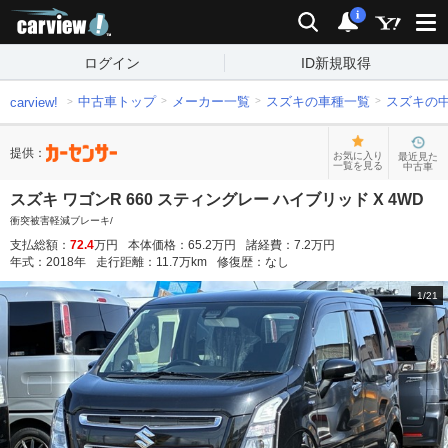
carview!
検索
通知
i
ログイン
ID新規取得
中古車トップ
メーカー一覧
スズキの車種一覧
スズキの
carview!
提供：
お気に入り
最近見た
一覧を見る
中古車
スズキ ワゴンR 660 スティングレー ハイブリッド X 4WD
衝突被害軽減ブレーキ/
支払総額：
72.4
万円
本体価格：
65.2
万円
諸経費：
7.2
万円
年式：
2018
年
走行距離：
11.7
万km
修復歴：
なし
1
/
21