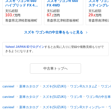
スズキ ワゴンR 660
スズキ ワゴンR 660
スズキ ワゴンR
ハイブリッド FX 4W
FX 4WD
スティングレー 
D
D
支払総額
支払総額
支払総額
103
67
29
.7
万円
.2
万円
.8
万円
青森県北津軽郡板柳町
青森県北津軽郡板柳町
青森県南津軽郡
スズキ ワゴンRの中古車をもっと見る
Yahoo! JAPAN IDでログイン
するとお気に入りに登録や複数見積もりがで
きるようになります。
中古車トップへ
新車カタログ
スズキ(SUZUKI)
ワゴンRカスタムZ
ワゴン
carview!
新車カタログ
スズキ(SUZUKI)
ワゴンR
ワゴンRの中古車
carview!
新車カタログ
スズキ(SUZUKI)
ワゴンRスティングレー
carview!