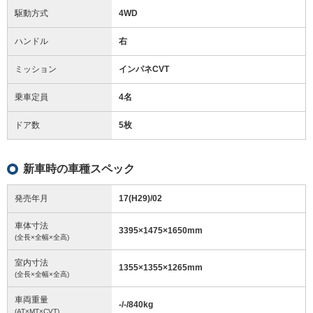
駆動方式
4WD
ハンドル
右
ミッション
インパネCVT
乗車定員
4名
ドア数
5枚
新車時の車種スペック
発売年月
17(H29)/02
車体寸法
3395
×
1475
×
1650
mm
(全長×全幅×全高)
室内寸法
1355
×
1355
×
1265
mm
(全長×全幅×全高)
車両重量
-/-/840
kg
(AT×MT×CVT)