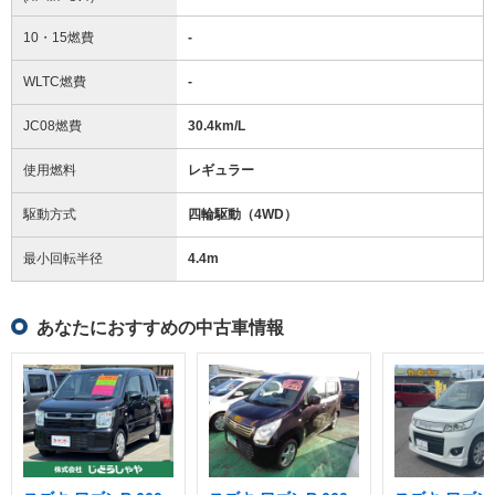
10・15燃費
-
WLTC燃費
-
JC08燃費
30.4km/L
使用燃料
レギュラー
駆動方式
四輪駆動（4WD）
最小回転半径
4.4
m
あなたにおすすめの中古車情報