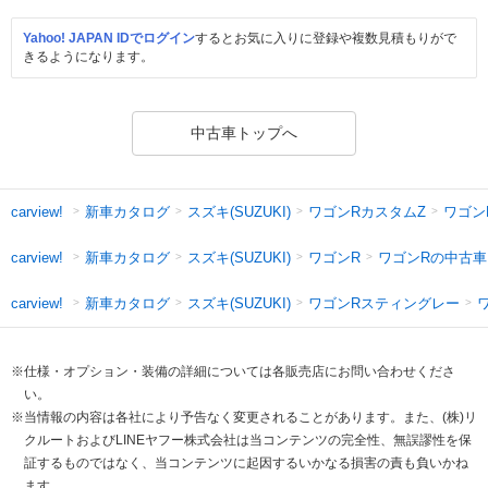
Yahoo! JAPAN IDでログイン
するとお気に入りに登録や複数見積もりがで
きるようになります。
中古車トップへ
新車カタログ
スズキ(SUZUKI)
ワゴンRカスタムZ
ワゴン
carview!
新車カタログ
スズキ(SUZUKI)
ワゴンR
ワゴンRの中古車
carview!
新車カタログ
スズキ(SUZUKI)
ワゴンRスティングレー
carview!
※仕様・オプション・装備の詳細については各販売店にお問い合わせくださ
い。
※当情報の内容は各社により予告なく変更されることがあります。また、(株)リ
クルートおよびLINEヤフー株式会社は当コンテンツの完全性、無誤謬性を保
証するものではなく、当コンテンツに起因するいかなる損害の責も負いかね
ます。