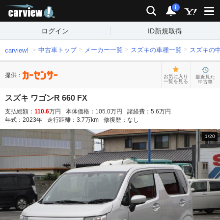
carview!
検索
通知
i
ログイン
ID新規取得
中古車トップ
メーカー一覧
スズキの車種一覧
スズキの
carview!
提供：
お気に入り
最近見た
一覧を見る
中古車
スズキ ワゴンR 660 FX
支払総額：
110.6
万円
本体価格：
105.0
万円
諸経費：
5.6
万円
年式：
2023
年
走行距離：
3.7
万km
修復歴：
なし
1
/
20