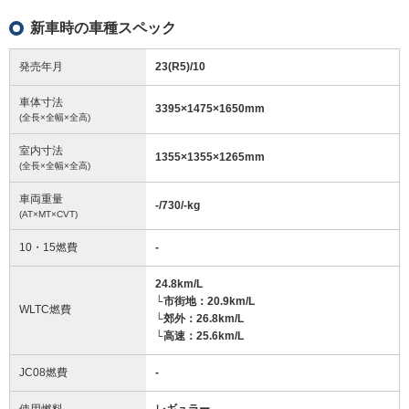
新車時の車種スペック
発売年月
23(R5)/10
車体寸法
3395
×
1475
×
1650
mm
(全長×全幅×全高)
室内寸法
1355
×
1355
×
1265
mm
(全長×全幅×全高)
車両重量
-/730/-
kg
(AT×MT×CVT)
10・15燃費
-
24.8km/L
└市街地：20.9km/L
WLTC燃費
└郊外：26.8km/L
└高速：25.6km/L
JC08燃費
-
使用燃料
レギュラー