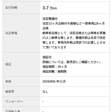
3.7
走行距離
万km
法定整備付
法定12ヶ月点検付※貨物など一部車両は6ヶ月
点検
法定整備
納車前点検として、法定点検または車検を実施
の上ご納車を致します。整備内容は当店で決定
致します。車両内外装は現状でのお渡しとさせ
て頂いております
保証付
詳細については、販売店にご確認ください。
保証
保証期間：36ヶ月
保証距離：無制限
車検
2026(R8) 年11月
修復歴
なし
ワンオーナー
-
正規輸入車
-