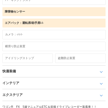
障害物センサー
エアバック：運転席/助手席/-/-
カメラ：-/-/-/-
横滑り防止装置
アイドリングストップ
盗難防止装置
快適装備
インテリア
エクステリア
ワゴンR FX 5速マニュアルETC＆前後ドライブレコーダー装着車！！