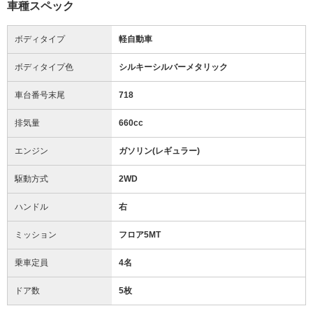
車種スペック
ボディタイプ
軽自動車
ボディタイプ色
シルキーシルバーメタリック
車台番号末尾
718
排気量
660cc
エンジン
ガソリン(レギュラー)
駆動方式
2WD
ハンドル
右
ミッション
フロア5MT
乗車定員
4名
ドア数
5枚