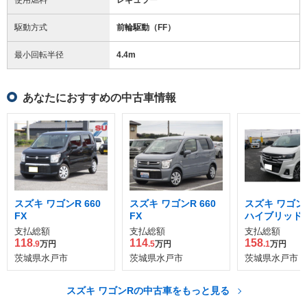
駆動方式
前輪駆動（FF）
最小回転半径
4.4
m
あなたにおすすめの中古車情報
スズキ ワゴンR 660
スズキ ワゴンR 660
スズキ ワゴンR
FX
FX
ハイブリッド 
支払総額
支払総額
支払総額
118
114
158
.9
万円
.5
万円
.1
万円
茨城県水戸市
茨城県水戸市
茨城県水戸市
スズキ ワゴンRの中古車をもっと見る