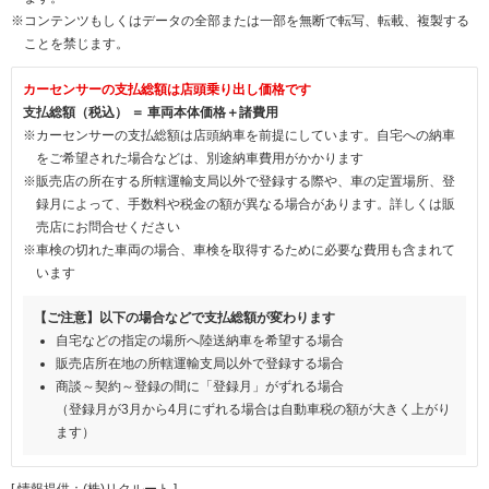
※コンテンツもしくはデータの全部または一部を無断で転写、転載、複製する
ことを禁じます。
カーセンサーの支払総額は店頭乗り出し価格です
支払総額（税込） ＝ 車両本体価格＋諸費用
※カーセンサーの支払総額は店頭納車を前提にしています。自宅への納車
をご希望された場合などは、別途納車費用がかかります
※販売店の所在する所轄運輸支局以外で登録する際や、車の定置場所、登
録月によって、手数料や税金の額が異なる場合があります。詳しくは販
売店にお問合せください
※車検の切れた車両の場合、車検を取得するために必要な費用も含まれて
います
【ご注意】以下の場合などで支払総額が変わります
自宅などの指定の場所へ陸送納車を希望する場合
販売店所在地の所轄運輸支局以外で登録する場合
商談～契約～登録の間に「登録月」がずれる場合
（登録月が3月から4月にずれる場合は自動車税の額が大きく上がり
ます）
[ 情報提供：(株)リクルート ]