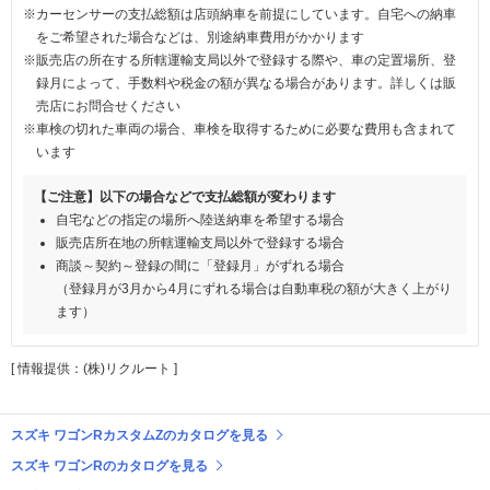
※カーセンサーの支払総額は店頭納車を前提にしています。自宅への納車
をご希望された場合などは、別途納車費用がかかります
※販売店の所在する所轄運輸支局以外で登録する際や、車の定置場所、登
録月によって、手数料や税金の額が異なる場合があります。詳しくは販
売店にお問合せください
※車検の切れた車両の場合、車検を取得するために必要な費用も含まれて
います
【ご注意】以下の場合などで支払総額が変わります
自宅などの指定の場所へ陸送納車を希望する場合
販売店所在地の所轄運輸支局以外で登録する場合
商談～契約～登録の間に「登録月」がずれる場合
（登録月が3月から4月にずれる場合は自動車税の額が大きく上がり
ます）
[ 情報提供：(株)リクルート ]
スズキ ワゴンRカスタムZのカタログを見る
スズキ ワゴンRのカタログを見る