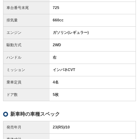
車台番号末尾
725
排気量
660cc
エンジン
ガソリン(レギュラー)
駆動方式
2WD
ハンドル
右
ミッション
インパネCVT
乗車定員
4名
ドア数
5枚
新車時の車種スペック
発売年月
23(R5)/10