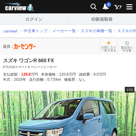
carview!
検索
通知
i
ログイン
ID新規取得
中古車トップ
メーカー一覧
スズキの車種一覧
スズキの
carview!
提供：
お気に入り
最近見た
一覧を見る
中古車
スズキ ワゴンR 660 FX
ETC/CD/スマートキー/シートヒーター/
支払総額：
129.8
万円
本体価格：
120.8
万円
諸経費：
9.0
万円
年式：
2025
年
走行距離：
0.7
万km
修復歴：
なし
1
/
20