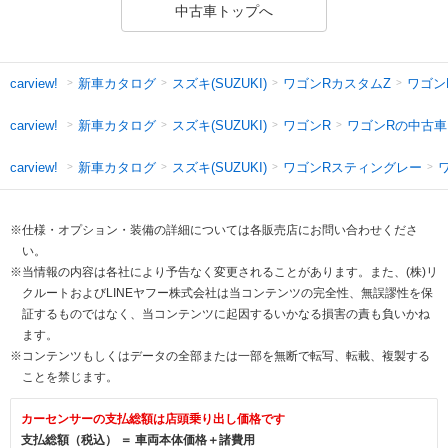
中古車トップへ
新車カタログ
スズキ(SUZUKI)
ワゴンRカスタムZ
ワゴン
carview!
新車カタログ
スズキ(SUZUKI)
ワゴンR
ワゴンRの中古車
carview!
新車カタログ
スズキ(SUZUKI)
ワゴンRスティングレー
carview!
※仕様・オプション・装備の詳細については各販売店にお問い合わせくださ
い。
※当情報の内容は各社により予告なく変更されることがあります。また、(株)リ
クルートおよびLINEヤフー株式会社は当コンテンツの完全性、無誤謬性を保
証するものではなく、当コンテンツに起因するいかなる損害の責も負いかね
ます。
※コンテンツもしくはデータの全部または一部を無断で転写、転載、複製する
ことを禁じます。
カーセンサーの支払総額は店頭乗り出し価格です
支払総額（税込） ＝ 車両本体価格＋諸費用