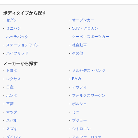
ボディタイプから探す
セダン
オープンカー
ミニバン
SUV・クロカン
ハッチバック
クーペ・スポーツカー
ステーションワゴン
軽自動車
ハイブリッド
その他
メーカーから探す
トヨタ
メルセデス・ベンツ
レクサス
BMW
日産
アウディ
ホンダ
フォルクスワーゲン
三菱
ポルシェ
マツダ
ミニ
スバル
プジョー
スズキ
シトロエン
ダイハツ
アルファ ロメオ