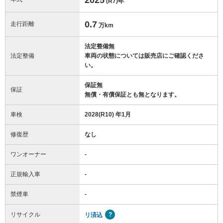
(R7)
年
0.7
走行距離
万km
法定整備無
法定整備
車両の状態については販売店にご確認くださ
い。
保証無
保証
無償・有償保証とも無となります。
車検
2028(R10) 年1月
修復歴
なし
ワンオーナー
-
正規輸入車
-
禁煙車
-
リサイクル
リ済込