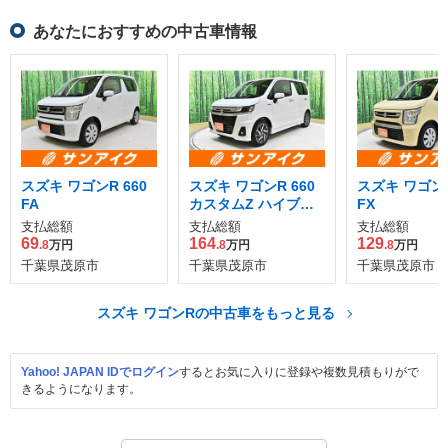
あなたにおすすめの中古車情報
スズキ ワゴンR 660
スズキ ワゴンR 660
スズキ ワゴンR
FA
カスタムZ ハイブリ
FX
ッド ZX アップグレ
支払総額
支払総額
支払総額
ードパッケージ装着
69
164
129
.8
万円
.8
万円
.8
万円
車
千葉県茂原市
千葉県茂原市
千葉県茂原市
スズキ ワゴンRの中古車をもっと見る
Yahoo! JAPAN IDでログイン
するとお気に入りに登録や複数見積もりがで
きるようになります。