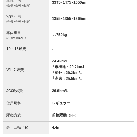
車体寸法
3395
×
1475
×
1650
mm
(全長×全幅×全高)
室内寸法
1355
×
1355
×
1265
mm
(全長×全幅×全高)
車両重量
-/-/750
kg
(AT×MT×CVT)
10・15燃費
-
24.4km/L
└市街地：20.2km/L
WLTC燃費
└郊外：26.2km/L
└高速：25.5km/L
JC08燃費
26.8km/L
使用燃料
レギュラー
駆動方式
前輪駆動（FF）
最小回転半径
4.4
m