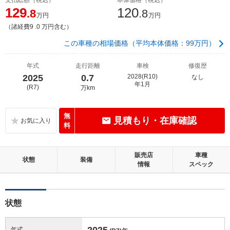
129
120
.8
.8
万円
万円
（諸経費9 .0 万円含む）
この車種の相場価格（平均本体価格：99万円）
年式
走行距離
車検
修復歴
2025
0.7
2028(R10)
なし
年1月
(R7)
万km
無
見積もり・在庫確認
料
販売店
車種
状態
装備
情報
スペック
状態
2025
年式