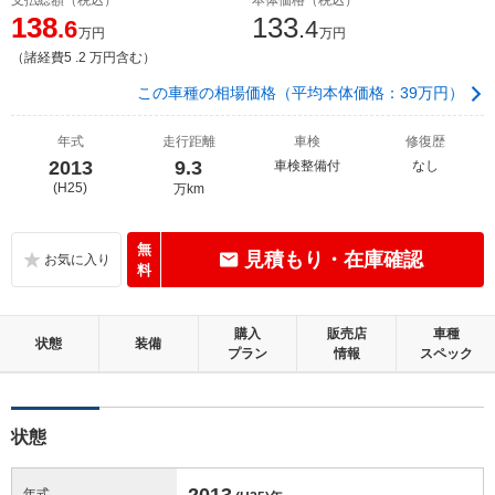
138
133
.6
.4
万円
万円
（諸経費5 .2 万円含む）
この車種の相場価格（平均本体価格：39万円）
年式
走行距離
車検
修復歴
2013
9.3
車検整備付
なし
(H25)
万km
無
見積もり・在庫確認
料
購入
販売店
車種
状態
装備
プラン
情報
スペック
状態
2013
年式