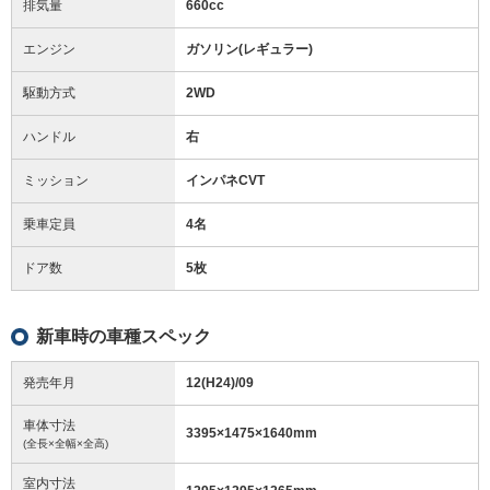
排気量
660cc
エンジン
ガソリン(レギュラー)
駆動方式
2WD
ハンドル
右
ミッション
インパネCVT
乗車定員
4名
ドア数
5枚
新車時の車種スペック
発売年月
12(H24)/09
車体寸法
3395
×
1475
×
1640
mm
(全長×全幅×全高)
室内寸法