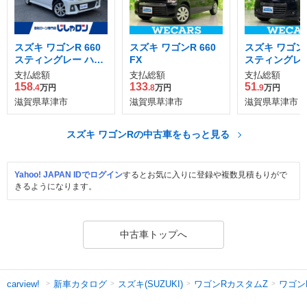
スズキ ワゴンR 660
スズキ ワゴンR 660
スズキ ワゴンR
スティングレー ハイ
FX
スティングレー
ブリッド X
ーダーブレー
支払総額
支払総額
支払総額
ート装着車
158
133
51
.4
万円
.8
万円
.9
万円
滋賀県草津市
滋賀県草津市
滋賀県草津市
スズキ ワゴンRの中古車をもっと見る
Yahoo! JAPAN IDでログイン
するとお気に入りに登録や複数見積もりがで
きるようになります。
中古車トップへ
新車カタログ
スズキ(SUZUKI)
ワゴンRカスタムZ
ワゴン
carview!