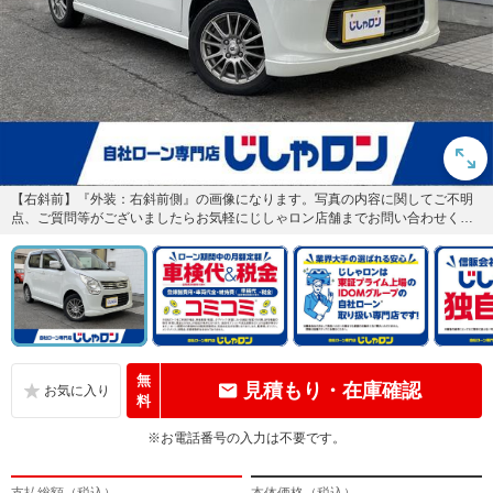
【右斜前】『外装：右斜前側』の画像になります。写真の内容に関してご不明
点、ご質問等がございましたらお気軽にじしゃロン店舗までお問い合わせくだ
さい。
無
見積もり・在庫確認
料
※お電話番号の入力は不要です。
支払総額（税込）
本体価格（税込）