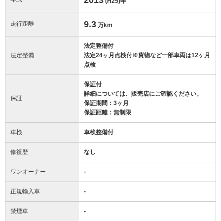
(H25)
年
9.3
走行距離
万km
法定整備付
法定整備
法定24ヶ月点検付※貨物など一部車両は12ヶ月
点検
保証付
詳細については、販売店にご確認ください。
保証
保証期間：3ヶ月
保証距離：無制限
車検
車検整備付
修復歴
なし
ワンオーナー
-
正規輸入車
-
禁煙車
-