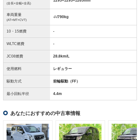
1295
×
1295
×
1265
mm
(全長×全幅×全高)
車両重量
-/-/790
kg
(AT×MT×CVT)
10・15燃費
-
WLTC燃費
-
JC08燃費
28.8km/L
使用燃料
レギュラー
駆動方式
前輪駆動（FF）
最小回転半径
4.4
m
あなたにおすすめの中古車情報