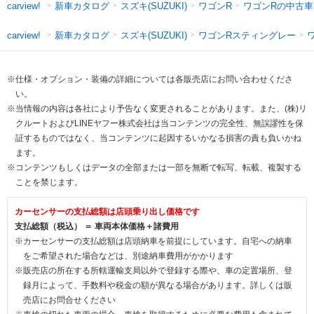
新車カタログ
スズキ(SUZUKI)
ワゴンR
ワゴンRの中古車
carview!
新車カタログ
スズキ(SUZUKI)
ワゴンRスティングレー
carview!
※仕様・オプション・装備の詳細については各販売店にお問い合わせくださ
い。
※当情報の内容は各社により予告なく変更されることがあります。また、(株)リ
クルートおよびLINEヤフー株式会社は当コンテンツの完全性、無誤謬性を保
証するものではなく、当コンテンツに起因するいかなる損害の責も負いかね
ます。
※コンテンツもしくはデータの全部または一部を無断で転写、転載、複製する
ことを禁じます。
カーセンサーの支払総額は店頭乗り出し価格です
支払総額（税込） ＝ 車両本体価格＋諸費用
※カーセンサーの支払総額は店頭納車を前提にしています。自宅への納車
をご希望された場合などは、別途納車費用がかかります
※販売店の所在する所轄運輸支局以外で登録する際や、車の定置場所、登
録月によって、手数料や税金の額が異なる場合があります。詳しくは販
売店にお問合せください