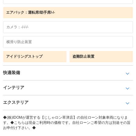
エアバック：運転席/助手席/-/-
カメラ：-/-/-/-
横滑り防止装置
アイドリングストップ
盗難防止装置
快適装備
インテリア
エクステリア
◆(株)IDOMが運営する【じしゃロン草津店】の自社ローン対象車両になりま
す。◆こちらは現金ご利用時の価格です。自社ローンご希望の方は別途その旨
お申付け下さい。◆