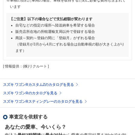
※車検の切れた車両の場合、車検を取得するために必要な費用も含まれて
います
【ご注意】以下の場合などで支払総額が変わります
自宅などの指定の場所へ陸送納車を希望する場合
販売店所在地の所轄運輸支局以外で登録する場合
商談～契約～登録の間に「登録月」がずれる場合
（登録月が3月から4月にずれる場合は自動車税の額が大きく上がり
ます）
[ 情報提供：(株)リクルート ]
スズキ ワゴンRカスタムZのカタログを見る
スズキ ワゴンRのカタログを見る
スズキ ワゴンRスティングレーのカタログを見る
車査定を依頼する
あなたの愛車、今いくら？
申込み
最短3時間後
に
最大20社
から愛車の査定結果をWebでお知