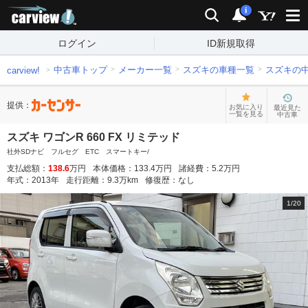
carview!
検索
通知
i
ログイン
ID新規取得
中古車トップ
メーカー一覧
スズキの車種一覧
スズキの
carview!
提供：
お気に入り
最近見た
一覧を見る
中古車
スズキ ワゴンR 660 FX リミテッド
社外SDナビ フルセグ ETC スマートキー/
支払総額：
138.6
万円
本体価格：
133.4
万円
諸経費：
5.2
万円
年式：
2013
年
走行距離：
9.3
万km
修復歴：
なし
1
/
20