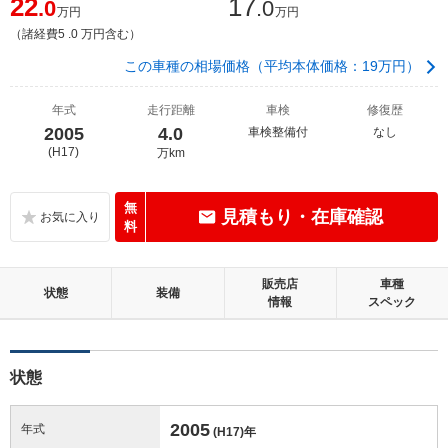
22
17
.0
.0
万円
万円
（諸経費5 .0 万円含む）
この車種の相場価格（平均本体価格：19万円）
年式
走行距離
車検
修復歴
2005
4.0
車検整備付
なし
(H17)
万km
無
見積もり・在庫確認
料
販売店
車種
状態
装備
情報
スペック
状態
2005
年式
(H17)
年