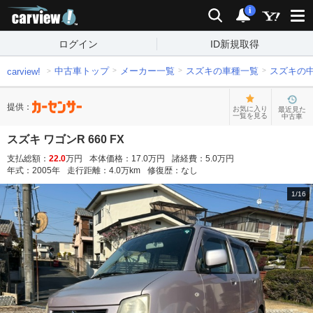
carview!
検索
通知
i
ログイン
ID新規取得
中古車トップ
メーカー一覧
スズキの車種一覧
スズキの
carview!
提供：
お気に入り
最近見た
一覧を見る
中古車
スズキ ワゴンR 660 FX
支払総額：
22.0
万円
本体価格：
17.0
万円
諸経費：
5.0
万円
年式：
2005
年
走行距離：
4.0
万km
修復歴：
なし
1
/
16