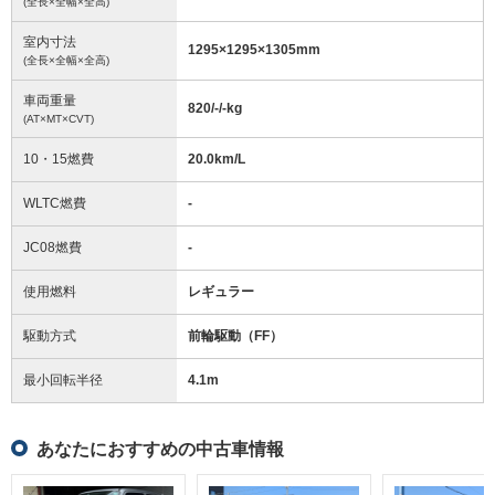
(全長×全幅×全高)
室内寸法
1295
×
1295
×
1305
mm
(全長×全幅×全高)
車両重量
820/-/-
kg
(AT×MT×CVT)
10・15燃費
20.0km/L
WLTC燃費
-
JC08燃費
-
使用燃料
レギュラー
駆動方式
前輪駆動（FF）
最小回転半径
4.1
m
あなたにおすすめの中古車情報