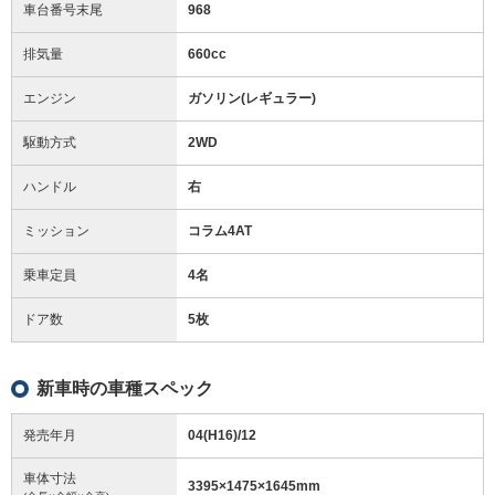
車台番号末尾
968
排気量
660cc
エンジン
ガソリン(レギュラー)
駆動方式
2WD
ハンドル
右
ミッション
コラム4AT
乗車定員
4名
ドア数
5枚
新車時の車種スペック
発売年月
04(H16)/12
車体寸法
3395
×
1475
×
1645
mm