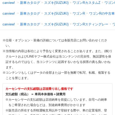
新車カタログ
スズキ(SUZUKI)
ワゴンRカスタムZ
ワゴン
carview!
新車カタログ
スズキ(SUZUKI)
ワゴンR
ワゴンRの中古車
carview!
新車カタログ
スズキ(SUZUKI)
ワゴンRスティングレー
carview!
※仕様・オプション・装備の詳細については各販売店にお問い合わせくださ
い。
※当情報の内容は各社により予告なく変更されることがあります。また、(株)リ
クルートおよびLINEヤフー株式会社は当コンテンツの完全性、無誤謬性を保
証するものではなく、当コンテンツに起因するいかなる損害の責も負いかね
ます。
※コンテンツもしくはデータの全部または一部を無断で転写、転載、複製する
ことを禁じます。
カーセンサーの支払総額は店頭乗り出し価格です
支払総額（税込） ＝ 車両本体価格＋諸費用
※カーセンサーの支払総額は店頭納車を前提にしています。自宅への納車
をご希望された場合などは、別途納車費用がかかります
※販売店の所在する所轄運輸支局以外で登録する際や、車の定置場所、登