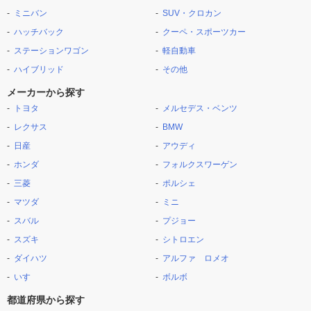
ミニバン
SUV・クロカン
ハッチバック
クーペ・スポーツカー
ステーションワゴン
軽自動車
ハイブリッド
その他
メーカーから探す
トヨタ
メルセデス・ベンツ
レクサス
BMW
日産
アウディ
ホンダ
フォルクスワーゲン
三菱
ポルシェ
マツダ
ミニ
スバル
プジョー
スズキ
シトロエン
ダイハツ
アルファ ロメオ
いすゞ
ボルボ
都道府県から探す