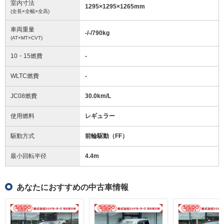
室内寸法
1295
×
1295
×
1265
mm
(全長×全幅×全高)
車両重量
-/-/790
kg
(AT×MT×CVT)
10・15燃費
-
WLTC燃費
-
JC08燃費
30.0km/L
使用燃料
レギュラー
駆動方式
前輪駆動（FF）
最小回転半径
4.4
m
あなたにおすすめの中古車情報