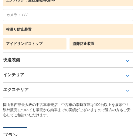
エアバック：運転席/助手席/-/-
カメラ：-/-/-/-
横滑り防止装置
アイドリングストップ
盗難防止装置
快適装備
インテリア
エクステリア
岡山県西部最大級の中古車販売店 中古車の常時在庫は100台以上を展示中！
県外販売についても販売から納車までの実績がございますので遠方の方もご安
心してご検討いただけます。
プラン