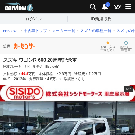
carview!
検索
通知
i
ログイン
ID新規取得
中古車トップ
メーカー一覧
スズキの車種一覧
スズキの
carview!
提供：
お気に入り
最近見た
一覧を見る
中古車
スズキ ワゴンR 660 20周年記念車
軽減ブレーキ ナビ 地デジ Bluetooh/
支払総額：
49.8
万円
本体価格：
42.8
万円
諸経費：
7.0
万円
年式：
2013
年
走行距離：
4.8
万km
修復歴：
なし
1
/
21