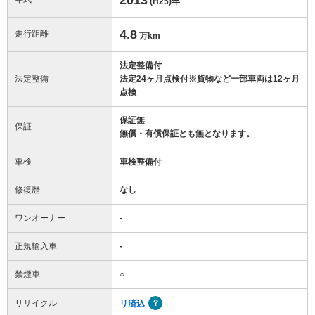
(H25)
年
4.8
走行距離
万km
法定整備付
法定整備
法定24ヶ月点検付※貨物など一部車両は12ヶ月
点検
保証無
保証
無償・有償保証とも無となります。
車検
車検整備付
修復歴
なし
ワンオーナー
-
正規輸入車
-
禁煙車
○
リサイクル
リ済込