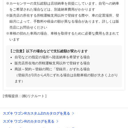
※カーセンサーの支払総額は店頭納車を前提にしています。自宅への納車
をご希望された場合などは、別途納車費用がかかります
※販売店の所在する所轄運輸支局以外で登録する際や、車の定置場所、登
録月によって、手数料や税金の額が異なる場合があります。詳しくは販
売店にお問合せください
※車検の切れた車両の場合、車検を取得するために必要な費用も含まれて
います
【ご注意】以下の場合などで支払総額が変わります
自宅などの指定の場所へ陸送納車を希望する場合
販売店所在地の所轄運輸支局以外で登録する場合
商談～契約～登録の間に「登録月」がずれる場合
（登録月が3月から4月にずれる場合は自動車税の額が大きく上がり
ます）
[ 情報提供：(株)リクルート ]
スズキ ワゴンRカスタムZのカタログを見る
スズキ ワゴンRのカタログを見る