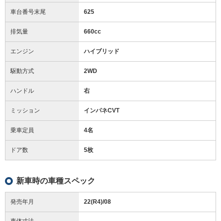
車台番号末尾
625
排気量
660cc
エンジン
ハイブリッド
駆動方式
2WD
ハンドル
右
ミッション
インパネCVT
乗車定員
4名
ドア数
5枚
新車時の車種スペック
発売年月
22(R4)/08
車体寸法