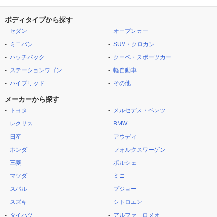
ボディタイプから探す
セダン
オープンカー
ミニバン
SUV・クロカン
ハッチバック
クーペ・スポーツカー
ステーションワゴン
軽自動車
ハイブリッド
その他
メーカーから探す
トヨタ
メルセデス・ベンツ
レクサス
BMW
日産
アウディ
ホンダ
フォルクスワーゲン
三菱
ポルシェ
マツダ
ミニ
スバル
プジョー
スズキ
シトロエン
ダイハツ
アルファ ロメオ