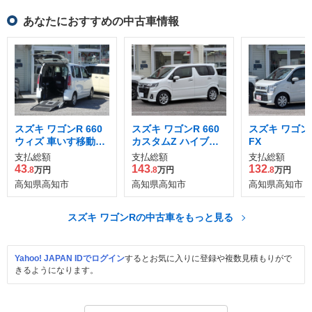
あなたにおすすめの中古車情報
スズキ ワゴンR 660
スズキ ワゴンR 660
スズキ ワゴンR
ウィズ 車いす移動車
カスタムZ ハイブリ
FX
リヤシート付 手動固
ッド ZX
支払総額
支払総額
支払総額
定式
43
143
132
.8
万円
.8
万円
.8
万円
高知県高知市
高知県高知市
高知県高知市
スズキ ワゴンRの中古車をもっと見る
Yahoo! JAPAN IDでログイン
するとお気に入りに登録や複数見積もりがで
きるようになります。