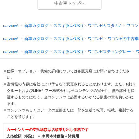
中古車トップへ
新車カタログ
スズキ(SUZUKI)
ワゴンRカスタムZ
ワゴン
carview!
新車カタログ
スズキ(SUZUKI)
ワゴンR
ワゴンRの中古車
carview!
新車カタログ
スズキ(SUZUKI)
ワゴンRスティングレー
carview!
※仕様・オプション・装備の詳細については各販売店にお問い合わせくださ
い。
※当情報の内容は各社により予告なく変更されることがあります。また、(株)リ
クルートおよびLINEヤフー株式会社は当コンテンツの完全性、無誤謬性を保
証するものではなく、当コンテンツに起因するいかなる損害の責も負いかね
ます。
※コンテンツもしくはデータの全部または一部を無断で転写、転載、複製する
ことを禁じます。
カーセンサーの支払総額は店頭乗り出し価格です
支払総額（税込） ＝ 車両本体価格＋諸費用