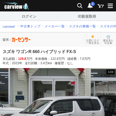
carview!
検索
通知
i
ログイン
ID新規取得
中古車トップ
メーカー一覧
スズキの車種一覧
スズキの
carview!
提供：
お気に入り
最近見た
一覧を見る
中古車
スズキ ワゴンR 660 ハイブリッド FX-S
支払総額：
129.8
万円
本体価格：
122.8
万円
諸経費：
7.0
万円
年式：
2023
年
走行距離：
3.4
万km
修復歴：
なし
1
/
24