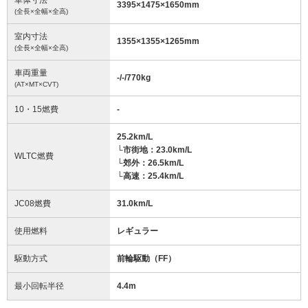
3395
×
1475
×
1650
mm
(全長×全幅×全高)
室内寸法
1355
×
1355
×
1265
mm
(全長×全幅×全高)
車両重量
-/-/770
kg
(AT×MT×CVT)
10・15燃費
-
25.2km/L
└市街地：23.0km/L
WLTC燃費
└郊外：26.5km/L
└高速：25.4km/L
JC08燃費
31.0km/L
使用燃料
レギュラー
駆動方式
前輪駆動（FF）
最小回転半径
4.4
m