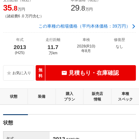
35
29
.8
.8
万円
万円
（諸経費6 .0 万円含む）
この車種の相場価格（平均本体価格：39万円）
年式
走行距離
車検
修復歴
2013
11.7
2028(R10)
なし
年8月
(H25)
万km
無
見積もり・在庫確認
料
購入
販売店
車種
状態
装備
プラン
情報
スペック
状態
2013
年式