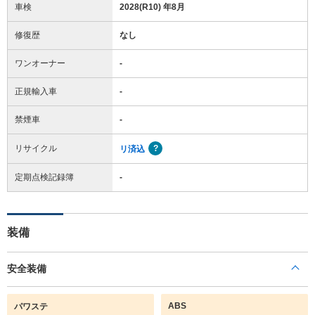
車検
2028(R10) 年8月
修復歴
なし
ワンオーナー
-
正規輸入車
-
禁煙車
-
リサイクル
リ済込
定期点検記録簿
-
装備
安全装備
ABS
パワステ