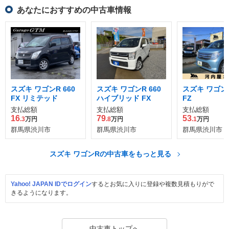
あなたにおすすめの中古車情報
スズキ ワゴンR 660
スズキ ワゴンR 660
スズキ ワゴンR
FX リミテッド
ハイブリッド FX
FZ
支払総額
支払総額
支払総額
16
79
53
.3
万円
.8
万円
.1
万円
群馬県渋川市
群馬県渋川市
群馬県渋川市
スズキ ワゴンRの中古車をもっと見る
Yahoo! JAPAN IDでログイン
するとお気に入りに登録や複数見積もりがで
きるようになります。
中古車トップへ