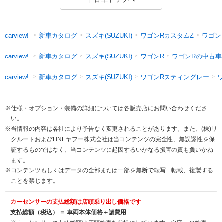
新車カタログ
スズキ(SUZUKI)
ワゴンRカスタムZ
ワゴン
carview!
新車カタログ
スズキ(SUZUKI)
ワゴンR
ワゴンRの中古車
carview!
新車カタログ
スズキ(SUZUKI)
ワゴンRスティングレー
carview!
※仕様・オプション・装備の詳細については各販売店にお問い合わせくださ
い。
※当情報の内容は各社により予告なく変更されることがあります。また、(株)リ
クルートおよびLINEヤフー株式会社は当コンテンツの完全性、無誤謬性を保
証するものではなく、当コンテンツに起因するいかなる損害の責も負いかね
ます。
※コンテンツもしくはデータの全部または一部を無断で転写、転載、複製する
ことを禁じます。
カーセンサーの支払総額は店頭乗り出し価格です
支払総額（税込） ＝ 車両本体価格＋諸費用