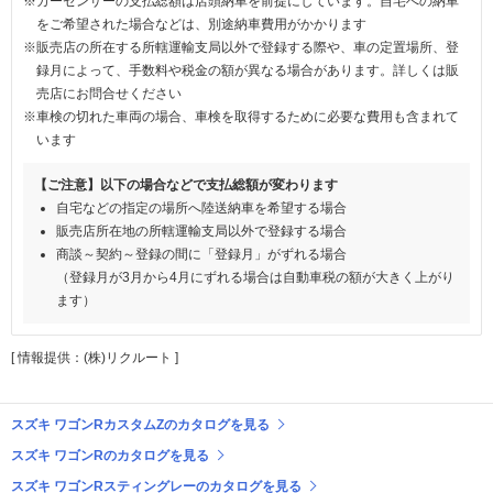
※カーセンサーの支払総額は店頭納車を前提にしています。自宅への納車
をご希望された場合などは、別途納車費用がかかります
※販売店の所在する所轄運輸支局以外で登録する際や、車の定置場所、登
録月によって、手数料や税金の額が異なる場合があります。詳しくは販
売店にお問合せください
※車検の切れた車両の場合、車検を取得するために必要な費用も含まれて
います
【ご注意】以下の場合などで支払総額が変わります
自宅などの指定の場所へ陸送納車を希望する場合
販売店所在地の所轄運輸支局以外で登録する場合
商談～契約～登録の間に「登録月」がずれる場合
（登録月が3月から4月にずれる場合は自動車税の額が大きく上がり
ます）
[ 情報提供：(株)リクルート ]
スズキ ワゴンRカスタムZのカタログを見る
スズキ ワゴンRのカタログを見る
スズキ ワゴンRスティングレーのカタログを見る