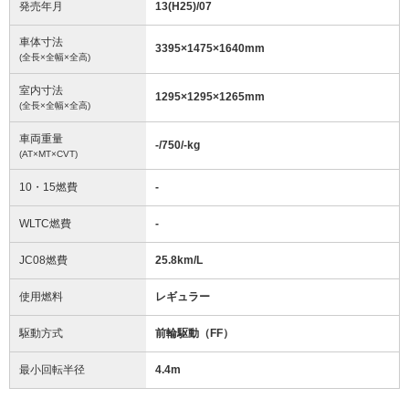
発売年月
13(H25)/07
車体寸法
3395
×
1475
×
1640
mm
(全長×全幅×全高)
室内寸法
1295
×
1295
×
1265
mm
(全長×全幅×全高)
車両重量
-/750/-
kg
(AT×MT×CVT)
10・15燃費
-
WLTC燃費
-
JC08燃費
25.8km/L
使用燃料
レギュラー
駆動方式
前輪駆動（FF）
最小回転半径
4.4
m