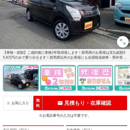
【車検・総額】ご成約後に車検2年取得致します！群馬県のお客様は支払総額3
5.8万円のみで乗り出せます！群馬県以外のお客様にも全国陸送納車・県外登録
を格安にて行っております...
無
見積もり・在庫確認
料
※お電話番号の入力は不要です。
支払総額（税込）
本体価格（税込）