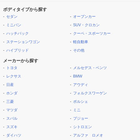
ボディタイプから探す
セダン
オープンカー
ミニバン
SUV・クロカン
ハッチバック
クーペ・スポーツカー
ステーションワゴン
軽自動車
ハイブリッド
その他
メーカーから探す
トヨタ
メルセデス・ベンツ
レクサス
BMW
日産
アウディ
ホンダ
フォルクスワーゲン
三菱
ポルシェ
マツダ
ミニ
スバル
プジョー
スズキ
シトロエン
ダイハツ
アルファ ロメオ