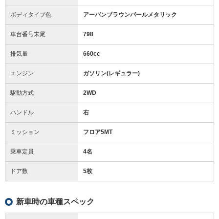
ボディタイプ色
アーバンブラウンパールメタリック
車台番号末尾
798
排気量
660cc
エンジン
ガソリン(レギュラー)
駆動方式
2WD
ハンドル
右
ミッション
フロア5MT
乗車定員
4名
ドア数
5枚
新車時の車種スペック