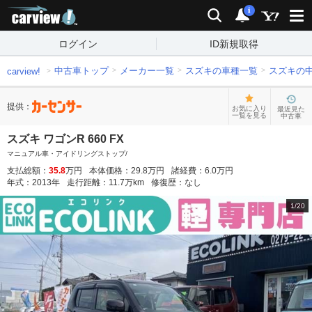
carview!
検索
通知
i
ログイン
ID新規取得
中古車トップ
メーカー一覧
スズキの車種一覧
スズキの
carview!
提供：
お気に入り
最近見た
一覧を見る
中古車
スズキ ワゴンR 660 FX
マニュアル車・アイドリングストップ/
支払総額：
35.8
万円
本体価格：
29.8
万円
諸経費：
6.0
万円
年式：
2013
年
走行距離：
11.7
万km
修復歴：
なし
1
/
20