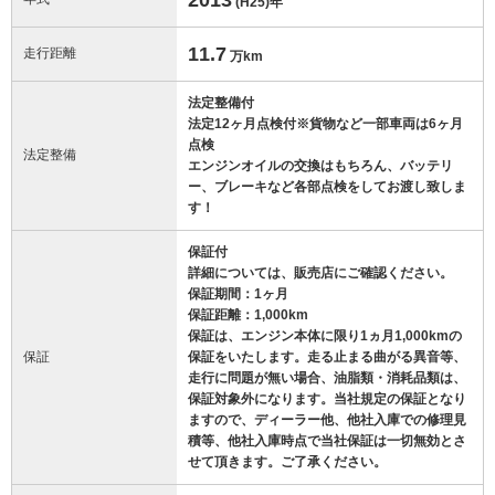
(H25)
年
11.7
走行距離
万km
法定整備付
法定12ヶ月点検付※貨物など一部車両は6ヶ月
点検
法定整備
エンジンオイルの交換はもちろん、バッテリ
ー、ブレーキなど各部点検をしてお渡し致しま
す！
保証付
詳細については、販売店にご確認ください。
保証期間：1ヶ月
保証距離：1,000km
保証は、エンジン本体に限り1ヵ月1,000kmの
保証
保証をいたします。走る止まる曲がる異音等、
走行に問題が無い場合、油脂類・消耗品類は、
保証対象外になります。当社規定の保証となり
ますので、ディーラー他、他社入庫での修理見
積等、他社入庫時点で当社保証は一切無効とさ
せて頂きます。ご了承ください。