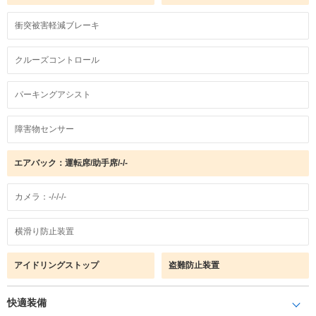
衝突被害軽減ブレーキ
クルーズコントロール
パーキングアシスト
障害物センサー
エアバック：運転席/助手席/-/-
カメラ：-/-/-/-
横滑り防止装置
アイドリングストップ
盗難防止装置
快適装備