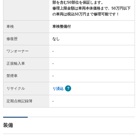
部を含む50部位を保証します。
修理上限金額は車両本体価格まで、50万円以下
の車両は税込50万円まで修理可能です！
車検
車検整備付
修復歴
なし
ワンオーナー
-
正規輸入車
-
禁煙車
-
リサイクル
リ済込
定期点検記録簿
-
装備