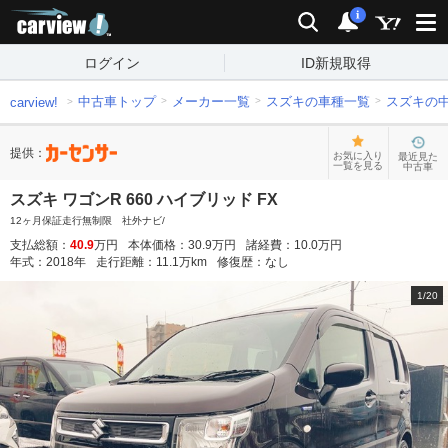
carview!
検索
通知
i
ログイン
ID新規取得
中古車トップ
メーカー一覧
スズキの車種一覧
スズキの
carview!
提供：
お気に入り
最近見た
一覧を見る
中古車
スズキ ワゴンR 660 ハイブリッド FX
12ヶ月保証走行無制限 社外ナビ/
支払総額：
40.9
万円
本体価格：
30.9
万円
諸経費：
10.0
万円
年式：
2018
年
走行距離：
11.1
万km
修復歴：
なし
1
/
20