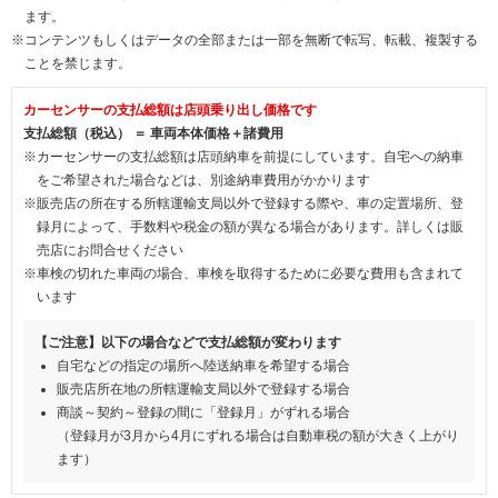
ます。
※コンテンツもしくはデータの全部または一部を無断で転写、転載、複製する
ことを禁じます。
カーセンサーの支払総額は店頭乗り出し価格です
支払総額（税込） ＝ 車両本体価格＋諸費用
※カーセンサーの支払総額は店頭納車を前提にしています。自宅への納車
をご希望された場合などは、別途納車費用がかかります
※販売店の所在する所轄運輸支局以外で登録する際や、車の定置場所、登
録月によって、手数料や税金の額が異なる場合があります。詳しくは販
売店にお問合せください
※車検の切れた車両の場合、車検を取得するために必要な費用も含まれて
います
【ご注意】以下の場合などで支払総額が変わります
自宅などの指定の場所へ陸送納車を希望する場合
販売店所在地の所轄運輸支局以外で登録する場合
商談～契約～登録の間に「登録月」がずれる場合
（登録月が3月から4月にずれる場合は自動車税の額が大きく上がり
ます）