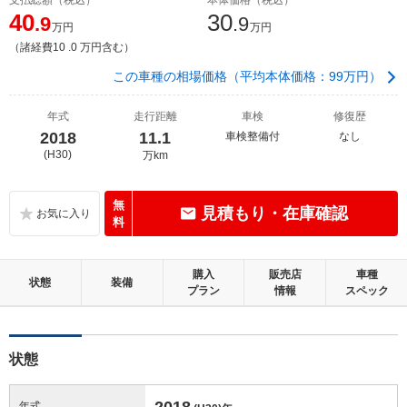
40
30
.9
.9
万円
万円
（諸経費10 .0 万円含む）
この車種の相場価格（平均本体価格：99万円）
年式
走行距離
車検
修復歴
2018
11.1
車検整備付
なし
(H30)
万km
無
見積もり・在庫確認
料
購入
販売店
車種
状態
装備
プラン
情報
スペック
状態
2018
年式