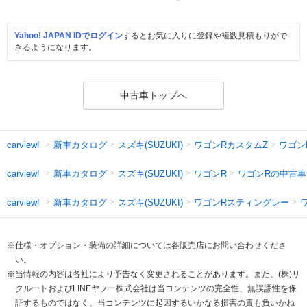
Yahoo! JAPAN IDでログイン
するとお気に入りに登録や複数見積もりがで
きるようになります。
中古車トップへ
新車カタログ
スズキ(SUZUKI)
ワゴンRカスタムZ
ワゴン
carview!
新車カタログ
スズキ(SUZUKI)
ワゴンR
ワゴンRの中古車
carview!
新車カタログ
スズキ(SUZUKI)
ワゴンRスティングレー
carview!
※仕様・オプション・装備の詳細については各販売店にお問い合わせくださ
い。
※当情報の内容は各社により予告なく変更されることがあります。また、(株)リ
クルートおよびLINEヤフー株式会社は当コンテンツの完全性、無誤謬性を保
証するものではなく、当コンテンツに起因するいかなる損害の責も負いかね