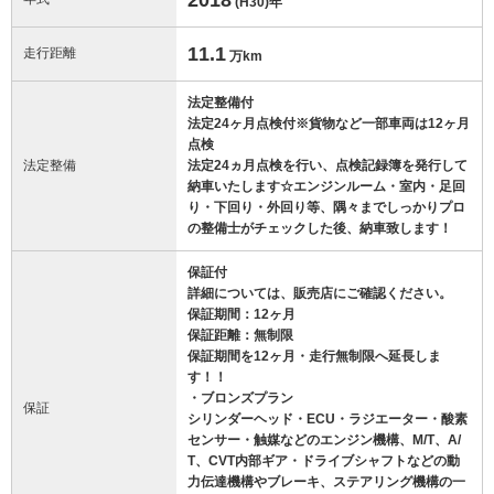
(H30)
年
11.1
走行距離
万km
法定整備付
法定24ヶ月点検付※貨物など一部車両は12ヶ月
点検
法定整備
法定24ヵ月点検を行い、点検記録簿を発行して
納車いたします☆エンジンルーム・室内・足回
り・下回り・外回り等、隅々までしっかりプロ
の整備士がチェックした後、納車致します！
保証付
詳細については、販売店にご確認ください。
保証期間：12ヶ月
保証距離：無制限
保証期間を12ヶ月・走行無制限へ延長しま
す！！
・ブロンズプラン
保証
シリンダーヘッド・ECU・ラジエーター・酸素
センサー・触媒などのエンジン機構、M/T、A/
T、CVT内部ギア・ドライブシャフトなどの動
力伝達機構やブレーキ、ステアリング機構の一