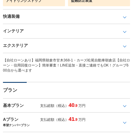
アイドリングストップ
盗難防止装置
快適装備
インテリア
エクステリア
【自社ローンあり】福岡県朝倉市甘木368-1・カーズ松尾自動車朝倉店【自社ロ
ーン・信用回復ローン】簡単審査！LINE追加・直接ご連絡でもOK！グループ6
00台から選べます
プラン
40
基本プラン
支払総額（税込）
.9
万円
41
Aプラン
支払総額（税込）
.9
万円
希望ナンバープラン