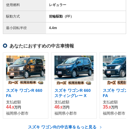
使用燃料
レギュラー
駆動方式
前輪駆動（FF）
最小回転半径
4.4
m
あなたにおすすめの中古車情報
スズキ ワゴンR 660
スズキ ワゴンR 660
スズキ ワゴンR
FA
スティングレー X
FA
支払総額
支払総額
支払総額
44
46
35
.9
万円
.9
万円
.9
万円
福岡県小郡市
福岡県小郡市
福岡県小郡市
スズキ ワゴンRの中古車をもっと見る