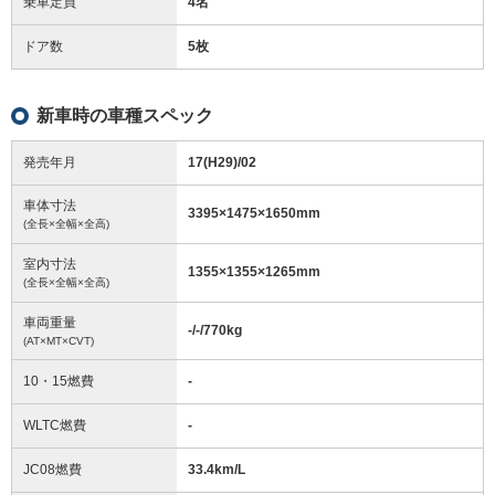
乗車定員
4名
ドア数
5枚
新車時の車種スペック
発売年月
17(H29)/02
車体寸法
3395
×
1475
×
1650
mm
(全長×全幅×全高)
室内寸法
1355
×
1355
×
1265
mm
(全長×全幅×全高)
車両重量
-/-/770
kg
(AT×MT×CVT)
10・15燃費
-
WLTC燃費
-
JC08燃費
33.4km/L