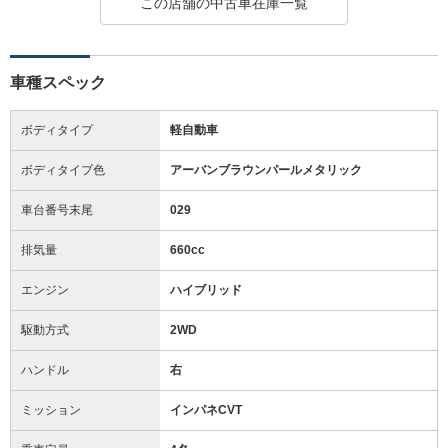
この店舗の中古車在庫一覧
車種スペック
ボディタイプ
軽自動車
ボディタイプ色
アーバンブラウンパールメタリック
車台番号末尾
029
排気量
660cc
エンジン
ハイブリッド
駆動方式
2WD
ハンドル
右
ミッション
インパネCVT