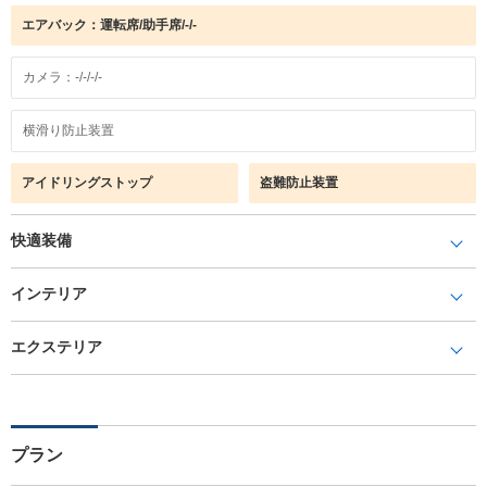
エアバック：運転席/助手席/-/-
カメラ：-/-/-/-
横滑り防止装置
アイドリングストップ
盗難防止装置
快適装備
インテリア
エクステリア
プラン