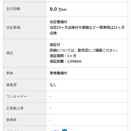
9.0
走行距離
万km
法定整備付
法定整備
法定24ヶ月点検付※貨物など一部車両は12ヶ月
点検
保証付
詳細については、販売店にご確認ください。
保証
保証期間：1ヶ月
保証距離：1,000km
車検
車検整備付
修復歴
なし
ワンオーナー
-
正規輸入車
-
禁煙車
-