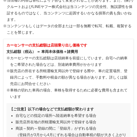
※当情報の内容は各社により予告なく変更されることがあります。また、(株)リ
クルートおよびLINEヤフー株式会社は当コンテンツの完全性、無誤謬性を保
証するものではなく、当コンテンツに起因するいかなる損害の責も負いかね
ます。
※コンテンツもしくはデータの全部または一部を無断で転写、転載、複製する
ことを禁じます。
カーセンサーの支払総額は店頭乗り出し価格です
支払総額（税込） ＝ 車両本体価格＋諸費用
※カーセンサーの支払総額は店頭納車を前提にしています。自宅への納車
をご希望された場合などは、別途納車費用がかかります
※販売店の所在する所轄運輸支局以外で登録する際や、車の定置場所、登
録月によって、手数料や税金の額が異なる場合があります。詳しくは販
売店にお問合せください
※車検の切れた車両の場合、車検を取得するために必要な費用も含まれて
います
【ご注意】以下の場合などで支払総額が変わります
自宅などの指定の場所へ陸送納車を希望する場合
販売店所在地の所轄運輸支局以外で登録する場合
商談～契約～登録の間に「登録月」がずれる場合
（登録月が3月から4月にずれる場合は自動車税の額が大きく上がり