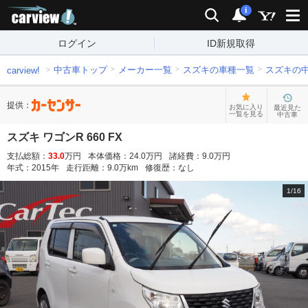
carview!
検索
通知
i
ログイン
ID新規取得
中古車トップ
メーカー一覧
スズキの車種一覧
スズキの
carview!
提供：
お気に入り
最近見た
一覧を見る
中古車
スズキ ワゴンR 660 FX
支払総額：
33.0
万円
本体価格：
24.0
万円
諸経費：
9.0
万円
年式：
2015
年
走行距離：
9.0
万km
修復歴：
なし
1
/
16