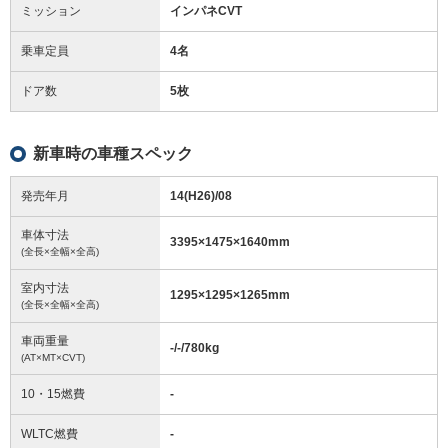
ミッション
インパネCVT
乗車定員
4名
ドア数
5枚
新車時の車種スペック
発売年月
14(H26)/08
車体寸法
3395
×
1475
×
1640
mm
(全長×全幅×全高)
室内寸法
1295
×
1295
×
1265
mm
(全長×全幅×全高)
車両重量
-/-/780
kg
(AT×MT×CVT)
10・15燃費
-
WLTC燃費
-