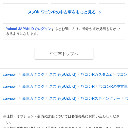
スズキ ワゴンRの中古車をもっと見る
Yahoo! JAPAN IDでログイン
するとお気に入りに登録や複数見積もりがで
きるようになります。
中古車トップへ
新車カタログ
スズキ(SUZUKI)
ワゴンRカスタムZ
ワゴン
carview!
新車カタログ
スズキ(SUZUKI)
ワゴンR
ワゴンRの中古車
carview!
新車カタログ
スズキ(SUZUKI)
ワゴンRスティングレー
carview!
※仕様・オプション・装備の詳細については各販売店にお問い合わせくださ
い。