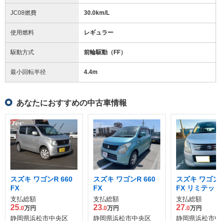
JC08燃費
30.0km/L
使用燃料
レギュラー
駆動方式
前輪駆動（FF）
最小回転半径
4.4
m
あなたにおすすめの中古車情報
スズキ ワゴンR 660
スズキ ワゴンR 660
スズキ ワゴンR
FX
FX
FX リミテッ
支払総額
支払総額
支払総額
25
23
27
.0
万円
.0
万円
.0
万円
静岡県浜松市中央区
静岡県浜松市中央区
静岡県浜松市中