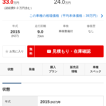
33
24
.0
.0
万円
万円
（諸経費9 .0 万円含む）
この車種の相場価格（平均本体価格：39万円）
年式
走行距離
車検
修復歴
2015
9.0
車検整備付
なし
(H27)
万km
無
見積もり・在庫確認
料
購入
販売店
車種
状態
装備
プラン
情報
スペック
状態
2015
年式
(H27)
年