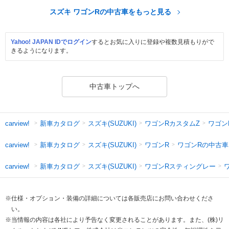
スズキ ワゴンRの中古車をもっと見る
Yahoo! JAPAN IDでログイン
するとお気に入りに登録や複数見積もりがで
きるようになります。
中古車トップへ
新車カタログ
スズキ(SUZUKI)
ワゴンRカスタムZ
ワゴン
carview!
新車カタログ
スズキ(SUZUKI)
ワゴンR
ワゴンRの中古車
carview!
新車カタログ
スズキ(SUZUKI)
ワゴンRスティングレー
carview!
※仕様・オプション・装備の詳細については各販売店にお問い合わせくださ
い。
※当情報の内容は各社により予告なく変更されることがあります。また、(株)リ