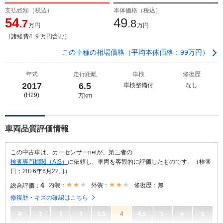
支払総額（税込）
本体価格（税込）
54
49
.7
.8
万円
万円
（諸経費4 .9 万円含む）
この車種の相場価格（平均本体価格：99万円）
年式
走行距離
車検
修復歴
2017
6.5
車検整備付
なし
(H29)
万km
車両品質評価情報
この中古車は、カーセンサーnetが、第三者の
検査専門機関（AIS）
に依頼し、車両を客観的に評価したものです。（検査
日：2026年6月22日）
4
内装：
外装：
修復歴：無
総合評価：
修復歴・キズの確認はこちら
R
1
2
3
3.5
4
4.5
5
6
S