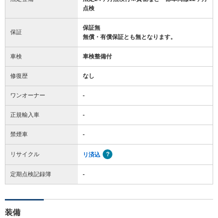
点検
保証無
保証
無償・有償保証とも無となります。
車検
車検整備付
修復歴
なし
ワンオーナー
-
正規輸入車
-
禁煙車
-
リサイクル
リ済込
定期点検記録簿
-
装備