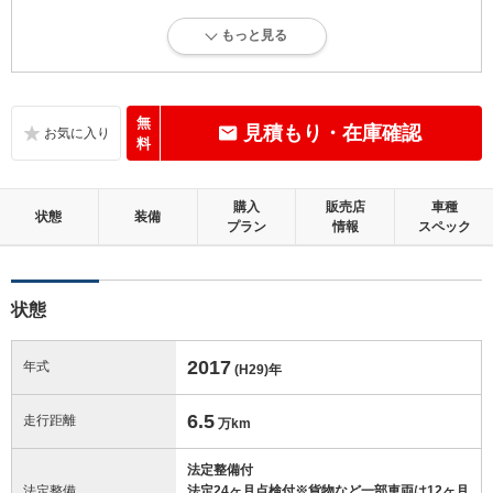
4
総合評価：
もっと見る
内外装に目立たない多少のキズ、ヘコミが認められる状態です。
内装：
標準的に使用されていて、多少のコゲ、スレ、キズがあります。
無
見積もり・在庫確認
料
外装：
多少のキズ、ヘコミなどがあります。
購入
販売店
車種
状態
装備
プラン
情報
スペック
修復歴：無
この中古車の「車両品質評価書」を見る
状態
2017
年式
(H29)
年
6.5
走行距離
万km
法定整備付
法定整備
法定24ヶ月点検付※貨物など一部車両は12ヶ月