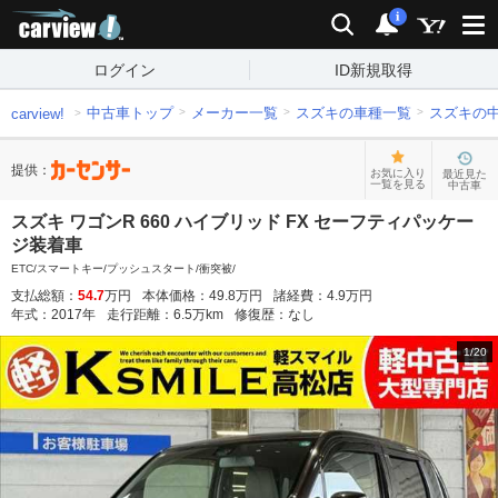
carview!
検索
通知
i
ログイン
ID新規取得
中古車トップ
メーカー一覧
スズキの車種一覧
スズキの
carview!
提供：
お気に入り
最近見た
一覧を見る
中古車
スズキ ワゴンR 660 ハイブリッド FX セーフティパッケー
ジ装着車
ETC/スマートキー/プッシュスタート/衝突被/
支払総額：
54.7
万円
本体価格：
49.8
万円
諸経費：
4.9
万円
年式：
2017
年
走行距離：
6.5
万km
修復歴：
なし
1
/
20