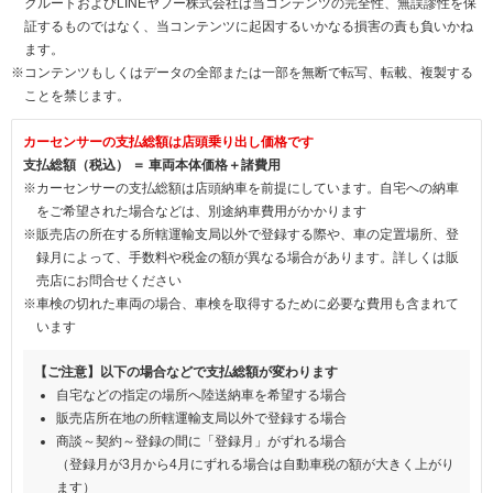
クルートおよびLINEヤフー株式会社は当コンテンツの完全性、無誤謬性を保
証するものではなく、当コンテンツに起因するいかなる損害の責も負いかね
ます。
※コンテンツもしくはデータの全部または一部を無断で転写、転載、複製する
ことを禁じます。
カーセンサーの支払総額は店頭乗り出し価格です
支払総額（税込） ＝ 車両本体価格＋諸費用
※カーセンサーの支払総額は店頭納車を前提にしています。自宅への納車
をご希望された場合などは、別途納車費用がかかります
※販売店の所在する所轄運輸支局以外で登録する際や、車の定置場所、登
録月によって、手数料や税金の額が異なる場合があります。詳しくは販
売店にお問合せください
※車検の切れた車両の場合、車検を取得するために必要な費用も含まれて
います
【ご注意】以下の場合などで支払総額が変わります
自宅などの指定の場所へ陸送納車を希望する場合
販売店所在地の所轄運輸支局以外で登録する場合
商談～契約～登録の間に「登録月」がずれる場合
（登録月が3月から4月にずれる場合は自動車税の額が大きく上がり
ます）