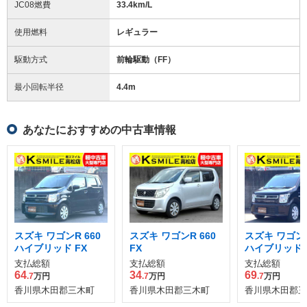
JC08燃費
33.4km/L
使用燃料
レギュラー
駆動方式
前輪駆動（FF）
最小回転半径
4.4
m
あなたにおすすめの中古車情報
スズキ ワゴンR 660
スズキ ワゴンR 660
スズキ ワゴンR
ハイブリッド FX
FX
ハイブリッド F
ーフティパッ
支払総額
支払総額
支払総額
装着車
64
34
69
.7
万円
.7
万円
.7
万円
香川県木田郡三木町
香川県木田郡三木町
香川県木田郡三