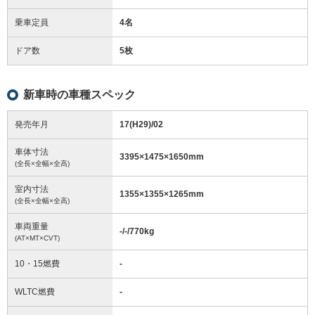
乗車定員
4名
ドア数
5枚
新車時の車種スペック
発売年月
17(H29)/02
車体寸法
3395
×
1475
×
1650
mm
(全長×全幅×全高)
室内寸法
1355
×
1355
×
1265
mm
(全長×全幅×全高)
車両重量
-/-/770
kg
(AT×MT×CVT)
10・15燃費
-
WLTC燃費
-