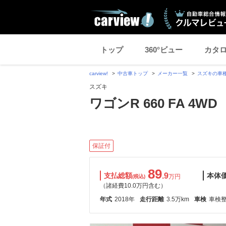
トップ
360°ビュー
カタ
carview!
中古車トップ
メーカー一覧
スズキの車
スズキ
ワゴンR 660 FA 4WD
保証付
89
支払総額
.9
本体
万円
(税込)
（諸経費10.0万円含む）
年式
2018年
走行距離
3.5万km
車検
車検