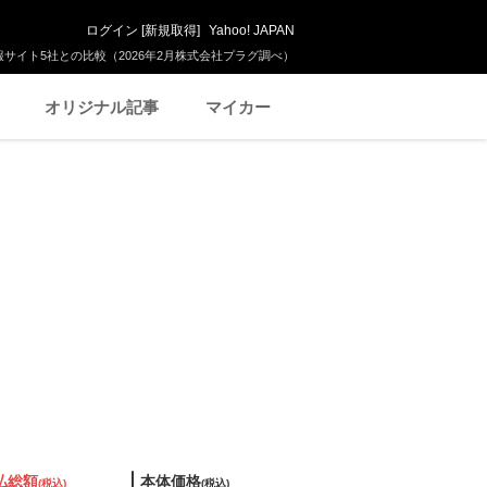
ログイン
[
新規取得
]
Yahoo! JAPAN
サイト5社との比較（2026年2月株式会社プラグ調べ）
オリジナル記事
マイカー
払総額
本体価格
(税込)
(税込)