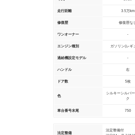
走行距離
3.5万km
修復歴
修復歴な
ワンオーナー
-
エンジン種別
ガソリン(レギ
過給機設定モデル
-
ハンドル
右
ドア数
5枚
シルキーシルバー
色
ク
車台番号末尾
750
法定整備付
法定整備