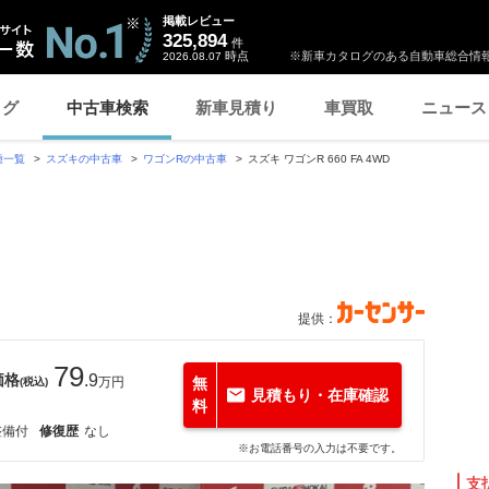
掲載レビュー
325,894
件
時点
※新車カタログのある自動車総合情報
2026.08.07
ログ
中古車検索
新車見積り
車買取
ニュース
種一覧
スズキの中古車
ワゴンRの中古車
スズキ ワゴンR 660 FA 4WD
提供：
79
価格
.9
万円
無
(税込)
見積もり・在庫確認
料
整備付
修復歴
なし
※お電話番号の入力は不要です。
支