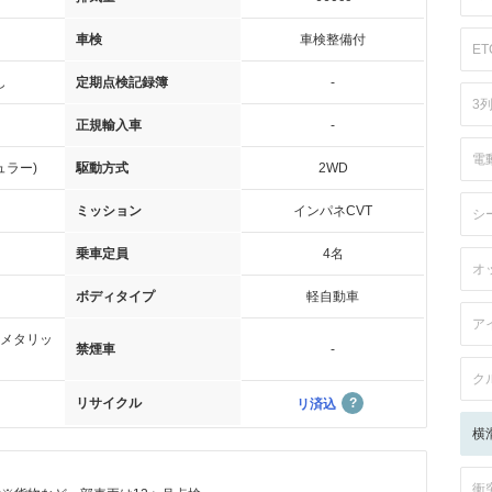
車検
車検整備付
ET
し
定期点検記録簿
-
3
正規輸入車
-
電
ュラー)
駆動方式
2WD
ミッション
インパネCVT
シ
乗車定員
4名
オ
ボディタイプ
軽自動車
ア
メタリッ
禁煙車
-
ク
リサイクル
リ済込
横
衝