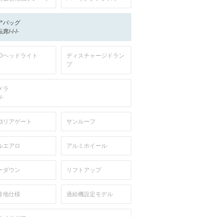
アバッグ
席/-/-/-
EDヘッドライト
ディスチャージドラン
プ
メラ
/-
動リアゲート
サンルーフ
ルエアロ
アルミホイール
ーダウン
リフトアップ
冷地仕様
過給機設定モデル