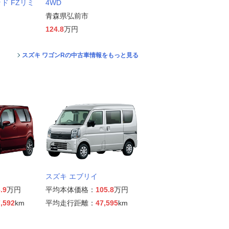
ド FZリミ
4WD
青森県弘前市
124.8
万円
スズキ ワゴンRの中古車情報をもっと見る
スズキ エブリイ
.9
万円
平均本体価格：
105.8
万円
,592
km
平均走行距離：
47,595
km