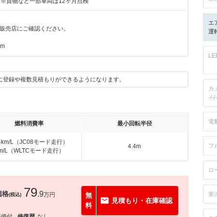
付※貨物など一部車両は12ヶ月点検
エ
販売店にご確認ください。
運転
km
L
に登録や複数見積もりができるようになります。
カ
-/-/-
電
燃料消費率
最小回転半径
.4km/L（JC08モード走行）
フ
4.4m
km/L（WLTCモード走行）
ロ
79
価格
.9
寒
万円
無
(税込)
見積もり・在庫確認
料
整備付
修復歴
なし