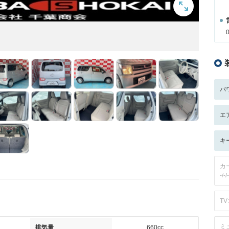
パ
エ
キ
カ
-/-/-
TV:
ミ
排気量
660cc