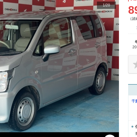
1
/
20
8
（諸
2
千