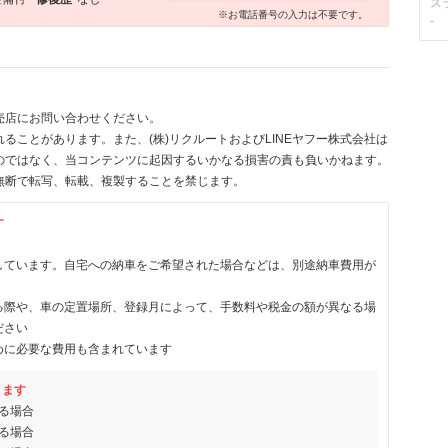
ス
※お電話番号の入力は不要です。
-
売店にお問い合わせください。
ることがあります。また、(株)リクルートおよびLINEヤフー株式会社は
のではなく、当コンテンツに起因するいかなる損害の責も負いかねます。
無断で転写、転載、複製することを禁じます。
す
しています。自宅への納車をご希望された場合などは、別途納車費用が
る際や、車の定置場所、登録月によって、手数料や税金の額が異なる場
ださい
めに必要な費用も含まれています
ります
る場合
る場合