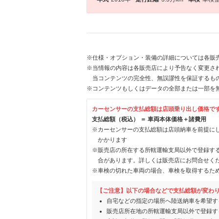
※仕様・オプション・装備の詳細については各販
※当情報の内容は各販売店により予告なく変更され
当コンテンツの完全性、無誤謬性を保証するも
※コンテンツもしくはデータの全部または一部を
カーセンサーの支払総額は店頭乗り出し価格で
支払総額（税込） ＝ 車両本体価格＋諸費用
※カーセンサーの支払総額は店頭納車を前提に
かかります
※販売店の所在する所轄運輸支局以外で登録す
合があります。詳しくは販売店にお問合せく
※車検の切れた車両の場合、車検を取得するた
【ご注意】以下の場合などで支払総額が変わ
自宅などの指定の場所へ陸送納車を希望す
販売店所在地の所轄運輸支局以外で登録す