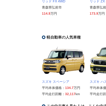
リッド FX 4WD
リッド ZX
青森県弘前市
青森県弘
114.9
万円
173.9
万円
軽自動車の人気車種
スズキ スペーシア
スズキ ハ
平均本体価格：
134.7
万円
平均本体
平均走行距離：
32,117
km
平均走行