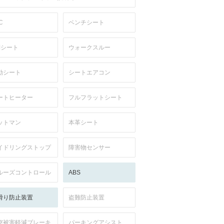
C
ベンチシート
列シート
ウォークスルー
動シート
シートエアコン
ートヒーター
フルフラットシート
ットマン
本革シート
イドリングストップ
障害物センサー
ルーズコントロール
ABS
滑り防止装置
盗難防止装置
突被害軽減ブレーキ
パーキングアシスト