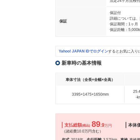
法定24ヶ月点検
保証付
詳細については、
保証
保証期間：1ヶ月
保証距離：5,000
Yahoo! JAPAN IDでログイン
するとお気に入り
新車時の基本情報
車体寸法（全長×全幅×全高）
25
3395×1475×1650mm
-
89
支払総額
.9
本体
万円
(税込)
（諸経費10.0万円含む）
年式
2018年
走行距離
3.5万km
車検
車検