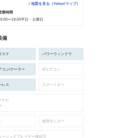
地図を見る（Yahoo!マップ）
営業時間
09:00〜19:00平日・土曜日
装備
ワステ
パワーウィンドウ
アコン/クーラー
Wエアコン
ーレス
スマートキー
ーナビ
/-
-
後席モニター
ュージックプレイヤー接続可