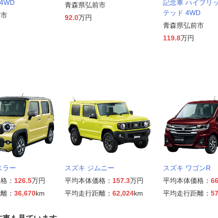
 4WD
記念車 ハイブリッ
青森県弘前市
テッド 4WD
前市
92.0
万円
青森県弘前市
119.8
万円
スラー
スズキ ジムニー
スズキ ワゴンR
価格：
126.5
万円
平均本体価格：
157.3
万円
平均本体価格：
66
距離：
36,670
km
平均走行距離：
62,024
km
平均走行距離：
57