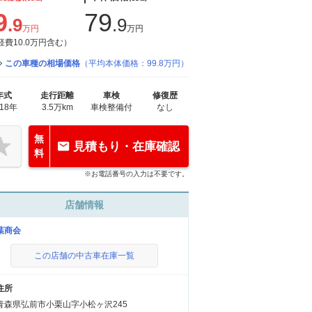
9
79
.9
.9
万円
万円
経費10.0万円含む）
この車種の相場価格
（平均本体価格：99.8万円）
年式
走行距離
車検
修復歴
018年
3.5万km
車検整備付
なし
無
見積もり・在庫確認
料
※お電話番号の入力は不要です。
店舗情報
葉商会
この店舗の中古車在庫一覧
住所
青森県弘前市小栗山字小松ヶ沢245