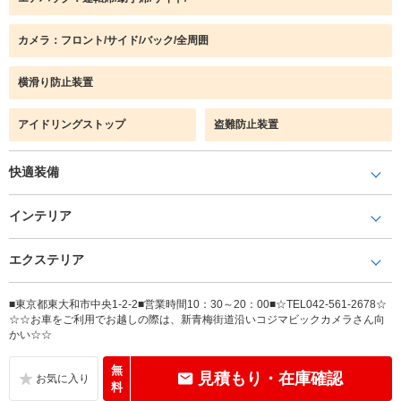
カメラ：フロント/サイド/バック/全周囲
横滑り防止装置
アイドリングストップ
盗難防止装置
快適装備
インテリア
エクステリア
■東京都東大和市中央1-2-2■営業時間10：30～20：00■☆TEL042-561-2678☆
☆☆お車をご利用でお越しの際は、新青梅街道沿いコジマビックカメラさん向
かい☆☆
無
見積もり・在庫確認
料