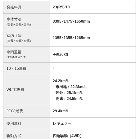
発売年月
23(R5)/10
車体寸法
3395
×
1475
×
1650
mm
(全長×全幅×全高)
室内寸法
1355
×
1355
×
1265
mm
(全長×全幅×全高)
車両重量
-/-/820
kg
(AT×MT×CVT)
10・15燃費
-
24.2km/L
└市街地：22.3km/L
WLTC燃費
└郊外：25.1km/L
└高速：24.5km/L
JC08燃費
29.4km/L
使用燃料
レギュラー
駆動方式
四輪駆動（4WD）