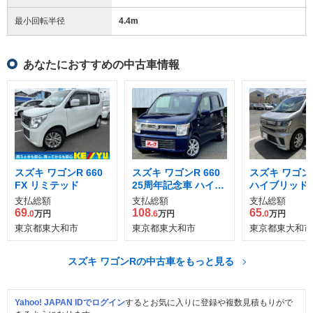
最小回転半径
4.4
m
あなたにおすすめの中古車情報
スズキ ワゴンR 660
スズキ ワゴンR 660
スズキ ワゴンR
FX リミテッド
25周年記念車 ハイブ
ハイブリッド F
リッド FXリミテッド
ーフティパッ
支払総額
支払総額
支払総額
装着車 4WD
69
108
65
.0
万円
.6
万円
.0
万円
東京都東大和市
東京都東大和市
東京都東大和市
スズキ ワゴンRの中古車をもっと見る
Yahoo! JAPAN IDでログイン
するとお気に入りに登録や複数見積もりがで