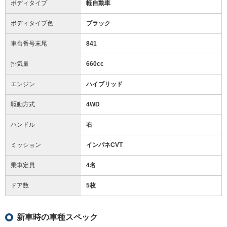
ボディタイプ
軽自動車
ボディタイプ色
ブラック
車台番号末尾
841
排気量
660cc
エンジン
ハイブリッド
駆動方式
4WD
ハンドル
右
ミッション
インパネCVT
乗車定員
4名
ドア数
5枚
新車時の車種スペック