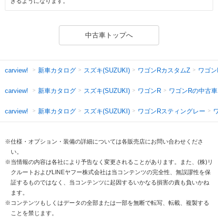
きるようになります。
中古車トップへ
新車カタログ
スズキ(SUZUKI)
ワゴンRカスタムZ
ワゴン
carview!
新車カタログ
スズキ(SUZUKI)
ワゴンR
ワゴンRの中古車
carview!
新車カタログ
スズキ(SUZUKI)
ワゴンRスティングレー
carview!
※仕様・オプション・装備の詳細については各販売店にお問い合わせくださ
い。
※当情報の内容は各社により予告なく変更されることがあります。また、(株)リ
クルートおよびLINEヤフー株式会社は当コンテンツの完全性、無誤謬性を保
証するものではなく、当コンテンツに起因するいかなる損害の責も負いかね
ます。
※コンテンツもしくはデータの全部または一部を無断で転写、転載、複製する
ことを禁じます。