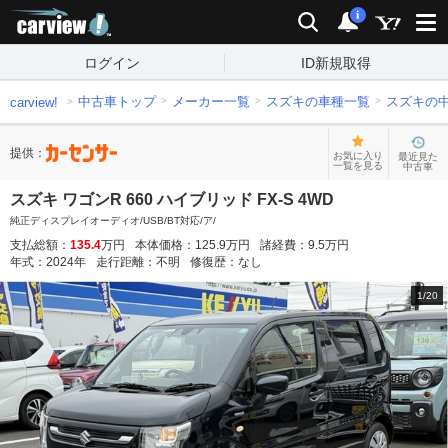
carview!
検索
通知
i
ログイン
ID新規取得
中古車トップ
メーカー一覧
スズキの車種一覧
スズキの
carview!
提供：
お気に入り
最近見た
一覧を見る
中古車
スズキ ワゴンR 660 ハイブリッド FX-S 4WD
純正ディスプレイオーディオ/USB/BT対応/ア/
支払総額：
135.4
万円
本体価格：
125.9
万円
諸経費：
9.5
万円
年式：
2024
年
走行距離：
不明
修復歴：
なし
1
/
20