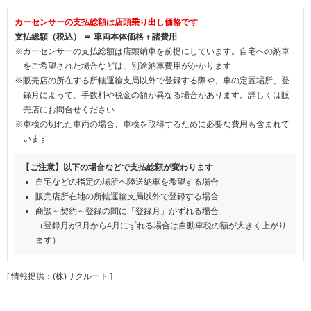
カーセンサーの支払総額は店頭乗り出し価格です
支払総額（税込） ＝ 車両本体価格＋諸費用
※カーセンサーの支払総額は店頭納車を前提にしています。自宅への納車
をご希望された場合などは、別途納車費用がかかります
※販売店の所在する所轄運輸支局以外で登録する際や、車の定置場所、登
録月によって、手数料や税金の額が異なる場合があります。詳しくは販
売店にお問合せください
※車検の切れた車両の場合、車検を取得するために必要な費用も含まれて
います
【ご注意】以下の場合などで支払総額が変わります
自宅などの指定の場所へ陸送納車を希望する場合
販売店所在地の所轄運輸支局以外で登録する場合
商談～契約～登録の間に「登録月」がずれる場合
（登録月が3月から4月にずれる場合は自動車税の額が大きく上がり
ます）
[ 情報提供：(株)リクルート ]