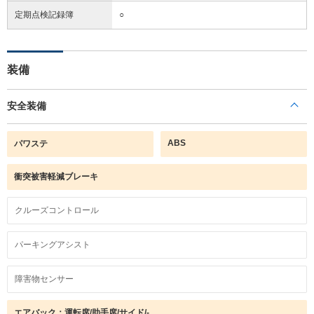
定期点検記録簿
○
装備
安全装備
ABS
パワステ
衝突被害軽減ブレーキ
クルーズコントロール
パーキングアシスト
障害物センサー
エアバック：運転席/助手席/サイド/-