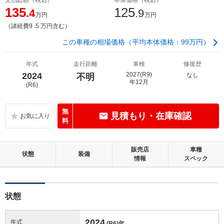
135
125
.4
.9
万円
万円
（諸経費9 .5 万円含む）
この車種の相場価格（平均本体価格：99万円）
年式
走行距離
車検
修復歴
2024
2027(R9)
なし
不明
年12月
(R6)
無
見積もり・在庫確認
料
販売店
車種
状態
装備
情報
スペック
状態
2024
年式
(R6)
年