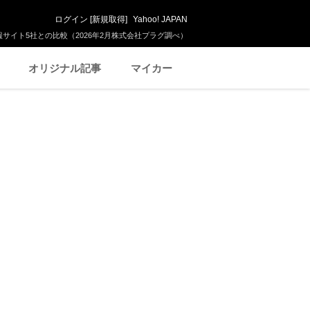
ログイン
[
新規取得
]
Yahoo! JAPAN
サイト5社との比較（2026年2月株式会社プラグ調べ）
オリジナル記事
マイカー