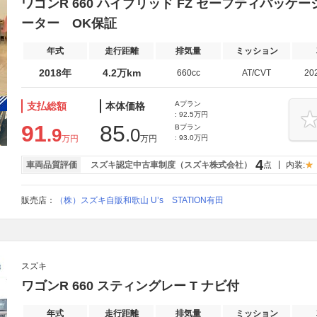
ワゴンR 660 ハイブリッド FZ セーフティパッケ
ーター OK保証
年式
走行距離
排気量
ミッション
2018年
4.2万km
660cc
AT/CVT
20
Aプラン
支払総額
本体価格
: 92.5万円
91
85
Bプラン
.9
.0
万円
万円
: 93.0万円
4
車両品質評価
スズキ認定中古車制度（スズキ株式会社）
点
内装:
販売店：
（株）スズキ自販和歌山 U’s STATION有田
スズキ
ワゴンR 660 スティングレー T ナビ付
年式
走行距離
排気量
ミッション