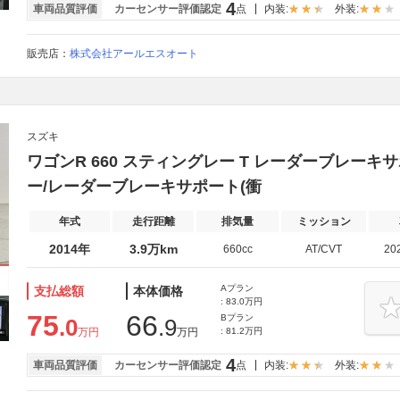
4
車両品質評価
カーセンサー評価認定
点
内装:
外装:
販売店：
株式会社アールエスオート
スズキ
ワゴンR 660 スティングレー T レーダーブレーキ
ー/レーダーブレーキサポート(衝
年式
走行距離
排気量
ミッション
2014年
3.9万km
660cc
AT/CVT
20
Aプラン
支払総額
本体価格
: 83.0万円
75
66
Bプラン
.0
.9
万円
万円
: 81.2万円
4
車両品質評価
カーセンサー評価認定
点
内装:
外装: