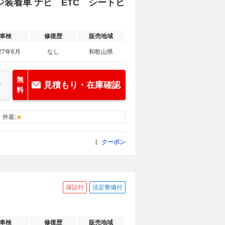
ージ装着車 ナビ ETC シートヒ
車検
修復歴
販売地域
27年6月
なし
和歌山県
無
見積もり・在庫確認
料
外装:
クーポン
保証付
法定整備付
車検
修復歴
販売地域