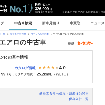
掲載レビュー
326,009
件
時点
※新車カタログのある自動車総合情報
2026.08.09
ログ
中古車検索
新車見積り
車買取
ニュース
種一覧
スズキの中古車
ワゴンRの中古車
ワゴンR フルエアロの中古車
ルエアロの中古車
提供：
ンR の基本情報
4.0
カタログ情報
99.7
25.2
km/L（WLTC）
：
万円
カタログ燃費：
検索条件の保存・新着通知設定
保存条件一覧