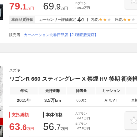
79
69
Bプラン
.1
.9
万円
万円
: 85.3万円
4
車両品質評価
カーセンサー評価認定
点
内装:
外装:
販売店：
カーネーション北春日部店【JU適正販売店】
スズキ
ワゴンR 660 スティングレー X 禁煙 HV 後期 衝
年式
走行距離
排気量
ミッション
2015年
3.5万km
660cc
AT/CVT
車
Aプラン
支払総額
本体価格
: 64.1万円
63
56
Bプラン
.6
.7
万円
万円
: 67.8万円