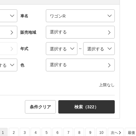
車名
選択する
販売地域
～
年式
選択する
色
上限なし
条件クリア
検索（
322
）
1
2
3
4
5
6
7
8
9
10
次へ
最後