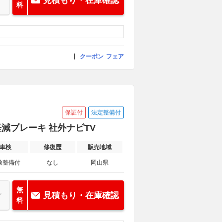
見積もり・在庫確認
料
クーポン
フェア
保証付
法定整備付
突軽減ブレーキ 社外ナビTV
車検
修復歴
販売地域
検整備付
なし
岡山県
無
見積もり・在庫確認
料