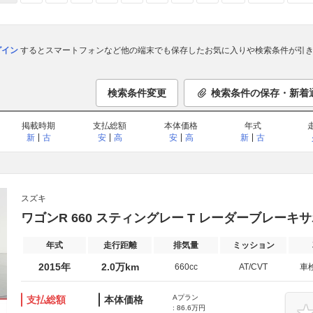
ログイン
するとスマートフォンなど他の端末でも保存したお気に入りや検索条件が引き
検索条件変更
検索条件の保存・新着
掲載時期
支払総額
本体価格
年式
新
古
安
高
安
高
新
古
スズキ
ワゴンR 660 スティングレー T レーダーブレーキ
年式
走行距離
排気量
ミッション
2015年
2.0万km
660cc
AT/CVT
車
Aプラン
支払総額
本体価格
: 86.6万円