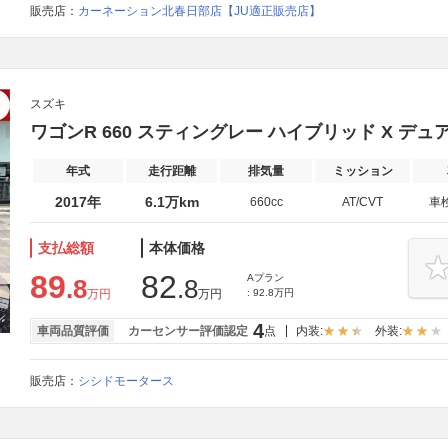
販売店：
カーネーション北春日部店【JU適正販売店】
スズキ
ワゴンR 660 スティングレー ハイブリッド X 
年式
走行距離
排気量
ミッション
2017年
6.1万km
660cc
AT/CVT
車
支払総額
本体価格
89
82
Aプラン
.8
.8
万円
万円
: 92.8万円
4
車両品質評価
カーセンサー評価認定
点
内装:
外装:
販売店：
シシドモータース