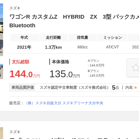
スズキ
ワゴンR カスタムZ HYBRID ZX 3型 バッ
Bluetooth
年式
走行距離
排気量
ミッション
2021年
1.3万km
660cc
AT/CVT
20
Aプラン
支払総額
本体価格
: 144.6万円
144
135
Bプラン
.0
.0
万円
万円
: 145.0万円
5
車両品質評価
スズキ認定中古車制度（スズキ株式会社）
点
内装:
販売店：
（株）スズキ自販大分 スズキアリーナ大分中央
スズキ