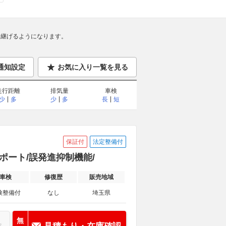
継げるようになります。
通知設定
お気に入り一覧を見る
走行距離
排気量
車検
少
多
少
多
長
短
保証付
法定整備付
サポート/誤発進抑制機能/
車検
修復歴
販売地域
検整備付
なし
埼玉県
無