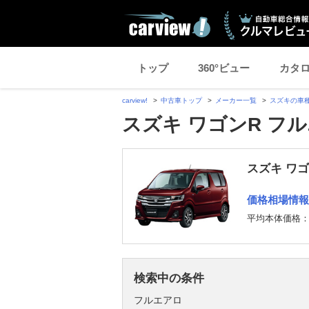
トップ
360°ビュー
カタ
carview!
中古車トップ
メーカー一覧
スズキの車
スズキ ワゴンR フ
スズキ ワゴ
価格相場情報
平均本体価格
検索中の条件
フルエアロ