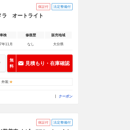
保証付
法定整備付
クカメラ オートライト
車検
修復歴
販売地域
27年11月
なし
大分県
無
見積もり・在庫確認
料
外装:
クーポン
保証付
法定整備付