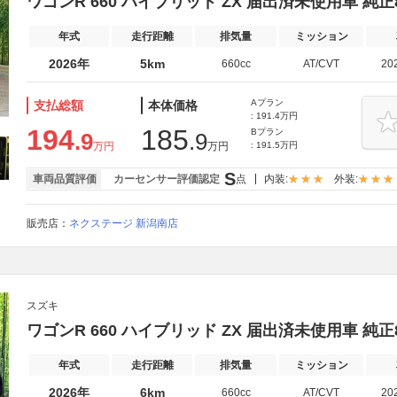
ワゴンR 660 ハイブリッド ZX 届出済未使用車 純
年式
走行距離
排気量
ミッション
2026年
5km
660cc
AT/CVT
20
Aプラン
支払総額
本体価格
: 191.4万円
194
185
Bプラン
.9
.9
万円
万円
: 191.5万円
S
車両品質評価
カーセンサー評価認定
点
内装:
外装:
販売店：
ネクステージ 新潟南店
スズキ
ワゴンR 660 ハイブリッド ZX 届出済未使用車 純
年式
走行距離
排気量
ミッション
2026年
6km
660cc
AT/CVT
20