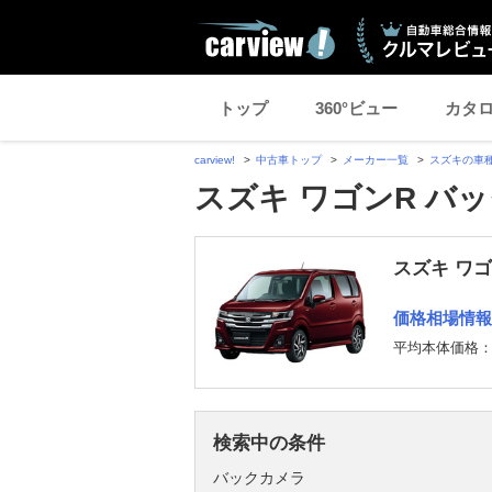
トップ
360°ビュー
カタ
carview!
中古車トップ
メーカー一覧
スズキの車
スズキ ワゴンR バ
スズキ ワゴ
価格相場情報
平均本体価格
検索中の条件
バックカメラ