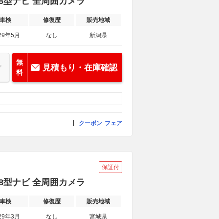
正8型ナビ 全周囲カメラ
車検
修復歴
販売地域
29年5月
なし
新潟県
無
見積もり・在庫確認
料
クーポン
フェア
保証付
正8型ナビ 全周囲カメラ
車検
修復歴
販売地域
29年3月
なし
宮城県