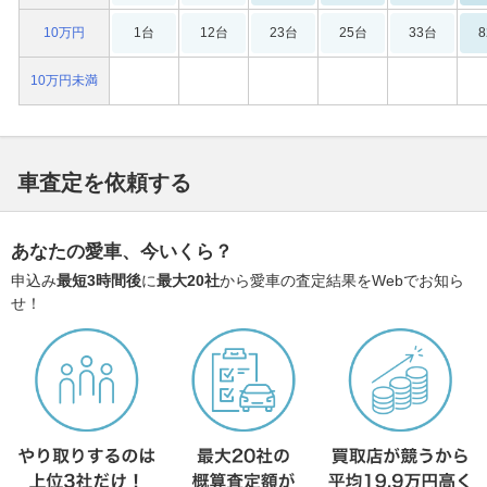
10万円
1台
12台
23台
25台
33台
10万円未満
車査定を依頼する
あなたの愛車、今いくら？
申込み
最短3時間後
に
最大20社
から愛車の査定結果をWebでお知ら
せ！