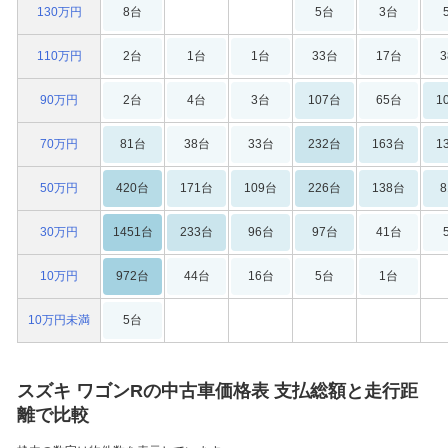
130万円
8台
5台
3台
110万円
2台
1台
1台
33台
17台
90万円
2台
4台
3台
107台
65台
1
70万円
81台
38台
33台
232台
163台
1
50万円
420台
171台
109台
226台
138台
30万円
1451台
233台
96台
97台
41台
10万円
972台
44台
16台
5台
1台
10万円未満
5台
スズキ ワゴンRの中古車価格表 支払総額と走行距
離で比較