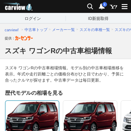
carview!
2014年以
2万km以
検索
通知
支払総額
支払総額
2015年
2万km
2016年
3万km
2017年
4万km
2018年
5万km
2
6
前
下
i
ログイン
ID新規取得
中古車トップ
メーカー一覧
スズキの車種一覧
スズキの
carview!
提供：
スズキ ワゴンRの中古車相場情報
スズキ ワゴンRの中古車相場情報。モデル別の中古車相場推移を
表示。年式や走行距離ごとの価格分布がひと目でわかり、予算に
合ったクルマが探せます。中古車データは毎日更新。
歴代モデルの相場を見る