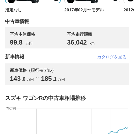
指定なし
2017年02月〜モデル
201
中古車情報
平均本体価格
平均走行距離
99
.8
36,042
万円
km
新車情報
カタログを見る
新車価格（現行モデル）
143
185
～
.0
.1
万円
万円
スズキ ワゴンRの中古車相場推移