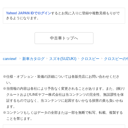
Yahoo! JAPAN IDでログイン
するとお気に入りに登録や複数見積もりがで
きるようになります。
中古車トップへ
新車カタログ
スズキ(SUZUKI)
クロスビー
クロスビーの
carview!
※仕様・オプション・装備の詳細については各販売店にお問い合わせくださ
い。
※当情報の内容は各社により予告なく変更されることがあります。また、(株)リ
クルートおよびLINEヤフー株式会社は当コンテンツの完全性、無誤謬性を保
証するものではなく、当コンテンツに起因するいかなる損害の責も負いかね
ます。
※コンテンツもしくはデータの全部または一部を無断で転写、転載、複製する
ことを禁じます。