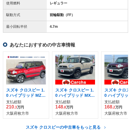
使用燃料
レギュラー
駆動方式
前輪駆動（FF）
最小回転半径
4.7
m
あなたにおすすめの中古車情報
スズキ クロスビー 1.
スズキ クロスビー 1.
スズキ クロスビ
0 ハイブリッド MZ
0 ハイブリッド MX
0 ハイブリッド
ブラウンアクセント
スズキ セーフティ サ
支払総額
支払総額
支払総額
パッケージ装着車
ポートパッケージ装
210
148
168
.3
万円
.8
万円
.2
万円
着車
大阪府枚方市
大阪府枚方市
大阪府枚方市
スズキ クロスビーの中古車をもっと見る