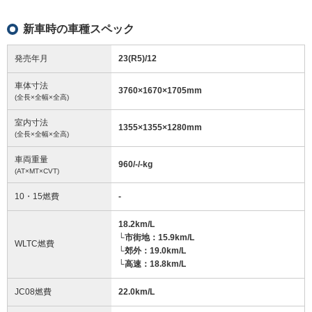
新車時の車種スペック
発売年月
23(R5)/12
車体寸法
3760
×
1670
×
1705
mm
(全長×全幅×全高)
室内寸法
1355
×
1355
×
1280
mm
(全長×全幅×全高)
車両重量
960/-/-
kg
(AT×MT×CVT)
10・15燃費
-
18.2km/L
└市街地：15.9km/L
WLTC燃費
└郊外：19.0km/L
└高速：18.8km/L
JC08燃費
22.0km/L