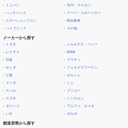
ミニバン
SUV・クロカン
ハッチバック
クーペ・スポーツカー
ステーションワゴン
軽自動車
ハイブリッド
その他
メーカーから探す
トヨタ
メルセデス・ベンツ
レクサス
BMW
日産
アウディ
ホンダ
フォルクスワーゲン
三菱
ポルシェ
マツダ
ミニ
スバル
プジョー
スズキ
シトロエン
ダイハツ
アルファ ロメオ
いすゞ
ボルボ
都道府県から探す