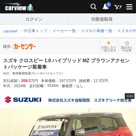
carview!
検索
通知
i
ログイン
ID新規取得
中古車トップ
メーカー一覧
スズキの車種一覧
スズキの
carview!
提供：
お気に入り
最近見た
一覧を見る
中古車
スズキ クロスビー 1.0 ハイブリッド MZ ブラウンアクセン
トパッケージ装着車
ACC 衝突被害軽減ブレーキ/パドルシフト/
支払総額：
209.3
万円
本体価格：
197.0
万円
諸経費：
12.3
万円
552
km
年式：
2024
年
走行距離：
修復歴：
なし
1
/
24