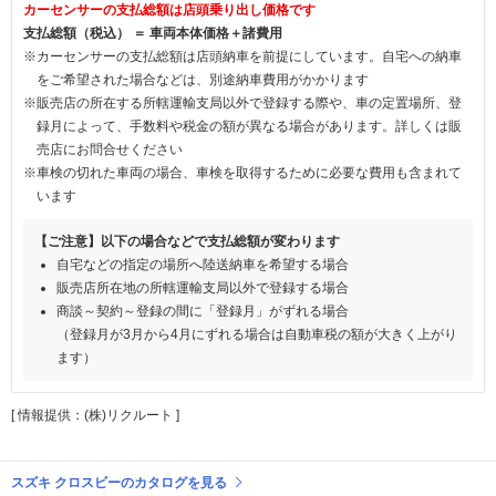
カーセンサーの支払総額は店頭乗り出し価格です
支払総額（税込） ＝ 車両本体価格＋諸費用
※カーセンサーの支払総額は店頭納車を前提にしています。自宅への納車
をご希望された場合などは、別途納車費用がかかります
※販売店の所在する所轄運輸支局以外で登録する際や、車の定置場所、登
録月によって、手数料や税金の額が異なる場合があります。詳しくは販
売店にお問合せください
※車検の切れた車両の場合、車検を取得するために必要な費用も含まれて
います
【ご注意】以下の場合などで支払総額が変わります
自宅などの指定の場所へ陸送納車を希望する場合
販売店所在地の所轄運輸支局以外で登録する場合
商談～契約～登録の間に「登録月」がずれる場合
（登録月が3月から4月にずれる場合は自動車税の額が大きく上がり
ます）
[ 情報提供：(株)リクルート ]
スズキ クロスビーのカタログを見る