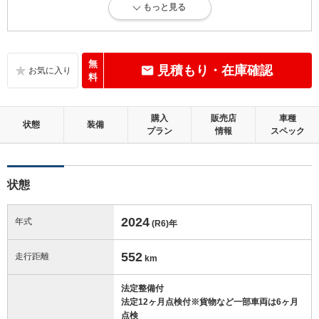
もっと見る
目立たない傷・凹み等が少しありますが、概ね良好な状態。走行5万km
未満
内装：
無
見積もり・在庫確認
補修の必要な目立つ損傷、悪臭等がないこと
料
外装：
購入
販売店
車種
補修の必要な目立つ損傷がないこと
状態
装備
プラン
情報
スペック
修復歴：無
状態
この中古車の「車両品質評価書」を見る
2024
年式
(R6)
年
552
走行距離
km
法定整備付
法定12ヶ月点検付※貨物など一部車両は6ヶ月
点検