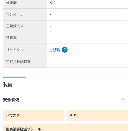
修復歴
なし
ワンオーナー
-
正規輸入車
-
禁煙車
-
リサイクル
リ済込
定期点検記録簿
-
装備
安全装備
ABS
パワステ
衝突被害軽減ブレーキ