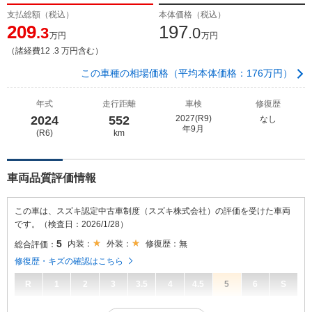
支払総額（税込）
本体価格（税込）
209
197
.3
.0
万円
万円
（諸経費12 .3 万円含む）
この車種の相場価格（平均本体価格：176万円）
年式
走行距離
車検
修復歴
2024
552
2027(R9)
なし
年9月
(R6)
km
車両品質評価情報
この車は、スズキ認定中古車制度（スズキ株式会社）の評価を受けた車両
です。（検査日：2026/1/28）
5
内装：
外装：
修復歴：無
総合評価：
修復歴・キズの確認はこちら
R
1
2
3
3.5
4
4.5
5
6
S
5
総合評価：