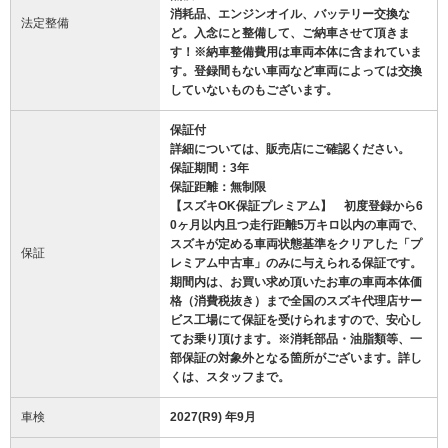
消耗品、エンジンオイル、バッテリー交換な
法定整備
ど。入念にと整備して、ご納車させて頂きま
す！※納車整備費用は車両本体に含まれていま
す。登録間もない車両など車両によっては交換
していないものもございます。
保証付
詳細については、販売店にご確認ください。
保証期間：3年
保証距離：無制限
【スズキOK保証プレミアム】 初度登録から6
0ヶ月以内且つ走行距離5万キロ以内の車両で、
スズキが定める車両状態基準をクリアした「プ
保証
レミアム中古車」のみに与えられる保証です。
期間内は、お買い求め頂いたお車の車両本体価
格（消費税抜き）まで全国のスズキ代理店サー
ビス工場にて保証を受けられますので、安心し
てお乗り頂けます。※消耗部品・油脂類等、一
部保証の対象外となる箇所がございます。詳し
くは、スタッフまで。
車検
2027(R9) 年9月