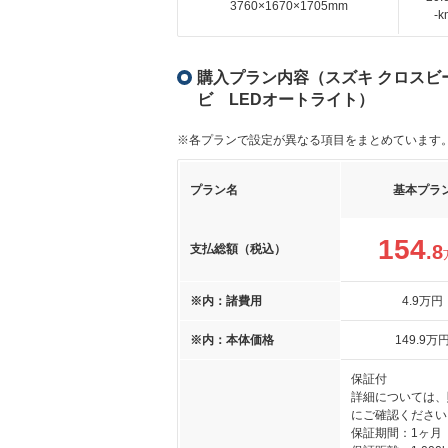
3760×1670×1705mm
-
購入プラン内容（スズキ クロスビー 
ビ LEDオートライト）
※各プランで設定が異なる項目をまとめています
プラン名
基本プラ
154
.8
支払総額（税込）
※内：諸費用
4
.9
万円
※内：本体価格
149
.9
万
保証付
詳細については、
にご確認ください
保証期間：1ヶ月