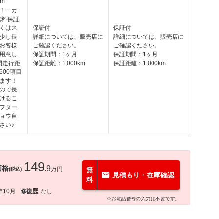
km
！一カ
無料保証
くはス
保証付
保証付
少し長
詳細については、販売店に
詳細については、販売店に
お客様
ご確認ください。
ご確認ください。
用意し
保証期間：1ヶ月
保証期間：1ヶ月
間走行距
保証距離：1,000km
保証距離：1,000km
600項目
ます！
ので長
けるこ
フター
ョウ自
さい♪
149
価格
.9
万円
無
(税込)
見積もり・在庫確認
料
年10月
修復歴
なし
※お電話番号の入力は不要です。