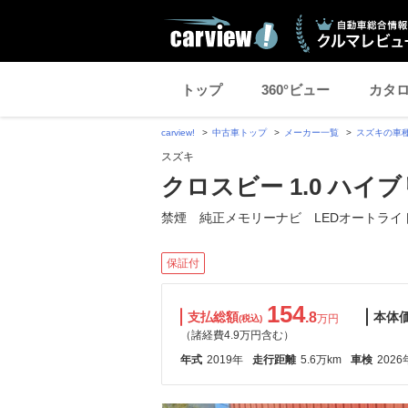
トップ
360°ビュー
カタ
carview!
中古車トップ
メーカー一覧
スズキの車
スズキ
クロスビー 1.0 ハイブ
禁煙 純正メモリーナビ LEDオートライ
保証付
154
支払総額
.8
本体
万円
(税込)
（諸経費4.9万円含む）
年式
2019年
走行距離
5.6万km
車検
2026