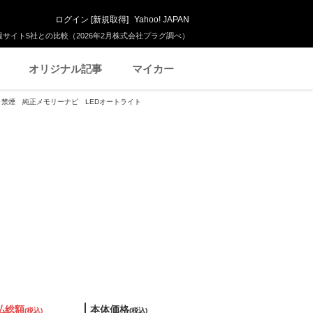
ログイン
[
新規取得
]
Yahoo! JAPAN
サイト5社との比較（2026年2月株式会社プラグ調べ）
オリジナル記事
マイカー
4WD 禁煙 純正メモリーナビ LEDオートライト
払総額
本体価格
(税込)
(税込)