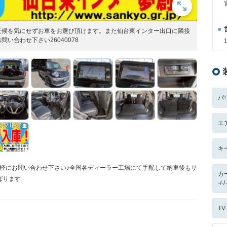
天候を気にせずお車をお選び頂けます。また仙台東インター出口に隣接
い合わせ下さい26040078
パ
エ
キ
でお気軽にお問い合わせ下さい♪全国各ディーラー工場にて手配して納車後もサ
カ
ばります
-/
T