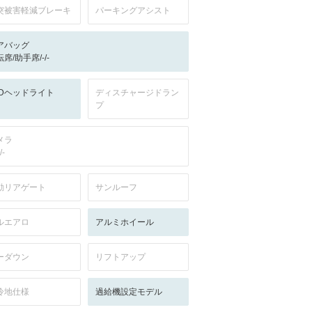
突被害軽減ブレーキ
パーキングアシスト
アバッグ
席/助手席/-/-
EDヘッドライト
ディスチャージドラン
プ
メラ
/-
動リアゲート
サンルーフ
ルエアロ
アルミホイール
ーダウン
リフトアップ
冷地仕様
過給機設定モデル