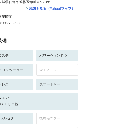
宮城県仙台市若林区卸町東5-7-68
地図を見る（Yahoo!マップ）
営業時間
10:00〜18:30
装備
ワステ
パワーウィンドウ
アコン/クーラー
Wエアコン
ーレス
スマートキー
ーナビ
-/-/メモリー他
V:フルセグ
後席モニター