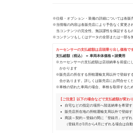
※仕様・オプション・装備の詳細については各販
※当情報の内容は各販売店により予告なく変更され
当コンテンツの完全性、無誤謬性を保証するも
※コンテンツもしくはデータの全部または一部を
カーセンサーの支払総額は店頭乗り出し価格で
支払総額（税込） ＝ 車両本体価格＋諸費用
※カーセンサーの支払総額は店頭納車を前提に
かかります
※販売店の所在する所轄運輸支局以外で登録す
合があります。詳しくは販売店にお問合せく
※車検の切れた車両の場合、車検を取得するた
【ご注意】以下の場合などで支払総額が変わ
自宅などの指定の場所へ陸送納車を希望す
販売店所在地の所轄運輸支局以外で登録す
商談～契約～登録の間に「登録月」がずれ
（登録月が3月から4月にずれる場合は自