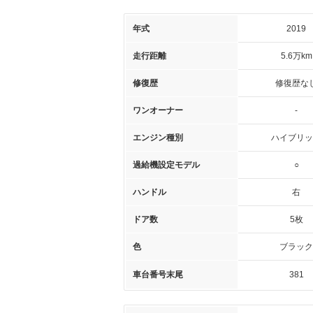
年式
2019
走行距離
5.6万km
修復歴
修復歴な
ワンオーナー
-
エンジン種別
ハイブリッ
過給機設定モデル
○
ハンドル
右
ドア数
5枚
色
ブラック
車台番号末尾
381