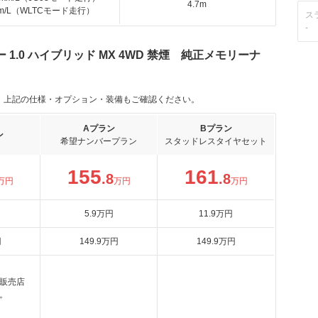
4.7m
km/L（WLTCモード走行）
ス
-
1.0 ハイブリッド MX 4WD 禁煙 純正メモリーナ
。上記の仕様・オプション・装備もご確認ください。
Aプラン
Bプラン
ン
希望ナンバープラン
スタッドレスタイヤセット
155
161
.8
.8
万円
万円
万円
5
.9
万円
11
.9
万円
円
149
.9
万円
149
.9
万円
販売店
。