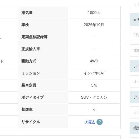
ミ
排気量
1000cc
ET
車検
2026年10月
3
し
定期点検記録簿
-
正規輸入車
-
電
ド
駆動方式
4WD
シ
ミッション
インパネ6AT
オ
乗車定員
5名
ア
ボディタイプ
SUV・クロカン
禁煙車
○
ク
リサイクル
リ済込
横