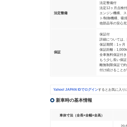
法定整備付
法定12ヶ月点検
法定整備
エンジン機構、ス
ト/制御機構、吸
他部品等の安心充
保証付
詳細については、
保証期間：1ヶ月
保証距離：1,000
保証
全車無料保証付き
もう少し長い保証
離無制限保証で約
付け続けることが
Yahoo! JAPAN IDでログイン
するとお気に入り
新車時の基本情報
車体寸法（全長×全幅×全高）
20