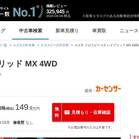
掲載レビュー
325,945
件
時点
※新車カタログのある自動車総合情報
2026.08.08
ログ
中古車検索
新車見積り
車買取
ニュース
種一覧
スズキの中古車
クロスビーの中古車
スズキ クロスビー 1.0 ハイブリッド MX 
リッド MX 4WD
ト
提供：
149
価格
.9
万円
無
(税込)
見積もり・在庫確認
料
年10月
修復歴
なし
※お電話番号の入力は不要です。
支