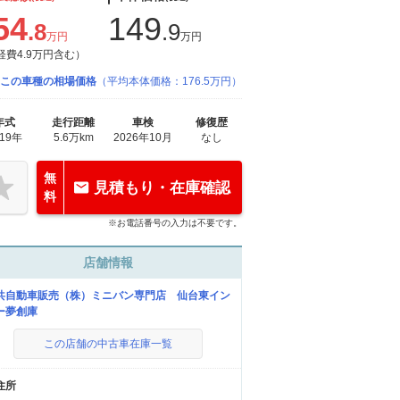
54
149
.8
.9
万円
万円
経費4.9万円含む）
この車種の相場価格
（平均本体価格：176.5万円）
年式
走行距離
車検
修復歴
019年
5.6万km
2026年10月
なし
無
見積もり・在庫確認
料
※お電話番号の入力は不要です。
店舗情報
共自動車販売（株）ミニバン専門店 仙台東イン
ー夢創庫
この店舗の中古車在庫一覧
住所