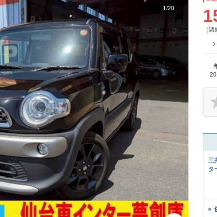
1
/
20
1
（諸
2
三
タ