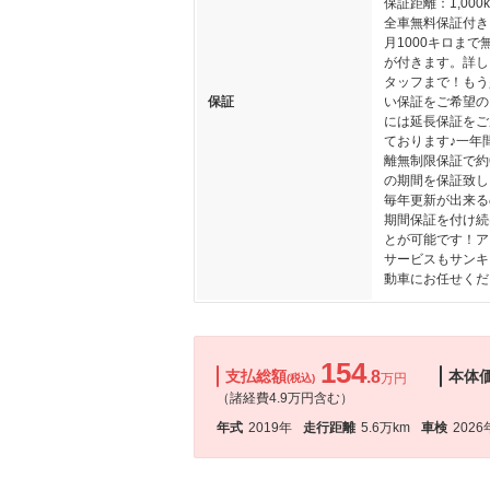
保証距離：1,000
全車無料保証付き
月1000キロまで
が付きます。詳し
タッフまで！もう
保証
い保証をご希望の
には延長保証をご
ております♪一年
離無制限保証で約
の期間を保証致し
毎年更新が出来る
期間保証を付け続
とが可能です！ア
サービスもサンキ
動車にお任せくだ
154
支払総額
.8
本体
万円
(税込)
（諸経費4.9万円含む）
年式
2019年
走行距離
5.6万km
車検
2026