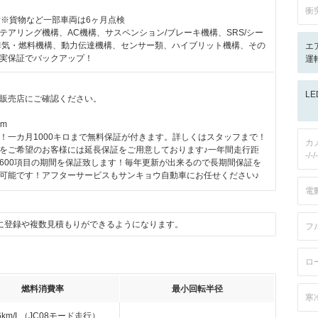
衝
付※貨物など一部車両は6ヶ月点検
テアリング機構、AC機構、サスペンション/ブレーキ機構、SRS/シー
排気・燃料機構、動力伝達機構、センサー類、ハイブリット機構、その
エ
実保証でバックアップ！
運転
L
販売店にご確認ください。
km
！一カ月1000キロまで無料保証が付きます。詳しくはスタッフまで！
カ
をご希望のお客様には延長保証をご用意しております♪一年間走行距
-/-/-
600項目の期間を保証致します！毎年更新が出来るので長期間保証を
可能です！アフターサービスもサンキョウ自動車にお任せください♪
電
に登録や複数見積もりができるようになります。
フ
ロ
燃料消費率
最小回転半径
寒
.6km/L（JC08モード走行）