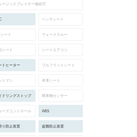
ュージックプレイヤー接続可
C
ベンチシート
列シート
ウォークスルー
動シート
シートエアコン
ートヒーター
フルフラットシート
ットマン
本革シート
イドリングストップ
障害物センサー
ルーズコントロール
ABS
滑り防止装置
盗難防止装置