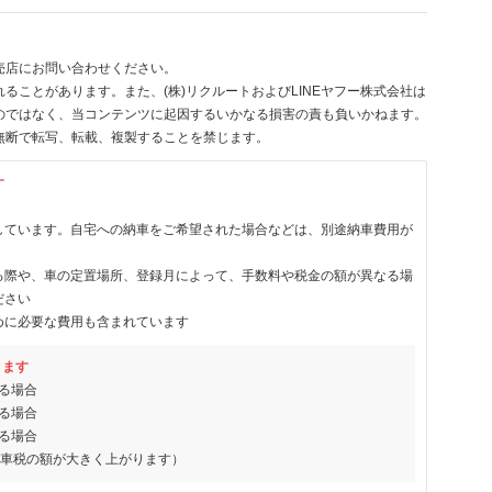
売店にお問い合わせください。
ることがあります。また、(株)リクルートおよびLINEヤフー株式会社は
のではなく、当コンテンツに起因するいかなる損害の責も負いかねます。
無断で転写、転載、複製することを禁じます。
す
しています。自宅への納車をご希望された場合などは、別途納車費用が
る際や、車の定置場所、登録月によって、手数料や税金の額が異なる場
ださい
めに必要な費用も含まれています
ります
る場合
る場合
る場合
動車税の額が大きく上がります）