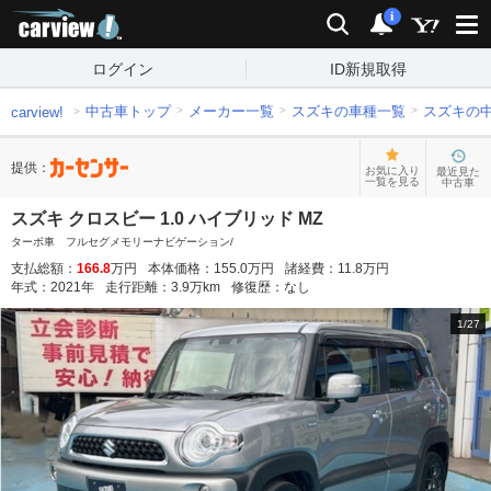
carview!
検索
通知
i
ログイン
ID新規取得
中古車トップ
メーカー一覧
スズキの車種一覧
スズキの
carview!
提供：
お気に入り
最近見た
一覧を見る
中古車
スズキ クロスビー 1.0 ハイブリッド MZ
ターボ車 フルセグメモリーナビゲーション/
支払総額：
166.8
万円
本体価格：
155.0
万円
諸経費：
11.8
万円
年式：
2021
年
走行距離：
3.9
万km
修復歴：
なし
1
/
27