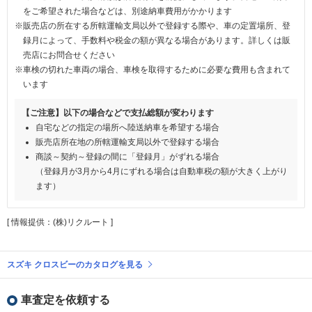
をご希望された場合などは、別途納車費用がかかります
※販売店の所在する所轄運輸支局以外で登録する際や、車の定置場所、登
録月によって、手数料や税金の額が異なる場合があります。詳しくは販
売店にお問合せください
※車検の切れた車両の場合、車検を取得するために必要な費用も含まれて
います
【ご注意】以下の場合などで支払総額が変わります
自宅などの指定の場所へ陸送納車を希望する場合
販売店所在地の所轄運輸支局以外で登録する場合
商談～契約～登録の間に「登録月」がずれる場合
（登録月が3月から4月にずれる場合は自動車税の額が大きく上がり
ます）
[ 情報提供：(株)リクルート ]
スズキ クロスビーのカタログを見る
車査定を依頼する