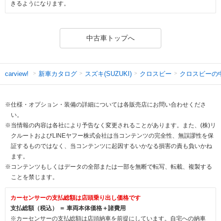
きるようになります。
中古車トップへ
新車カタログ
スズキ(SUZUKI)
クロスビー
クロスビーの
carview!
※仕様・オプション・装備の詳細については各販売店にお問い合わせくださ
い。
※当情報の内容は各社により予告なく変更されることがあります。また、(株)リ
クルートおよびLINEヤフー株式会社は当コンテンツの完全性、無誤謬性を保
証するものではなく、当コンテンツに起因するいかなる損害の責も負いかね
ます。
※コンテンツもしくはデータの全部または一部を無断で転写、転載、複製する
ことを禁じます。
カーセンサーの支払総額は店頭乗り出し価格です
支払総額（税込） ＝ 車両本体価格＋諸費用
※カーセンサーの支払総額は店頭納車を前提にしています。自宅への納車