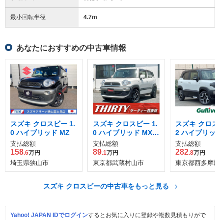
最小回転半径
4.7
m
あなたにおすすめの中古車情報
スズキ クロスビー 1.
スズキ クロスビー 1.
スズキ クロスビ
0 ハイブリッド MZ
0 ハイブリッド MX
2 ハイブリッド
スズキ セーフティ サ
支払総額
支払総額
支払総額
ポートパッケージ装
158
89
282
.6
万円
.1
万円
.8
万円
着車
埼玉県狭山市
東京都武蔵村山市
東京都西多摩郡
スズキ クロスビーの中古車をもっと見る
Yahoo! JAPAN IDでログイン
するとお気に入りに登録や複数見積もりがで