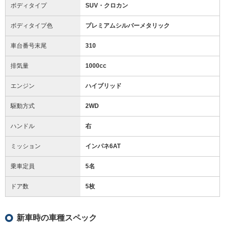
ボディタイプ
SUV・クロカン
ボディタイプ色
プレミアムシルバーメタリック
車台番号末尾
310
排気量
1000cc
エンジン
ハイブリッド
駆動方式
2WD
ハンドル
右
ミッション
インパネ6AT
乗車定員
5名
ドア数
5枚
新車時の車種スペック