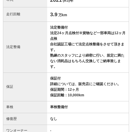
(R3)
年
3.9
走行距離
万km
法定整備付
法定24ヶ月点検付※貨物など一部車両は12ヶ月
点検
自社認証工場にて法定点検整備をさせて頂きま
法定整備
す。
熟練のスタッフにより綿密に行い、規定に満た
ない消耗品はもちろん交換してご納車致しま
す。
保証付
詳細については、販売店にご確認ください。
保証
保証期間：12ヶ月
保証距離：10,000km
車検
車検整備付
修復歴
なし
ワンオーナー
-