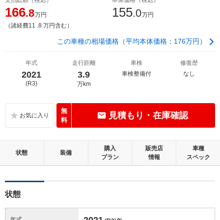
166
155
.8
.0
万円
万円
（諸経費11 .8 万円含む）
この車種の相場価格（平均本体価格：176万円）
年式
走行距離
車検
修復歴
2021
3.9
車検整備付
なし
(R3)
万km
無
見積もり・在庫確認
料
購入
販売店
車種
状態
装備
プラン
情報
スペック
状態
2021
年式