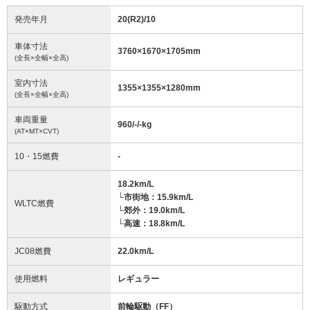
発売年月
20(R2)/10
車体寸法
3760
×
1670
×
1705
mm
(全長×全幅×全高)
室内寸法
1355
×
1355
×
1280
mm
(全長×全幅×全高)
車両重量
960/-/-
kg
(AT×MT×CVT)
10・15燃費
-
18.2km/L
└市街地：15.9km/L
WLTC燃費
└郊外：19.0km/L
└高速：18.8km/L
JC08燃費
22.0km/L
使用燃料
レギュラー
駆動方式
前輪駆動（FF）