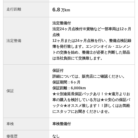
6.8
走行距離
万km
法定整備付
法定24ヶ月点検付※貨物など一部車両は12ヶ月
点検
法定整備
12ヶ月または24ヶ月点検を行い、整備点検記録
簿を発行致します。エンジンオイル・エレメン
トの交換を始め、整備士が必要と判断した部品
は当社負担にて交換致します。
保証付
詳細については、販売店にご確認ください。
保証期間：6ヶ月
保証距離：6,000km
保証
★☆別途延長保証パックあり！☆★遠方よりお
車の購入を検討している方は★☆安心の保証パ
ック☆★オススメ致します！！詳しくはお気軽
にスタッフにお聞きくださいませ。
車検
車検整備付
修復歴
なし