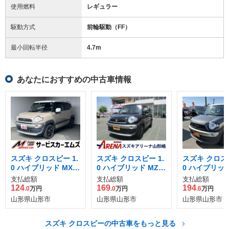
使用燃料
レギュラー
駆動方式
前輪駆動（FF）
最小回転半径
4.7
m
あなたにおすすめの中古車情報
スズキ クロスビー 1.
スズキ クロスビー 1.
スズキ クロスビ
0 ハイブリッド MX
0 ハイブリッド MZ 4
0 ハイブリッド
スズキ セーフティ サ
WD
WD
支払総額
支払総額
支払総額
ポートパッケージ装
124
169
194
.0
万円
.0
万円
.6
万円
着車 4WD
山形県山形市
山形県山形市
山形県山形市
スズキ クロスビーの中古車をもっと見る