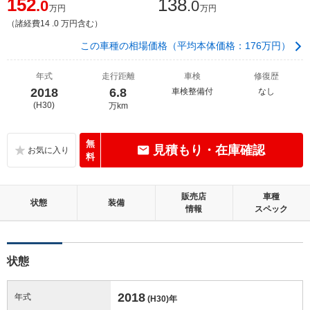
152
138
.0
.0
万円
万円
（諸経費14 .0 万円含む）
この車種の相場価格（平均本体価格：176万円）
年式
走行距離
車検
修復歴
2018
6.8
車検整備付
なし
(H30)
万km
無
見積もり・在庫確認
料
販売店
車種
状態
装備
情報
スペック
状態
2018
年式
(H30)
年