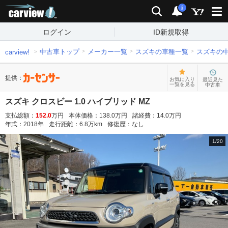
carview!
検索
通知
i
ログイン
ID新規取得
中古車トップ
メーカー一覧
スズキの車種一覧
スズキの
carview!
提供：
お気に入り
最近見た
一覧を見る
中古車
スズキ クロスビー 1.0 ハイブリッド MZ
支払総額：
152.0
万円
本体価格：
138.0
万円
諸経費：
14.0
万円
年式：
2018
年
走行距離：
6.8
万km
修復歴：
なし
1
/
20