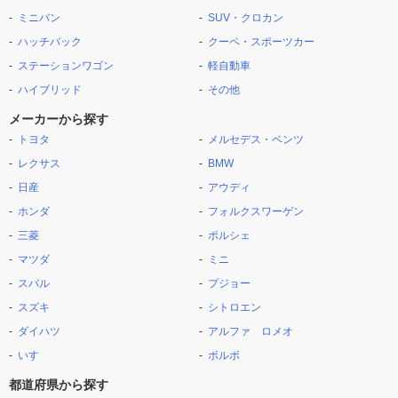
ミニバン
SUV・クロカン
ハッチバック
クーペ・スポーツカー
ステーションワゴン
軽自動車
ハイブリッド
その他
メーカーから探す
トヨタ
メルセデス・ベンツ
レクサス
BMW
日産
アウディ
ホンダ
フォルクスワーゲン
三菱
ポルシェ
マツダ
ミニ
スバル
プジョー
スズキ
シトロエン
ダイハツ
アルファ ロメオ
いすゞ
ボルボ
都道府県から探す