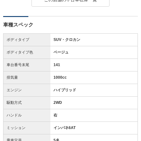
車種スペック
ボディタイプ
SUV・クロカン
ボディタイプ色
ベージュ
車台番号末尾
141
排気量
1000cc
エンジン
ハイブリッド
駆動方式
2WD
ハンドル
右
ミッション
インパネ6AT
乗車定員
5名