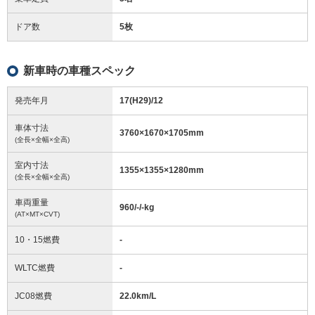
ドア数
5枚
新車時の車種スペック
発売年月
17(H29)/12
車体寸法
3760
×
1670
×
1705
mm
(全長×全幅×全高)
室内寸法
1355
×
1355
×
1280
mm
(全長×全幅×全高)
車両重量
960/-/-
kg
(AT×MT×CVT)
10・15燃費
-
WLTC燃費
-
JC08燃費
22.0km/L