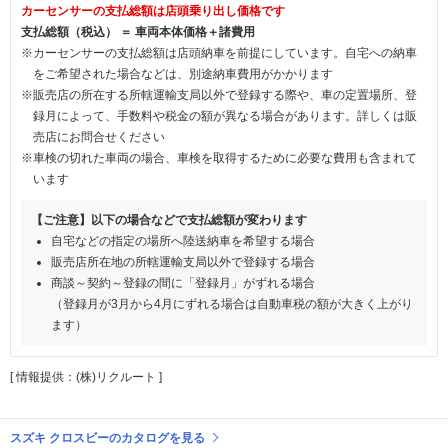
カーセンサーの支払総額は店頭乗り出し価格です
支払総額（税込） ＝ 車両本体価格＋諸費用
※カーセンサーの支払総額は店頭納車を前提にしています。自宅への納車
をご希望された場合などは、別途納車費用がかかります
※販売店の所在する所轄運輸支局以外で登録する際や、車の定置場所、登
録月によって、手数料や税金の額が異なる場合があります。詳しくは販
売店にお問合せください
※車検の切れた車両の場合、車検を取得するために必要な費用も含まれて
います
【ご注意】以下の場合などで支払総額が変わります
自宅などの指定の場所へ陸送納車を希望する場合
販売店所在地の所轄運輸支局以外で登録する場合
商談～契約～登録の間に「登録月」がずれる場合
（登録月が3月から4月にずれる場合は自動車税の額が大きく上がり
ます）
[ 情報提供：(株)リクルート ]
スズキ クロスビーのカタログを見る