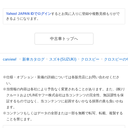
Yahoo! JAPAN IDでログイン
するとお気に入りに登録や複数見積もりがで
きるようになります。
中古車トップへ
新車カタログ
スズキ(SUZUKI)
クロスビー
クロスビーの
carview!
※仕様・オプション・装備の詳細については各販売店にお問い合わせくださ
い。
※当情報の内容は各社により予告なく変更されることがあります。また、(株)リ
クルートおよびLINEヤフー株式会社は当コンテンツの完全性、無誤謬性を保
証するものではなく、当コンテンツに起因するいかなる損害の責も負いかね
ます。
※コンテンツもしくはデータの全部または一部を無断で転写、転載、複製する
ことを禁じます。