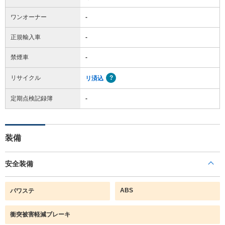
ワンオーナー
-
正規輸入車
-
禁煙車
-
リサイクル
リ済込
定期点検記録簿
-
装備
安全装備
ABS
パワステ
衝突被害軽減ブレーキ