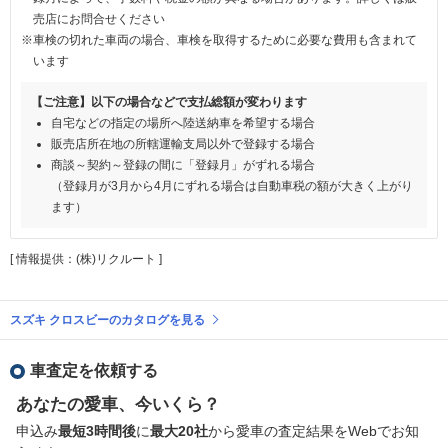
売店にお問合せください
※車検の切れた車両の場合、車検を取得するために必要な費用も含まれて
います
【ご注意】以下の場合などで支払総額が変わります
自宅などの指定の場所へ陸送納車を希望する場合
販売店所在地の所轄運輸支局以外で登録する場合
商談～契約～登録の間に「登録月」がずれる場合
（登録月が3月から4月にずれる場合は自動車税の額が大きく上がり
ます）
[ 情報提供：(株)リクルート ]
スズキ クロスビーのカタログを見る
車査定を依頼する
あなたの愛車、今いくら？
申込み
最短3時間後
に
最大20社
から愛車の査定結果をWebでお知