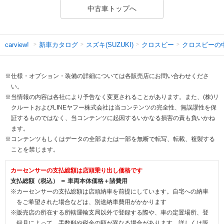
中古車トップへ
新車カタログ
スズキ(SUZUKI)
クロスビー
クロスビーの
carview!
※仕様・オプション・装備の詳細については各販売店にお問い合わせくださ
い。
※当情報の内容は各社により予告なく変更されることがあります。また、(株)リ
クルートおよびLINEヤフー株式会社は当コンテンツの完全性、無誤謬性を保
証するものではなく、当コンテンツに起因するいかなる損害の責も負いかね
ます。
※コンテンツもしくはデータの全部または一部を無断で転写、転載、複製する
ことを禁じます。
カーセンサーの支払総額は店頭乗り出し価格です
支払総額（税込） ＝ 車両本体価格＋諸費用
※カーセンサーの支払総額は店頭納車を前提にしています。自宅への納車
をご希望された場合などは、別途納車費用がかかります
※販売店の所在する所轄運輸支局以外で登録する際や、車の定置場所、登
録月によって、手数料や税金の額が異なる場合があります。詳しくは販