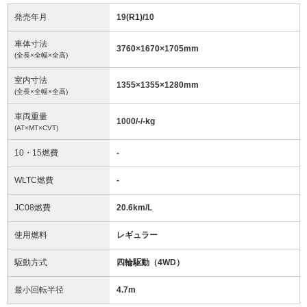
発売年月
19(R1)/10
車体寸法
3760
×
1670
×
1705
mm
(全長×全幅×全高)
室内寸法
1355
×
1355
×
1280
mm
(全長×全幅×全高)
車両重量
1000/-/-
kg
(AT×MT×CVT)
10・15燃費
-
WLTC燃費
-
JC08燃費
20.6km/L
使用燃料
レギュラー
駆動方式
四輪駆動（4WD）
最小回転半径
4.7
m