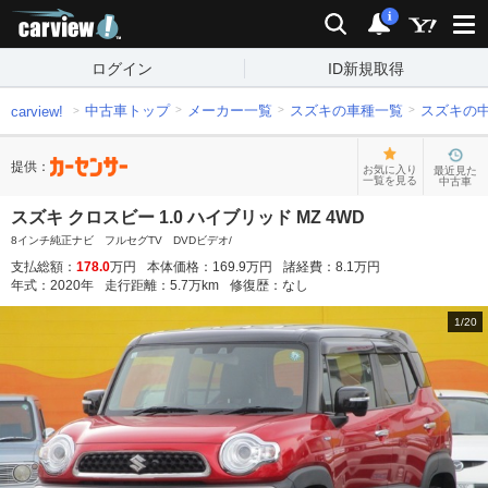
carview!
検索
通知
i
ログイン
ID新規取得
中古車トップ
メーカー一覧
スズキの車種一覧
スズキの
carview!
提供：
お気に入り
最近見た
一覧を見る
中古車
スズキ クロスビー 1.0 ハイブリッド MZ 4WD
8インチ純正ナビ フルセグTV DVDビデオ/
支払総額：
178.0
万円
本体価格：
169.9
万円
諸経費：
8.1
万円
年式：
2020
年
走行距離：
5.7
万km
修復歴：
なし
1
/
20