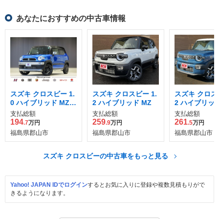
あなたにおすすめの中古車情報
スズキ クロスビー 1.
スズキ クロスビー 1.
スズキ クロスビ
0 ハイブリッド MZ 4
2 ハイブリッド MZ
2 ハイブリッド
WD
支払総額
支払総額
支払総額
194
259
261
.7
万円
.9
万円
.5
万円
福島県郡山市
福島県郡山市
福島県郡山市
スズキ クロスビーの中古車をもっと見る
Yahoo! JAPAN IDでログイン
するとお気に入りに登録や複数見積もりがで
きるようになります。