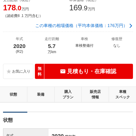
178
169
.0
.9
万円
万円
（諸経費8 .1 万円含む）
この車種の相場価格（平均本体価格：176万円）
年式
走行距離
車検
修復歴
2020
5.7
車検整備付
なし
(R2)
万km
無
見積もり・在庫確認
料
購入
販売店
車種
状態
装備
プラン
情報
スペック
状態
2020
年式