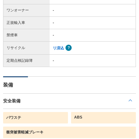
ワンオーナー
-
正規輸入車
-
禁煙車
-
リサイクル
リ済込
定期点検記録簿
-
装備
安全装備
ABS
パワステ
衝突被害軽減ブレーキ