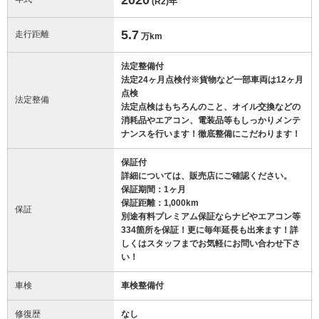
(R2)
年
5.7
走行距離
万km
法定整備付
法定24ヶ月点検付※貨物など一部車両は12ヶ月
点検
法定整備
法定点検はもちろんのこと、オイル交換などの
消耗品やエアコン、電装品等もしっかりメンテ
ナンスを行います！徹底整備にこだわります！
保証付
詳細については、販売店にご確認ください。
保証期間：1ヶ月
保証距離：1,000km
保証
別途有料プレミアム保証ならナビやエアコン等
334箇所を保証！更に毎年延長も出来ます！詳
しくはスタッフまでお気軽にお問い合わせ下さ
い！
車検
車検整備付
修復歴
なし