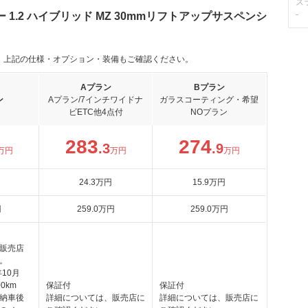
ス
-
1.2 ハイブリッド MZ 30mmリフトアップサスペンシ
。上記の仕様・オプション・装備もご確認ください。
Aプラン
Bプラン
ン
Aプラン/7インチワイドナ
ガラスコーティング・希望
ビETC他4点付
NOプラン
283
274
.3
.9
万円
万円
万円
24
.3
万円
15
.9
万円
円
259
.0
万円
259
.0
万円
販売店
。
10月
0km
保証付
保証付
納車後
詳細については、販売店に
詳細については、販売店に