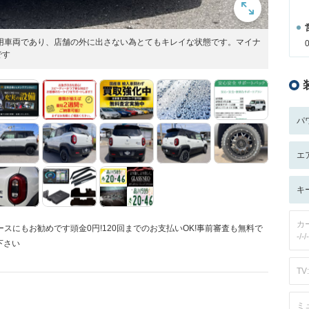
用車両であり、店舗の外に出さない為とてもキレイな状態です。マイナ
です
パ
エ
キ
カ
ースにもお勧めです頭金0円!120回までのお支払いOK!事前審査も無料で
-/-/-
下さい
TV:
ミ