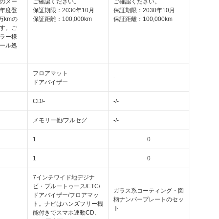
のメー
ご確認ください。
ご確認ください。
年度登
保証期限：2030年10月
保証期限：2030年10月
万kmの
保証距離：100,000km
保証距離：100,000km
す。ご
ラー様
ール処
フロアマット
-
ドアバイザー
CD/-
-/-
メモリー他/フルセグ
-/-
1
0
1
0
7インチワイド地デジナ
ビ・ブルートゥース/ETC/
ガラス系コーティング・図
ドアバイザー/フロアマッ
柄ナンバープレートのセッ
ト。ナビはハンズフリー機
ト
能付きでスマホ連動CD、