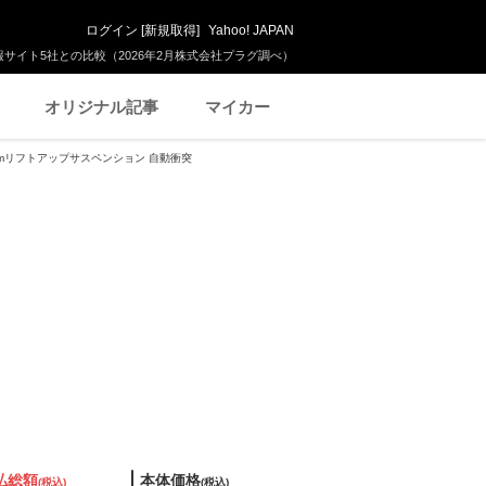
ログイン
[
新規取得
]
Yahoo! JAPAN
サイト5社との比較（2026年2月株式会社プラグ調べ）
オリジナル記事
マイカー
30mmリフトアップサスペンション 自動衝突
払総額
本体価格
(税込)
(税込)