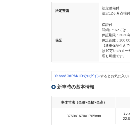
法定整備付
法定整備
法定12ヶ月点検
保証付
詳細については、
保証期限：2030年
保証
保証距離：100,00
【新車保証付きで
は10万kmのメ
理も可能です。
Yahoo! JAPAN IDでログイン
するとお気に入り
新車時の基本情報
車体寸法（全長×全幅×全高）
25
3760×1670×1705mm
22