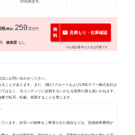
DVD再生可。
259
価格
.0
万円
無
(税込)
見積もり・在庫確認
料
0月
修復歴
なし
※お電話番号の入力は不要です。
売店にお問い合わせください。
ることがあります。また、(株)リクルートおよびLINEヤフー株式会社は
のではなく、当コンテンツに起因するいかなる損害の責も負いかねます。
無断で転写、転載、複製することを禁じます。
す
しています。自宅への納車をご希望された場合などは、別途納車費用が