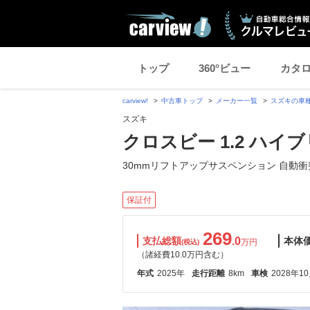
トップ
360°ビュー
カタ
carview!
中古車トップ
メーカー一覧
スズキの車
スズキ
クロスビー 1.2 ハイブ
30mmリフトアップサスペンション 自動衝
保証付
269
支払総額
.0
本体
万円
(税込)
（諸経費10.0万円含む）
年式
2025年
走行距離
8km
車検
2028年1