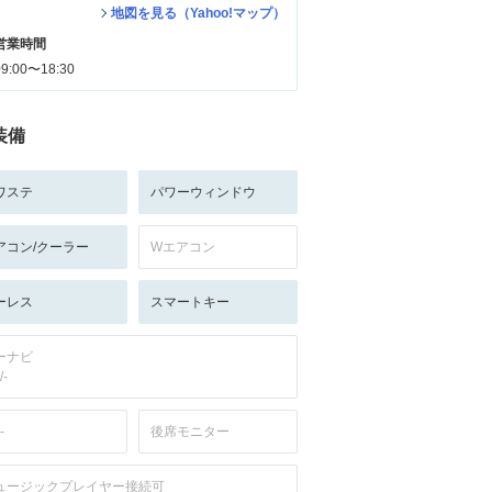
地図を見る（Yahoo!マップ）
営業時間
09:00〜18:30
装備
ワステ
パワーウィンドウ
アコン/クーラー
Wエアコン
ーレス
スマートキー
ーナビ
/-
-
後席モニター
ュージックプレイヤー接続可