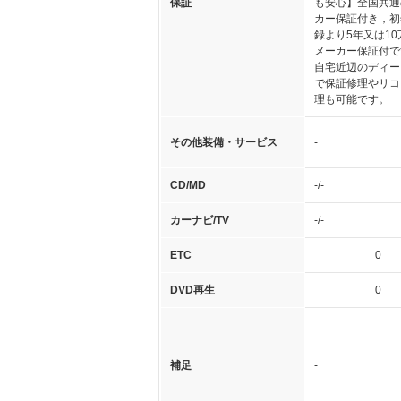
保証
も安心】全国共通
カー保証付き，初
録より5年又は10
メーカー保証付で
自宅近辺のディー
で保証修理やリコ
理も可能です。
その他装備・サービス
-
CD/MD
-/-
カーナビ/TV
-/-
ETC
0
DVD再生
0
補足
-