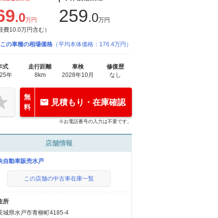
69
259
.0
.0
万円
万円
経費10.0万円含む）
この車種の相場価格
（平均本体価格：176.4万円）
年式
走行距離
車検
修復歴
025年
8km
2028年10月
なし
無
見積もり・在庫確認
料
※お電話番号の入力は不要です。
店舗情報
央自動車販売水戸
この店舗の中古車在庫一覧
住所
茨城県水戸市青柳町4185-4