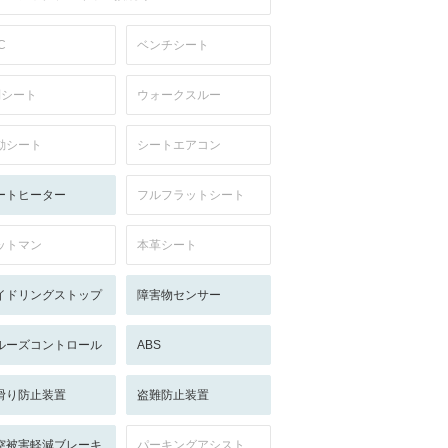
C
ベンチシート
列シート
ウォークスルー
動シート
シートエアコン
ートヒーター
フルフラットシート
ットマン
本革シート
イドリングストップ
障害物センサー
ルーズコントロール
ABS
滑り防止装置
盗難防止装置
突被害軽減ブレーキ
パーキングアシスト