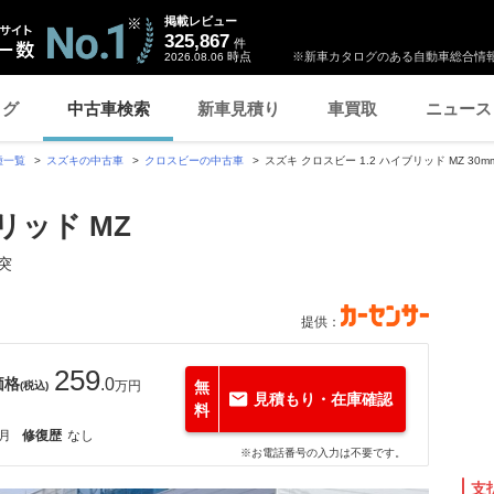
掲載レビュー
325,867
件
時点
※新車カタログのある自動車総合情報
2026.08.06
ログ
中古車検索
新車見積り
車買取
ニュース
種一覧
スズキの中古車
クロスビーの中古車
スズキ クロスビー 1.2 ハイブリッド MZ 
リッド MZ
突
提供：
259
価格
.0
万円
無
(税込)
見積もり・在庫確認
料
0月
修復歴
なし
※お電話番号の入力は不要です。
支