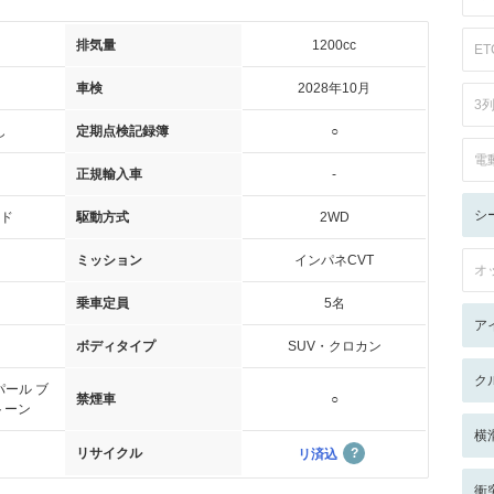
排気量
1200cc
ET
車検
2028年10月
3
し
定期点検記録簿
○
電
正規輸入車
-
シ
ド
駆動方式
2WD
ミッション
インパネCVT
オ
乗車定員
5名
ア
ボディタイプ
SUV・クロカン
ク
ール ブ
禁煙車
○
トーン
横
リサイクル
リ済込
衝