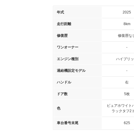
年式
2025
走行距離
8km
修復歴
修復歴な
ワンオーナー
-
エンジン種別
ハイブリッ
過給機設定モデル
-
ハンドル
右
ドア数
5枚
ピュアホワイトパ
色
ラックタフ2
車台番号末尾
625