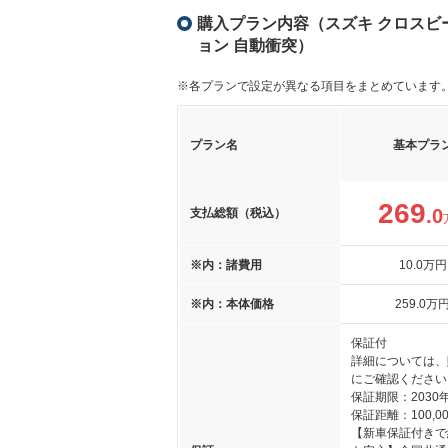
購入プラン内容（スズキ クロスビー 
ョン 自動衝突）
※各プランで設定が異なる項目をまとめています
プラン名
基本プラ
269
.0
支払総額（税込）
※内：諸費用
10
.0
万円
※内：本体価格
259
.0
万
保証付
詳細については、
にご確認ください
保証期限：2030年
保証距離：100,00
【新車保証付きで