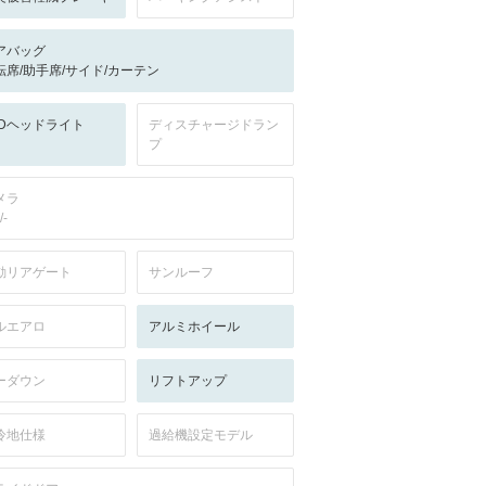
アバッグ
転席/助手席/サイド/カーテン
EDヘッドライト
ディスチャージドラン
プ
メラ
/-
動リアゲート
サンルーフ
ルエアロ
アルミホイール
ーダウン
リフトアップ
冷地仕様
過給機設定モデル