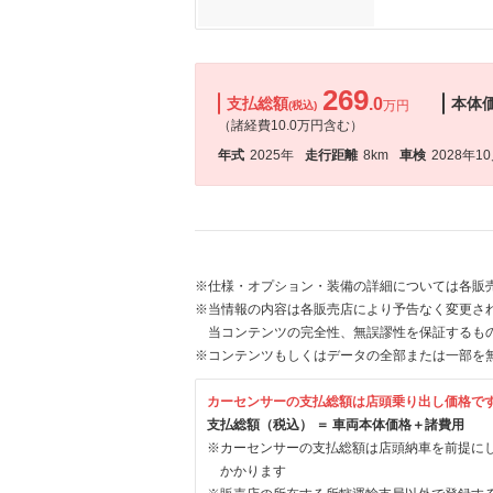
269
支払総額
.0
本体
万円
(税込)
（諸経費10.0万円含む）
年式
2025年
走行距離
8km
車検
2028年1
※仕様・オプション・装備の詳細については各販
※当情報の内容は各販売店により予告なく変更され
当コンテンツの完全性、無誤謬性を保証するも
※コンテンツもしくはデータの全部または一部を
カーセンサーの支払総額は店頭乗り出し価格で
支払総額（税込） ＝ 車両本体価格＋諸費用
※カーセンサーの支払総額は店頭納車を前提に
かかります