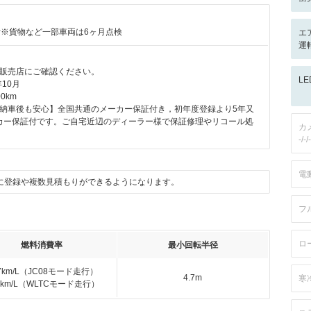
付※貨物など一部車両は6ヶ月点検
エ
運
販売店にご確認ください。
L
10月
0km
納車後も安心】全国共通のメーカー保証付き，初年度登録より5年又
ーカー保証付です。ご自宅近辺のディーラー様で保証修理やリコール処
カ
-/-/-
電
に登録や複数見積もりができるようになります。
フ
ロ
燃料消費率
最小回転半径
.7km/L（JC08モード走行）
4.7m
寒
.8km/L（WLTCモード走行）