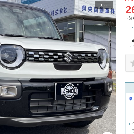
1
/
22
2
（諸
2
県