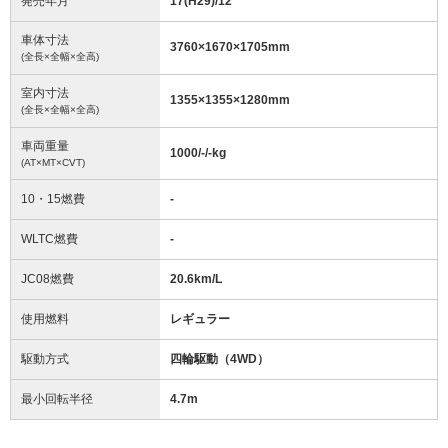
発売年月
17(H29)/12
車体寸法
3760
×
1670
×
1705
mm
(全長×全幅×全高)
室内寸法
1355
×
1355
×
1280
mm
(全長×全幅×全高)
車両重量
1000/-/-
kg
(AT×MT×CVT)
10・15燃費
-
WLTC燃費
-
JC08燃費
20.6km/L
使用燃料
レギュラー
駆動方式
四輪駆動（4WD）
最小回転半径
4.7
m