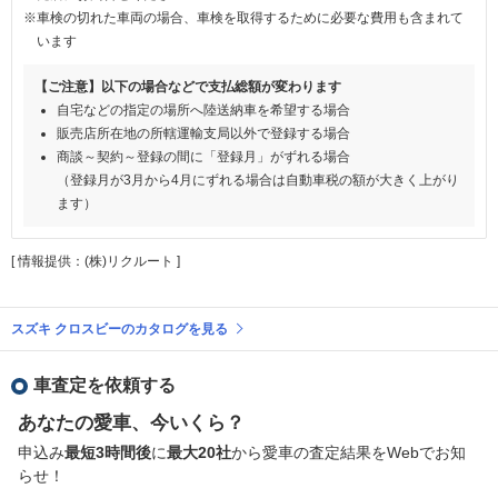
※車検の切れた車両の場合、車検を取得するために必要な費用も含まれて
います
【ご注意】以下の場合などで支払総額が変わります
自宅などの指定の場所へ陸送納車を希望する場合
販売店所在地の所轄運輸支局以外で登録する場合
商談～契約～登録の間に「登録月」がずれる場合
（登録月が3月から4月にずれる場合は自動車税の額が大きく上がり
ます）
[ 情報提供：(株)リクルート ]
スズキ クロスビーのカタログを見る
車査定を依頼する
あなたの愛車、今いくら？
申込み
最短3時間後
に
最大20社
から愛車の査定結果をWebでお知
らせ！