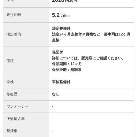
(H30)
年
5.2
走行距離
万km
法定整備付
法定整備
法定24ヶ月点検付※貨物など一部車両は12ヶ月
点検
保証付
詳細については、販売店にご確認ください。
保証
保証期間：12ヶ月
保証距離：無制限
車検
車検整備付
修復歴
なし
ワンオーナー
-
正規輸入車
-
禁煙車
-