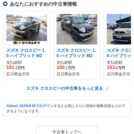
あなたにおすすめの中古車情報
スズキ クロスビー 1.
スズキ クロスビー 1.
スズキ クロスビ
0 ハイブリッド MZ
0 ハイブリッド MZ
0 ハイブリッド
WD
支払総額
支払総額
支払総額
181
180
183
.3
万円
.1
万円
.6
万円
石川県金沢市
石川県金沢市
石川県金沢市
スズキ クロスビーの中古車をもっと見る
Yahoo! JAPAN IDでログイン
するとお気に入りに登録や複数見積もりがで
きるようになります。
中古車トップへ