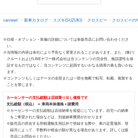
新車カタログ
スズキ(SUZUKI)
クロスビー
クロスビーの
carview!
※仕様・オプション・装備の詳細については各販売店にお問い合わせくださ
い。
※当情報の内容は各社により予告なく変更されることがあります。また、(株)リ
クルートおよびLINEヤフー株式会社は当コンテンツの完全性、無誤謬性を保
証するものではなく、当コンテンツに起因するいかなる損害の責も負いかね
ます。
※コンテンツもしくはデータの全部または一部を無断で転写、転載、複製する
ことを禁じます。
カーセンサーの支払総額は店頭乗り出し価格です
支払総額（税込） ＝ 車両本体価格＋諸費用
※カーセンサーの支払総額は店頭納車を前提にしています。自宅への納車
をご希望された場合などは、別途納車費用がかかります
※販売店の所在する所轄運輸支局以外で登録する際や、車の定置場所、登
録月によって、手数料や税金の額が異なる場合があります。詳しくは販
売店にお問合せください