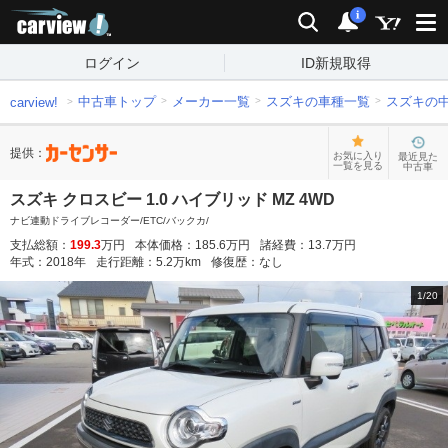
carview!
検索
通知
i
ログイン
ID新規取得
中古車トップ
メーカー一覧
スズキの車種一覧
スズキの
carview!
提供：
お気に入り
最近見た
一覧を見る
中古車
スズキ クロスビー 1.0 ハイブリッド MZ 4WD
ナビ連動ドライブレコーダー/ETC/バックカ/
支払総額：
199.3
万円
本体価格：
185.6
万円
諸経費：
13.7
万円
年式：
2018
年
走行距離：
5.2
万km
修復歴：
なし
1
/
20