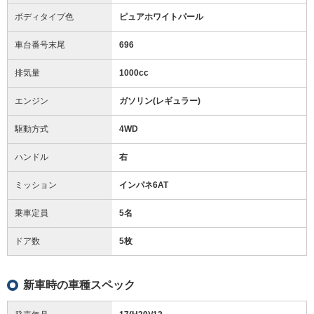
ボディタイプ色
ピュアホワイトパール
車台番号末尾
696
排気量
1000cc
エンジン
ガソリン(レギュラー)
駆動方式
4WD
ハンドル
右
ミッション
インパネ6AT
乗車定員
5名
ドア数
5枚
新車時の車種スペック