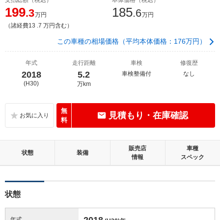
199
185
.3
.6
万円
万円
（諸経費13 .7 万円含む）
この車種の相場価格（平均本体価格：176万円）
年式
走行距離
車検
修復歴
2018
5.2
車検整備付
なし
(H30)
万km
無
見積もり・在庫確認
料
販売店
車種
状態
装備
情報
スペック
状態
2018
年式