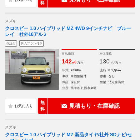
料
スズキ
クロスビー 1.0 ハイブリッド MZ 4WD 9インチナビ ブルー
レイ 社外16アルミ
保証付
購入プラン付き
支払総額
本体価格
.
.
142
130
0
0
万円
万円
年式
2018年
走行
8.1万km
車検
車検整備付
修復
なし
保証
保証付
整備
法定整備付
住所
北海道 札幌市東区
無
見積もり・在庫確認
料
スズキ
クロスビー 1.0 ハイブリッド MZ 新品タイヤ/社外 SDナビ/セ