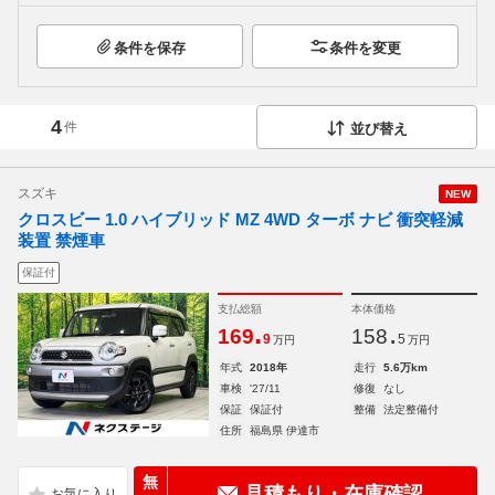
条件を保存
条件を変更
4
件
並び替え
スズキ
NEW
クロスビー 1.0 ハイブリッド MZ 4WD ターボ ナビ 衝突軽減
装置 禁煙車
保証付
支払総額
本体価格
.
.
169
158
9
5
万円
万円
年式
2018年
走行
5.6万km
車検
'27/11
修復
なし
保証
保証付
整備
法定整備付
住所
福島県 伊達市
無
見積もり・在庫確認