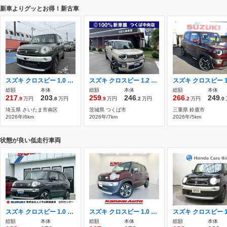
新車よりグッとお得！新古車
スズキ クロスビー 1.0 ハイブリッド MZ ブラウンアクセントパッケージ装着車 全方位モニター用カメラPセーフティサポー
スズキ クロスビー 1.2 ハイブリッド MZ 新車/全方位モニター付メモリーナビ9インチ
総額
本体
総額
本体
総額
本体
217
203
259
246
266
249
.9
万円
.8
万円
.9
万円
.2
万円
.2
万円
.0
埼玉県 さいたま市南区
茨城県 つくば市
三重県 鈴鹿市
2026年/6km
2026年/7km
2026年/5km
状態が良い低走行車両
スズキ クロスビー 1.0 ハイブリッド MZ 4WD 衝突被害軽減システム フルタイム4WD
スズキ クロスビー 1.0 ハイブリッド MV Panasonicナビ/全方位カメラ
総額
本体
総額
本体
総額
本体