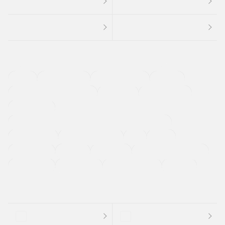
４ＷＤ
定期点検記録簿
ワンオーナーカー
福祉車両
メーカー系販売店取り扱い車
修復歴無し
アルミホイール
寒冷地仕様車
過給機設定モデル（ターボ・スーパーチャージャーなど)
ETC
CDプレーヤー
カーナビゲーション
禁煙車
法定整備付き
保証付き
エアバッグ
ディスチャージドランプ
支払総顔あり
クーポンあり
車両品質評価書付
新着車両