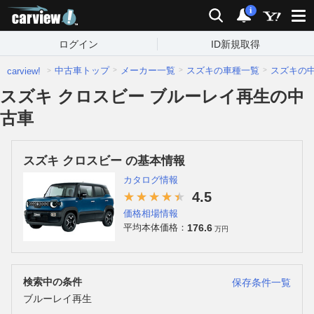
carview!
検索
通知
i
ログイン
ID新規取得
中古車トップ
メーカー一覧
スズキの車種一覧
スズキの
carview!
スズキ クロスビー ブルーレイ再生の中
古車
スズキ クロスビー の基本情報
カタログ情報
4.5
価格相場情報
176.6
平均本体価格：
万円
検索中の条件
保存条件一覧
ブルーレイ再生