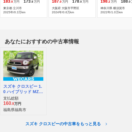
183
173
187
178
198
188
.0
万円
.8
万円
.0
万円
.0
万円
.2
万円
.0
東京都 立川市
大阪府 大阪市平野区
神奈川県 横須賀市
2025年/0.3万km
2024年/0.6万km
2022年/1.0万km
あなたにおすすめの中古車情報
スズキ クロスビー 1.
0 ハイブリッド MZ 4
WD
支払総額
160
.9
万円
福島県福島市
スズキ クロスビーの中古車をもっと見る