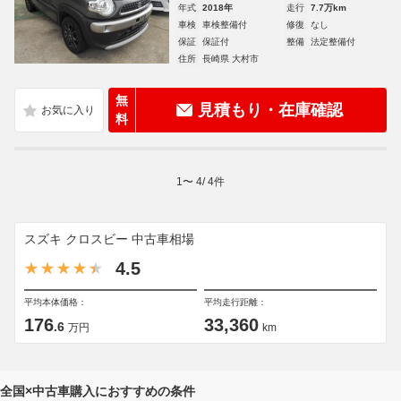
年式
2018年
走行
7.7万km
車検
車検整備付
修復
なし
保証
保証付
整備
法定整備付
住所
長崎県 大村市
無
見積もり・在庫確認
料
1
〜
4
/
4
件
スズキ クロスビー 中古車相場
4.5
平均本体価格：
平均走行距離：
176
33,360
.6
万円
km
全国×中古車購入におすすめの条件