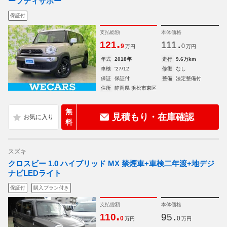
ーフティサポー
保証付
支払総額
本体価格
.
.
121
111
9
0
万円
万円
年式
2018年
走行
9.6万km
車検
'27/12
修復
なし
保証
保証付
整備
法定整備付
住所
静岡県 浜松市東区
無
見積もり・在庫確認
料
スズキ
クロスビー 1.0 ハイブリッド MX 禁煙車+車検二年渡+地デジ
ナビLEDライト
保証付
購入プラン付き
支払総額
本体価格
.
.
110
95
0
0
万円
万円