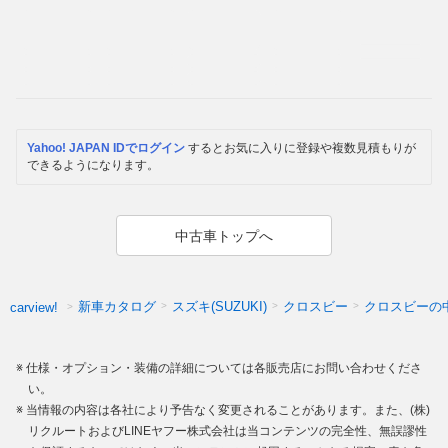
Yahoo! JAPAN IDでログイン
するとお気に入りに登録や複数見積もりが
できるようになります。
中古車トップへ
新車カタログ
スズキ(SUZUKI)
クロスビー
クロスビーの
carview!
仕様・オプション・装備の詳細については各販売店にお問い合わせくださ
い。
当情報の内容は各社により予告なく変更されることがあります。また、(株)
リクルートおよびLINEヤフー株式会社は当コンテンツの完全性、無誤謬性