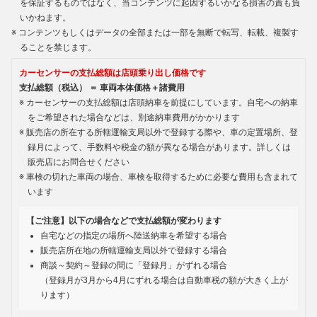
を保証するものではなく、当コンテンツに起因するいかなる損害の責も負
いかねます。
コンテンツもしくはデータの全部または一部を無断で転写、転載、複製す
ることを禁じます。
カーセンサーの支払総額は店頭乗り出し価格です
支払総額（税込） ＝ 車両本体価格＋諸費用
カーセンサーの支払総額は店頭納車を前提にしています。自宅への納車
をご希望された場合などは、別途納車費用がかかります
販売店の所在する所轄運輸支局以外で登録する際や、車の定置場所、登
録月によって、手数料や税金の額が異なる場合があります。詳しくは
販売店にお問合せください
車検の切れた車両の場合、車検を取得するために必要な費用も含まれて
います
【ご注意】以下の場合などで支払総額が変わります
自宅などの指定の場所へ陸送納車を希望する場合
販売店所在地の所轄運輸支局以外で登録する場合
商談～契約～登録の間に「登録月」がずれる場合
（登録月が3月から4月にずれる場合は自動車税の額が大きく上が
ります）