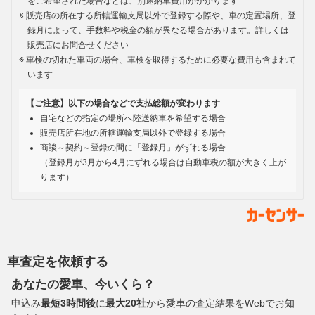
をご希望された場合などは、別途納車費用がかかります
販売店の所在する所轄運輸支局以外で登録する際や、車の定置場所、登
録月によって、手数料や税金の額が異なる場合があります。詳しくは
販売店にお問合せください
車検の切れた車両の場合、車検を取得するために必要な費用も含まれて
います
【ご注意】以下の場合などで支払総額が変わります
自宅などの指定の場所へ陸送納車を希望する場合
販売店所在地の所轄運輸支局以外で登録する場合
商談～契約～登録の間に「登録月」がずれる場合
（登録月が3月から4月にずれる場合は自動車税の額が大きく上が
ります）
車査定を依頼する
あなたの愛車、今いくら？
申込み
最短3時間後
に
最大20社
から愛車の査定結果をWebでお知