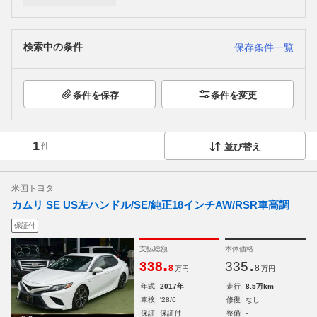
検索中の条件
保存条件一覧
条件を保存
条件を変更
1
件
並び替え
米国トヨタ
カムリ SE US左ハンドル/SE/純正18インチAW/RSR車高調
保証付
支払総額
本体価格
.
.
338
335
8
8
万円
万円
年式
2017年
走行
8.5万km
車検
'28/6
修復
なし
保証
保証付
整備
-