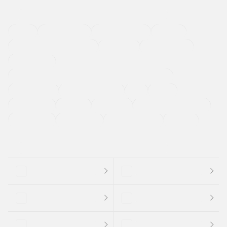
４ＷＤ
定期点検記録簿
ワンオーナーカー
福祉車両
メーカー系販売店取り扱い車
修復歴無し
アルミホイール
寒冷地仕様車
過給機設定モデル（ターボ・スーパーチャージャーなど)
ETC
CDプレーヤー
カーナビゲーション
禁煙車
法定整備付き
保証付き
エアバッグ
ディスチャージドランプ
支払総顔あり
クーポンあり
車両品質評価書付
新着車両