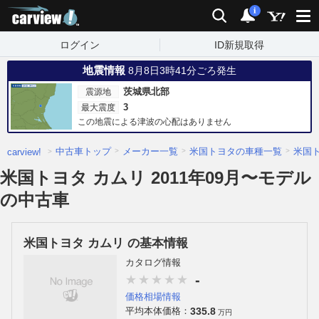
carview!
検索
通知
i
ログイン
ID新規取得
地震情報
8月8日3時41分ごろ発生
茨城県北部
震源地
3
最大震度
この地震による津波の心配はありません
中古車トップ
メーカー一覧
米国トヨタの車種一覧
米国
carview!
米国トヨタ カムリ 2011年09月〜モデル
の中古車
米国トヨタ カムリ の基本情報
カタログ情報
-
価格相場情報
335.8
平均本体価格：
万円