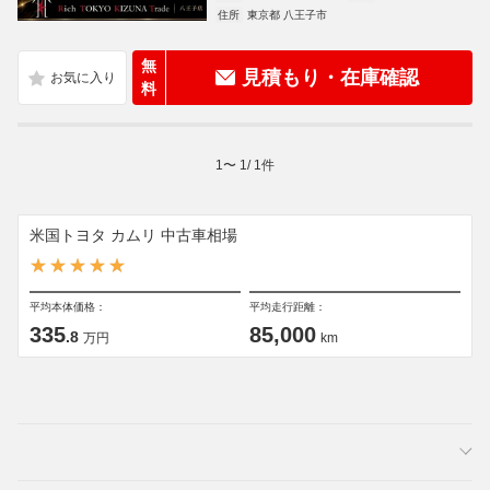
住所
東京都 八王子市
無
見積もり・在庫確認
料
1
〜
1
/
1
件
米国トヨタ カムリ 中古車相場
平均本体価格：
平均走行距離：
335
85,000
.8
万円
km