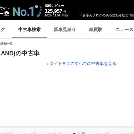
掲載レビュー
325,957
件
時点
※新車カタログのある自動車総合情報
2026.08.08
ログ
中古車検索
新車見積り
車買取
ニュース
の車種一覧
LAND)の中古車
タイトヨタのすべての中古車を見る