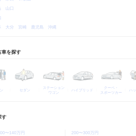
島
山口
知
本
大分
宮崎
鹿児島
沖縄
古車を探す
ステーション
クーペ・
ン
セダン
ハイブリッド
ハ
ワゴン
スポーツカー
探す
100〜140万円
200〜300万円