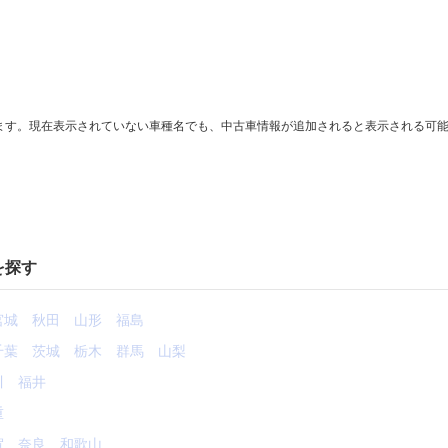
ます。現在表示されていない車種名でも、中古車情報が追加されると表示される可
を探す
宮城
秋田
山形
福島
千葉
茨城
栃木
群馬
山梨
川
福井
重
賀
奈良
和歌山