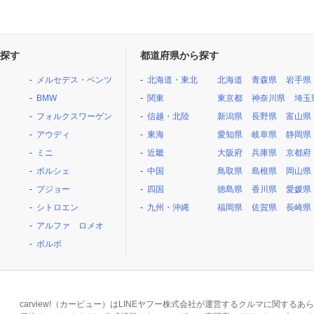
探す
都道府県から探す
メルセデス・ベンツ
北海道・東北
北海道
青森県
岩手県
BMW
関東
東京都
神奈川県
埼玉
フォルクスワーゲン
信越・北陸
新潟県
長野県
富山県
アウディ
東海
愛知県
岐阜県
静岡県
ミニ
近畿
大阪府
兵庫県
京都府
ポルシェ
中国
鳥取県
島根県
岡山県
プジョー
四国
徳島県
香川県
愛媛県
シトロエン
九州・沖縄
福岡県
佐賀県
長崎県
アルファ ロメオ
ボルボ
carview!（カービュー）はLINEヤフー株式会社が運営するクルマに関す