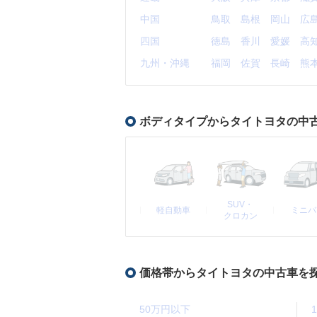
中国
鳥取
島根
岡山
広
四国
徳島
香川
愛媛
高
九州・沖縄
福岡
佐賀
長崎
熊
ボディタイプからタイトヨタの中
SUV・
軽自動車
ミニバ
クロカン
価格帯からタイトヨタの中古車を
50万円以下