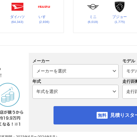
ダイハツ
いすゞ
ミニ
プジョー
(64,343)
(2,936)
(6,019)
(1,775)
メーカー
モデル
ら
！
年式
走行距
見積りスタ