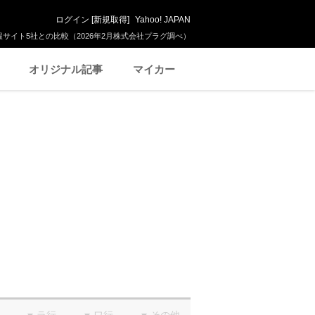
ログイン
[
新規取得
]
Yahoo! JAPAN
サイト5社との比較（2026年2月株式会社プラグ調べ）
オリジナル記事
マイカー