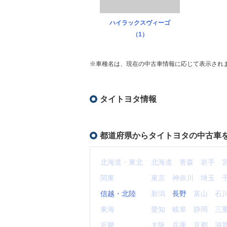
ハイラックスヴィーゴ
（1）
※車種名は、現在の中古車情報に応じて表示され
タイトヨタ情報
都道府県からタイトヨタの中古車
北海道・東北
北海道
青森
岩手
関東
東京
神奈川
埼玉
信越・北陸
新潟
長野
富山
石
東海
愛知
岐阜
静岡
三
近畿
大阪
兵庫
京都
滋