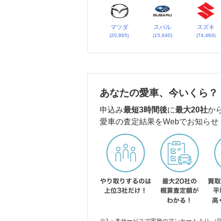
マツダ
スバル
スズキ
(20,865)
(15,640)
(74,464)
あなたの愛車、今いくら？
申込み
最短3時間後
に
最大20社
か
愛車の査定結果をWebでお知らせ