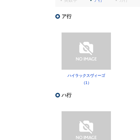
英数字
ア行
カ行
ア行
ハイラックスヴィーゴ
（1）
ハ行