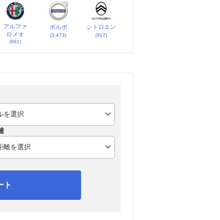
アルファ
ボルボ
シトロエン
ロメオ
(3,473)
(917)
(861)
離
ート