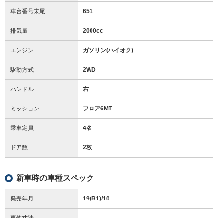
車台番号末尾
651
排気量
2000cc
エンジン
ガソリン(ハイオク)
駆動方式
2WD
ハンドル
右
ミッション
フロア6MT
乗車定員
4名
ドア数
2枚
新車時の車種スペック
発売年月
19(R1)/10
車体寸法