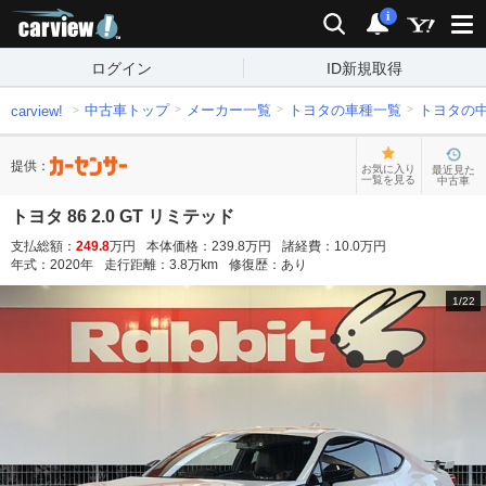
carview!
検索
通知
i
ログイン
ID新規取得
中古車トップ
メーカー一覧
トヨタの車種一覧
トヨタの
carview!
提供：
お気に入り
最近見た
一覧を見る
中古車
トヨタ 86 2.0 GT リミテッド
支払総額：
249.8
万円
本体価格：
239.8
万円
諸経費：
10.0
万円
年式：
2020
年
走行距離：
3.8
万km
修復歴：
あり
1
/
22