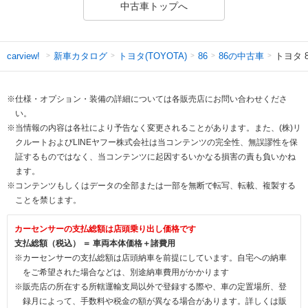
中古車トップへ
新車カタログ
トヨタ(TOYOTA)
86の中古車
トヨタ 8
carview!
86
※仕様・オプション・装備の詳細については各販売店にお問い合わせくださ
い。
※当情報の内容は各社により予告なく変更されることがあります。また、(株)リ
クルートおよびLINEヤフー株式会社は当コンテンツの完全性、無誤謬性を保
証するものではなく、当コンテンツに起因するいかなる損害の責も負いかね
ます。
※コンテンツもしくはデータの全部または一部を無断で転写、転載、複製する
ことを禁じます。
カーセンサーの支払総額は店頭乗り出し価格です
支払総額（税込） ＝ 車両本体価格＋諸費用
※カーセンサーの支払総額は店頭納車を前提にしています。自宅への納車
をご希望された場合などは、別途納車費用がかかります
※販売店の所在する所轄運輸支局以外で登録する際や、車の定置場所、登
録月によって、手数料や税金の額が異なる場合があります。詳しくは販