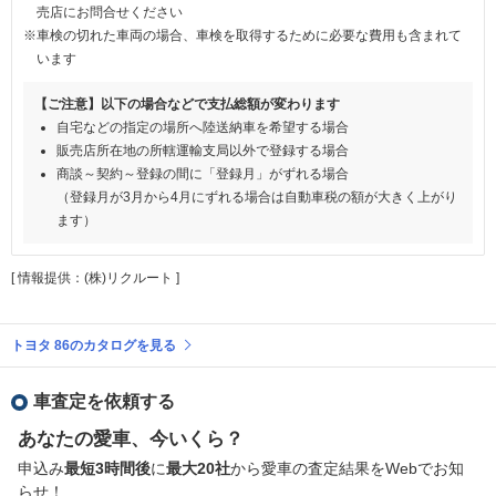
売店にお問合せください
※車検の切れた車両の場合、車検を取得するために必要な費用も含まれて
います
【ご注意】以下の場合などで支払総額が変わります
自宅などの指定の場所へ陸送納車を希望する場合
販売店所在地の所轄運輸支局以外で登録する場合
商談～契約～登録の間に「登録月」がずれる場合
（登録月が3月から4月にずれる場合は自動車税の額が大きく上がり
ます）
[ 情報提供：(株)リクルート ]
トヨタ 86のカタログを見る
車査定を依頼する
あなたの愛車、今いくら？
申込み
最短3時間後
に
最大20社
から愛車の査定結果をWebでお知
らせ！