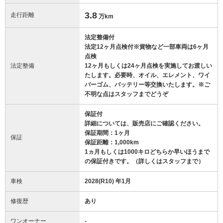
3.8
走行距離
万km
法定整備付
法定12ヶ月点検付※貨物など一部車両は6ヶ月
点検
法定整備
12ヶ月もしくは24ヶ月点検を実施してお渡しい
たします。必要時、オイル、エレメント、ワイ
パーゴム、バッテリー等交換いたします。※ご
不明な点はスタッフまでどうぞ
保証付
詳細については、販売店にご確認ください。
保証期間：1ヶ月
保証
保証距離：1,000km
1ヵ月もしくは1000キロどちらか早いほうまで
の保証付きです。（詳しくはスタッフまで）
車検
2028(R10) 年1月
修復歴
あり
ワンオーナー
-