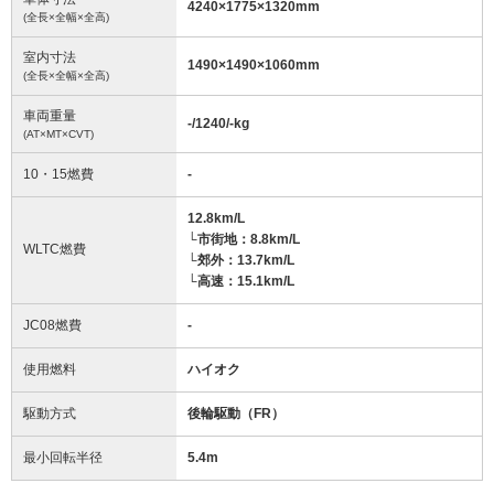
4240
×
1775
×
1320
mm
(全長×全幅×全高)
室内寸法
1490
×
1490
×
1060
mm
(全長×全幅×全高)
車両重量
-/1240/-
kg
(AT×MT×CVT)
10・15燃費
-
12.8km/L
└市街地：8.8km/L
WLTC燃費
└郊外：13.7km/L
└高速：15.1km/L
JC08燃費
-
使用燃料
ハイオク
駆動方式
後輪駆動（FR）
最小回転半径
5.4
m