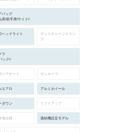
アバッグ
転席/助手席/サイド/-
EDヘッドライト
ディスチャージドラン
プ
メラ
-/バック/-
動リアゲート
サンルーフ
ルエアロ
アルミホイール
ーダウン
リフトアップ
冷地仕様
過給機設定モデル