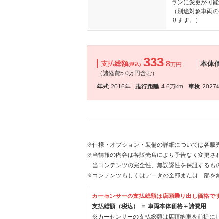
ランに変更が可能
（別途対象車両の
ります。）
333
支払総額
.8
本体
万円
(税込)
（諸経費5.0万円含む）
年式
2016年
走行距離
4.6万km
車検
2027
※仕様・オプション・装備の詳細については各販
※当情報の内容は各販売店により予告なく変更され
当コンテンツの完全性、無誤謬性を保証するも
※コンテンツもしくはデータの全部または一部を
カーセンサーの支払総額は店頭乗り出し価格で
支払総額（税込） ＝ 車両本体価格＋諸費用
※カーセンサーの支払総額は店頭納車を前提に