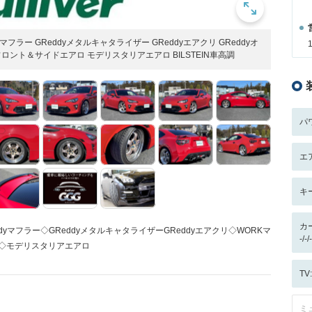
yマフラー GReddyメタルキャタライザー GReddyエアクリ GReddyオ
Dフロント＆サイドエアロ モデリスタリアエアロ BILSTEIN車高調
パ
エ
キ
カ
ddyマフラー◇GReddyメタルキャタライザーGReddyエアクリ◇WORKマ
-/
ロ◇モデリスタリアエアロ
T
ミ