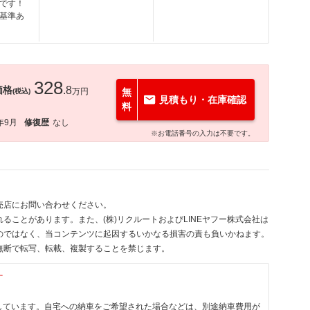
です！
基準あ
328
価格
.8
万円
無
(税込)
見積もり・在庫確認
料
年9月
修復歴
なし
※お電話番号の入力は不要です。
売店にお問い合わせください。
ることがあります。また、(株)リクルートおよびLINEヤフー株式会社は
のではなく、当コンテンツに起因するいかなる損害の責も負いかねます。
無断で転写、転載、複製することを禁じます。
す
しています。自宅への納車をご希望された場合などは、別途納車費用が