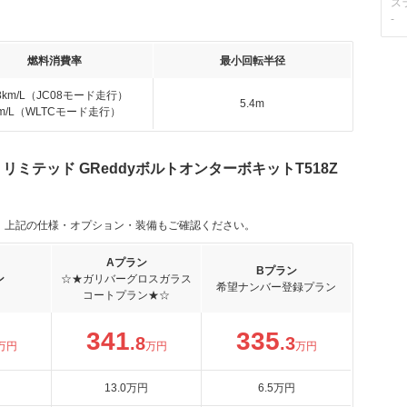
ス
-
燃料消費率
最小回転半径
.8km/L（JC08モード走行）
5.4m
km/L（WLTCモード走行）
T リミテッド GReddyボルトオンターボキットT518Z
。上記の仕様・オプション・装備もご確認ください。
Aプラン
Bプラン
ン
☆★ガリバーグロスガラス
希望ナンバー登録プラン
コートプラン★☆
341
335
.8
.3
万円
万円
万円
13
.0
万円
6
.5
万円