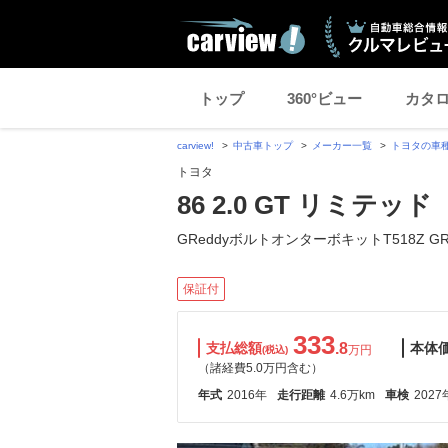
トップ
360°ビュー
カタ
carview!
中古車トップ
メーカー一覧
トヨタの車
トヨタ
86 2.0 GT リミテッド
GReddyボルトオンターボキットT518Z GR
保証付
333
支払総額
.8
本体
万円
(税込)
（諸経費5.0万円含む）
年式
2016年
走行距離
4.6万km
車検
2027