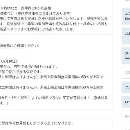
付※貨物など一部車両は6ヶ月点検
検整備付】（車両本体価格に含まれております）
エ
場にて整備点検を実施し点検記録簿を発行いたします。整備内容は車
運
す。別途有償でご希望の追加整備や電装品取り付け・板金のご相談も
当店スタッフまでお気軽にご相談くださいませ。
L
販売店にご確認ください。
カ
-/
3カ月保証）
場合も、無料で修理が受けられます。
店舗で使用できる保証です。
電
数に制限はありませんが、累積上限金額は車両価格の50％が上限で
数に制限はありませんが、累積上限金額は車両価格の50％が上限で
フ
（6カ月・1年・10年）までの有料プランに変更が可能です！（別途対象
ロ
す。）
寒
に登録や複数見積もりができるようになります。