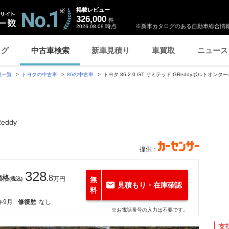
掲載レビュー
326,000
件
時点
※新車カタログのある自動車総合情報
2026.08.09
ログ
中古車検索
新車見積り
車買取
ニュース
種一覧
トヨタの中古車
86の中古車
トヨタ 86 2.0 GT リミテッド GReddyボルトオンター
eddy
提供：
328
価格
.8
万円
無
(税込)
見積もり・在庫確認
料
年9月
修復歴
なし
※お電話番号の入力は不要です。
支