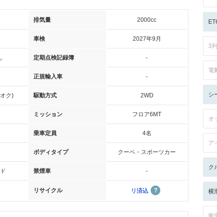
排気量
2000cc
ET
車検
2027年9月
3
し
定期点検記録簿
-
電
正規輸入車
-
シ
オク)
駆動方式
2WD
ミッション
フロア6MT
オ
乗車定員
4名
ア
ボディタイプ
クーペ・スポーツカー
ク
ド
禁煙車
-
リサイクル
リ済込
横
衝