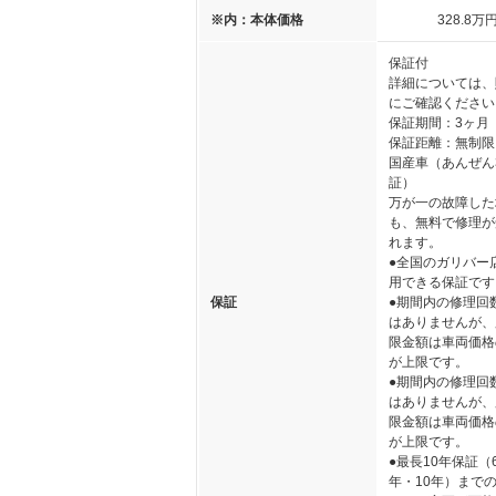
※内：本体価格
328
.8
万
保証付
詳細については、
にご確認ください
保証期間：3ヶ月
保証距離：無制限
国産車（あんぜん
証）
万が一の故障した
も、無料で修理が
れます。
●全国のガリバー
用できる保証です
保証
●期間内の修理回
はありませんが、
限金額は車両価格
が上限です。
●期間内の修理回
はありませんが、
限金額は車両価格
が上限です。
●最長10年保証（
年・10年）まで