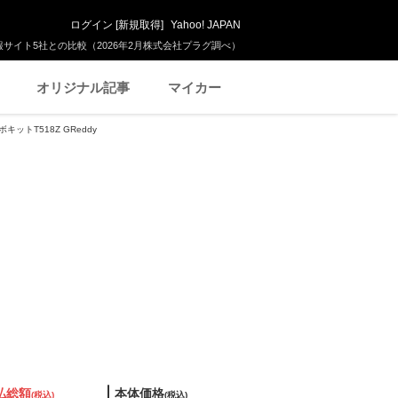
ログイン
[
新規取得
]
Yahoo! JAPAN
サイト5社との比較（2026年2月株式会社プラグ調べ）
オリジナル記事
マイカー
ボキットT518Z GReddy
払総額
本体価格
(税込)
(税込)