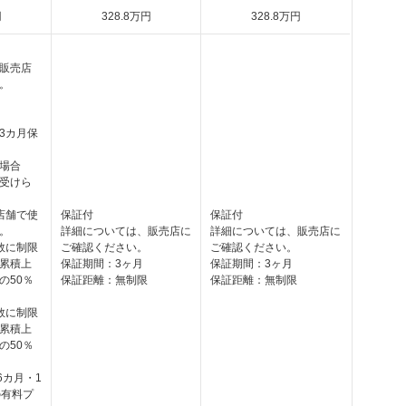
円
328
.8
万円
328
.8
万円
販売店
。
3カ月保
場合
受けら
店舗で使
保証付
保証付
。
詳細については、販売店に
詳細については、販売店に
数に制限
ご確認ください。
ご確認ください。
累積上
保証期間：3ヶ月
保証期間：3ヶ月
の50％
保証距離：無制限
保証距離：無制限
数に制限
累積上
の50％
6カ月・1
の有料プ