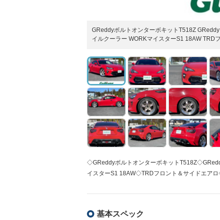
GReddyボルトオンターボキットT518Z GRedd
イルクーラー WORKマイスターS1 18AW TR
◇GReddyボルトオンターボキットT518Z◇GRe
イスターS1 18AW◇TRDフロント＆サイドエア
基本スペック