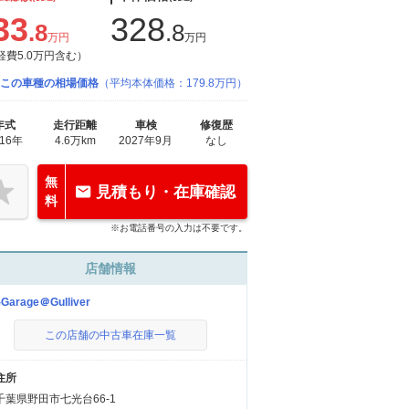
33
328
.8
.8
万円
万円
経費5.0万円含む）
この車種の相場価格
（平均本体価格：179.8万円）
年式
走行距離
車検
修復歴
016年
4.6万km
2027年9月
なし
無
見積もり・在庫確認
料
※お電話番号の入力は不要です。
店舗情報
-Garage＠Gulliver
この店舗の中古車在庫一覧
住所
千葉県野田市七光台66-1