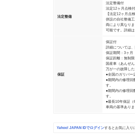
法定整備付
法定12ヶ月点検
【法定12ヶ月点
法定整備
併設の自社整備工
両により異なりま
可能です。詳細は
保証付
詳細については、
保証期間：3ヶ月
保証距離：無制限
国産車（あんぜん
万が一の故障した
保証
●全国のガリバー
●期間内の修理回
す。
●期間内の修理回
す。
●最長10年保証
車両の基準ありま
Yahoo! JAPAN IDでログイン
するとお気に入り