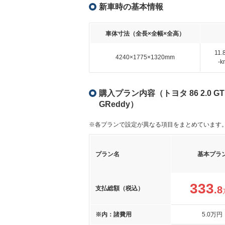
新車時の基本情報
車体寸法（全長×全幅×全高）
11
4240×1775×1320mm
-
購入プラン内容（トヨタ 86 2.0 G
GReddy）
※各プランで設定が異なる項目をまとめています
プラン名
基本プラ
333
.8
支払総額（税込）
※内：諸費用
5
.0
万円