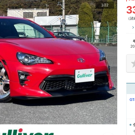
1
/
22
3
（諸
2
GT