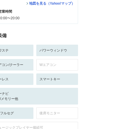
地図を見る（Yahoo!マップ）
営業時間
10:00〜20:00
装備
ワステ
パワーウィンドウ
アコン/クーラー
Wエアコン
ーレス
スマートキー
ーナビ
-/-/メモリー他
V:フルセグ
後席モニター
ュージックプレイヤー接続可