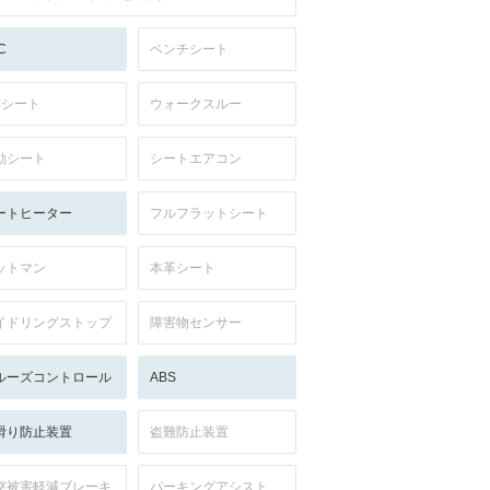
C
ベンチシート
列シート
ウォークスルー
動シート
シートエアコン
ートヒーター
フルフラットシート
ットマン
本革シート
イドリングストップ
障害物センサー
ルーズコントロール
ABS
滑り防止装置
盗難防止装置
突被害軽減ブレーキ
パーキングアシスト