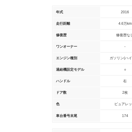
年式
2016
走行距離
4.6万km
修復歴
修復歴な
ワンオーナー
-
エンジン種別
ガソリン(ハイ
過給機設定モデル
○
ハンドル
右
ドア数
2枚
色
ピュアレッ
車台番号末尾
174