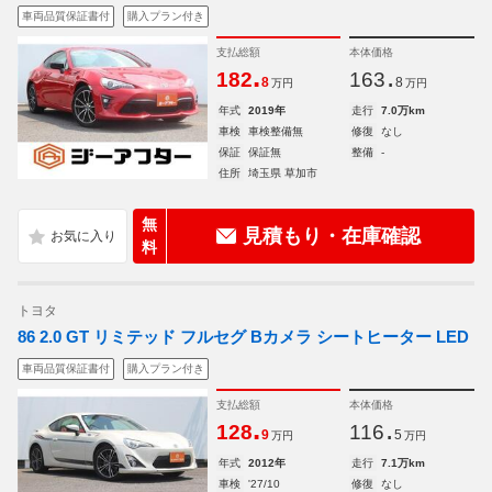
車両品質保証書付
購入プラン付き
支払総額
本体価格
.
.
182
163
8
8
万円
万円
年式
2019年
走行
7.0万km
車検
車検整備無
修復
なし
保証
保証無
整備
-
住所
埼玉県 草加市
無
見積もり・在庫確認
料
トヨタ
86 2.0 GT リミテッド フルセグ Bカメラ シートヒーター LED
車両品質保証書付
購入プラン付き
支払総額
本体価格
.
.
128
116
9
5
万円
万円
年式
2012年
走行
7.1万km
車検
'27/10
修復
なし