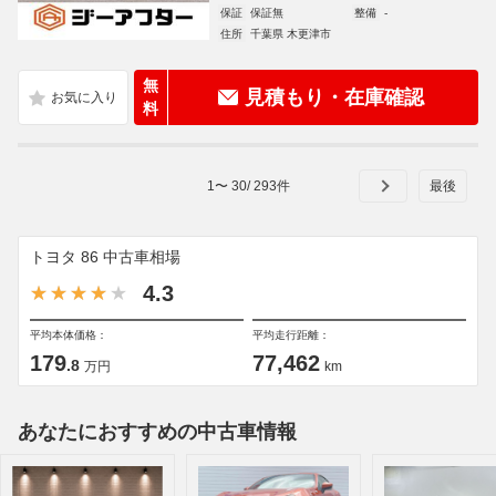
保証
保証無
整備
-
住所
千葉県 木更津市
無
見積もり・在庫確認
料
1
〜
30
/
293
件
トヨタ 86 中古車相場
4.3
平均本体価格：
平均走行距離：
179
77,462
.8
万円
km
あなたにおすすめの中古車情報