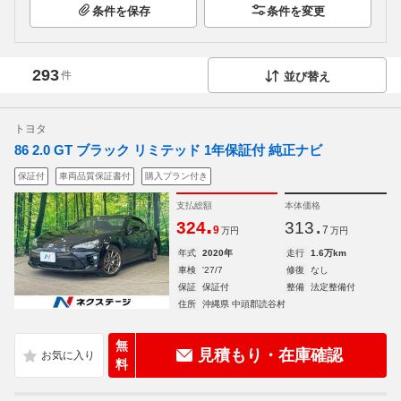
条件を保存
条件を変更
293
件
並び替え
トヨタ
86 2.0 GT ブラック リミテッド 1年保証付 純正ナビ
保証付
車両品質保証書付
購入プラン付き
支払総額
本体価格
.
.
324
313
9
7
万円
万円
年式
2020年
走行
1.6万km
車検
'27/7
修復
なし
保証
保証付
整備
法定整備付
住所
沖縄県 中頭郡読谷村
無
見積もり・在庫確認
料