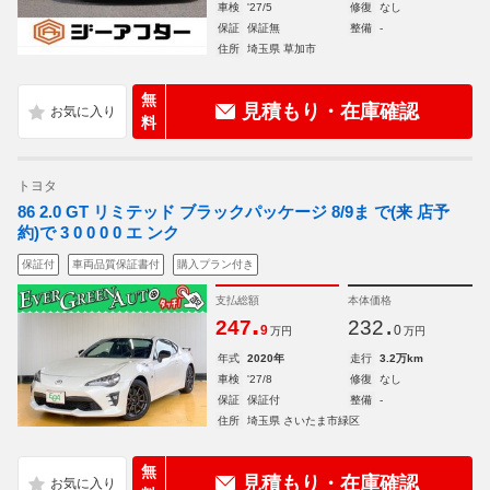
車検
'27/5
修復
なし
保証
保証無
整備
-
住所
埼玉県 草加市
無
見積もり・在庫確認
料
トヨタ
86 2.0 GT リミテッド ブラックパッケージ 8/9ま で(来 店予
約)で 3 0 0 0 0 エ ンク
保証付
車両品質保証書付
購入プラン付き
支払総額
本体価格
.
.
247
232
9
0
万円
万円
年式
2020年
走行
3.2万km
車検
'27/8
修復
なし
保証
保証付
整備
-
住所
埼玉県 さいたま市緑区
無
見積もり・在庫確認