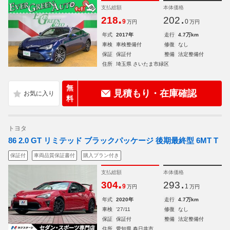
支払総額
本体価格
.
.
218
202
9
0
万円
万円
年式
2017年
走行
4.7万km
車検
車検整備付
修復
なし
保証
保証付
整備
法定整備付
住所
埼玉県 さいたま市緑区
無
見積もり・在庫確認
料
トヨタ
86 2.0 GT リミテッド ブラックパッケージ 後期最終型 6MT T
保証付
車両品質保証書付
購入プラン付き
支払総額
本体価格
.
.
304
293
9
1
万円
万円
年式
2020年
走行
4.7万km
車検
'27/11
修復
なし
保証
保証付
整備
法定整備付
住所
愛知県 春日井市