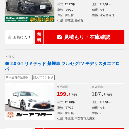
年式
2017年
走行
6.7万km
車検
'26/10
修復
なし
保証
保証付
整備
法定整備付
住所
群馬県 高崎市
無
見積もり・在庫確認
料
トヨタ
86 2.0 GT リミテッド 禁煙車 フルセグTV モデリスタエアロ
バ
車両品質保証書付
購入プラン付き
支払総額
本体価格
.
.
199
187
8
8
万円
万円
年式
2016年
走行
6.7万km
車検
'27/12
修復
なし
保証
保証無
整備
-
住所
千葉県 千葉市花見川区