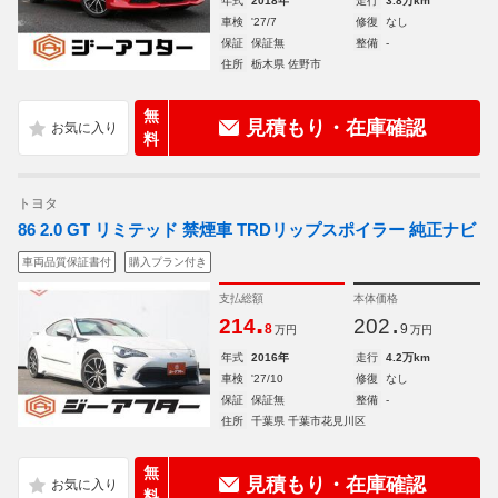
年式
2018年
走行
3.8万km
車検
'27/7
修復
なし
保証
保証無
整備
-
住所
栃木県 佐野市
無
見積もり・在庫確認
料
トヨタ
86 2.0 GT リミテッド 禁煙車 TRDリップスポイラー 純正ナビ
車両品質保証書付
購入プラン付き
支払総額
本体価格
.
.
214
202
8
9
万円
万円
年式
2016年
走行
4.2万km
車検
'27/10
修復
なし
保証
保証無
整備
-
住所
千葉県 千葉市花見川区
無
見積もり・在庫確認
料