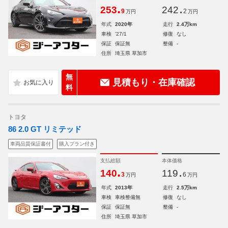
.
.
253
242
9
2
万円
万円
年式
2020年
走行
2.4万km
車検
'27/1
修復
なし
保証
保証無
整備
-
住所
埼玉県 草加市
無
見積もり・在庫確認
料
トヨタ
86 2.0 GT リミテッド
車両品質保証書付
購入プラン付き
支払総額
本体価格
.
.
140
119
3
6
万円
万円
年式
2013年
走行
2.5万km
車検
車検整備無
修復
なし
保証
保証無
整備
-
住所
埼玉県 草加市