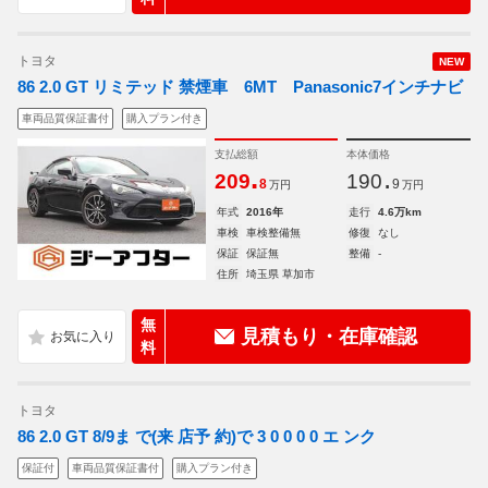
トヨタ
NEW
86 2.0 GT リミテッド 禁煙車 6MT Panasonic7インチナビ
車両品質保証書付
購入プラン付き
支払総額
本体価格
.
.
209
190
8
9
万円
万円
年式
2016年
走行
4.6万km
車検
車検整備無
修復
なし
保証
保証無
整備
-
住所
埼玉県 草加市
無
見積もり・在庫確認
料
トヨタ
86 2.0 GT 8/9ま で(来 店予 約)で 3 0 0 0 0 エ ンク
保証付
車両品質保証書付
購入プラン付き