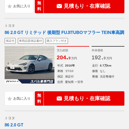
無
見積もり・在庫確認
料
トヨタ
86 2.0 GT リミテッド 後期型 FUJITUBOマフラー TEIN車高調
保証付
車両品質保証書付
購入プラン付き
支払総額
本体価格
.
.
204
192
9
9
万円
万円
年式
2016年
走行
6.7万km
車検
'27/10
修復
なし
保証
保証付
整備
法定整備付
住所
愛知県 一宮市
無
見積もり・在庫確認
料
トヨタ
86 2.0 GT