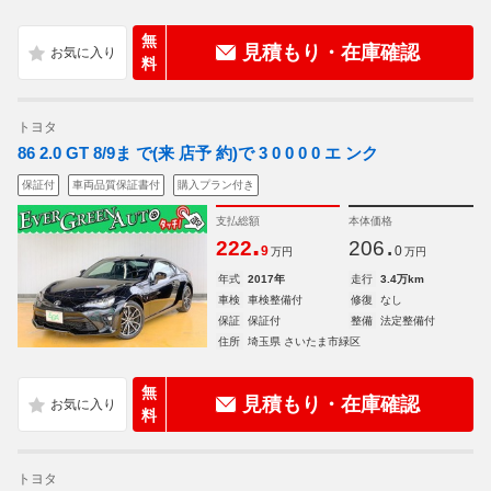
無
見積もり・在庫確認
料
トヨタ
86 2.0 GT 8/9ま で(来 店予 約)で 3 0 0 0 0 エ ンク
保証付
車両品質保証書付
購入プラン付き
支払総額
本体価格
.
.
222
206
9
0
万円
万円
年式
2017年
走行
3.4万km
車検
車検整備付
修復
なし
保証
保証付
整備
法定整備付
住所
埼玉県 さいたま市緑区
無
見積もり・在庫確認
料
トヨタ