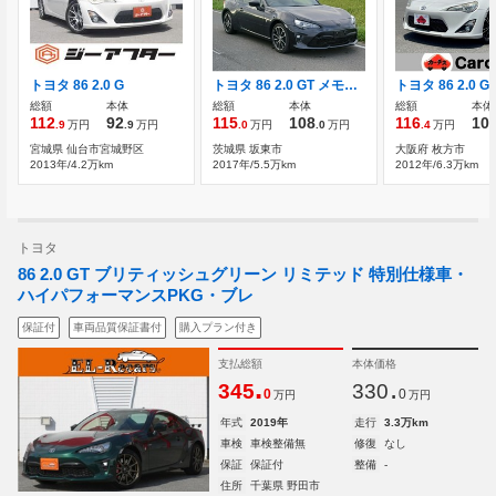
トヨタ 86 2.0 G
トヨタ 86 2.0 GT メモリナビ・TV・バックカメラ・ETC・クル
総額
本体
総額
本体
総額
本体
112
92
115
108
116
10
.9
万円
.9
万円
.0
万円
.0
万円
.4
万円
宮城県 仙台市宮城野区
茨城県 坂東市
大阪府 枚方市
2013年/4.2万km
2017年/5.5万km
2012年/6.3万km
トヨタ
86 2.0 GT ブリティッシュグリーン リミテッド 特別仕様車・
ハイパフォーマンスPKG・ブレ
保証付
車両品質保証書付
購入プラン付き
支払総額
本体価格
.
.
345
330
0
0
万円
万円
年式
2019年
走行
3.3万km
車検
車検整備無
修復
なし
保証
保証付
整備
-
住所
千葉県 野田市