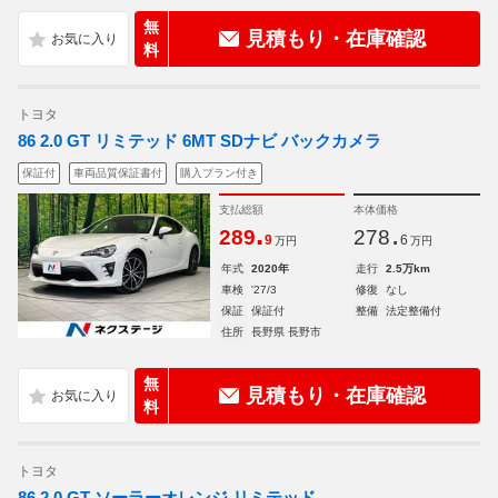
無
見積もり・在庫確認
料
トヨタ
86 2.0 GT リミテッド 6MT SDナビ バックカメラ
保証付
車両品質保証書付
購入プラン付き
支払総額
本体価格
.
.
289
278
9
6
万円
万円
年式
2020年
走行
2.5万km
車検
'27/3
修復
なし
保証
保証付
整備
法定整備付
住所
長野県 長野市
無
見積もり・在庫確認
料
トヨタ
86 2.0 GT ソーラーオレンジ リミテッド