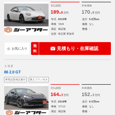
支払総額
本体価格
.
.
189
170
8
9
万円
万円
年式
2015年
走行
5.8万km
車検
'26/9
修復
なし
保証
保証無
整備
-
住所
埼玉県 草加市
無
見積もり・在庫確認
料
トヨタ
86 2.0 GT
車両品質保証書付
購入プラン付き
支払総額
本体価格
.
.
164
152
3
3
万円
万円
年式
2018年
走行
6.0万km
車検
'27/12
修復
なし
保証
保証無
整備
-