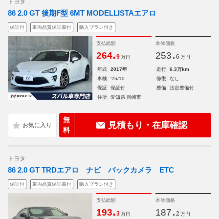
トヨタ
86 2.0 GT 後期F型 6MT MODELLISTAエアロ
保証付
車両品質保証書付
購入プラン付き
支払総額
本体価格
.
.
264
253
9
6
万円
万円
年式
2017年
走行
6.3万km
車検
'26/10
修復
なし
保証
保証付
整備
法定整備付
住所
愛知県 岡崎市
無
見積もり・在庫確認
料
トヨタ
86 2.0 GT TRDエアロ ナビ バックカメラ ETC
保証付
車両品質保証書付
購入プラン付き
支払総額
本体価格
.
.
193
187
3
2
万円
万円