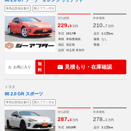
車両品質保証書付
購入プラン付き
支払総額
本体価格
.
.
229
210
9
7
万円
万円
年式
2017年
走行
3.1万km
車検
車検整備無
修復
なし
保証
保証無
整備
-
住所
埼玉県 草加市
無
見積もり・在庫確認
料
トヨタ
86 2.0 GR スポーツ
車両品質保証書付
購入プラン付き
支払総額
本体価格
.
.
287
278
4
1
万円
万円
年式
2018年
走行
3.1万km