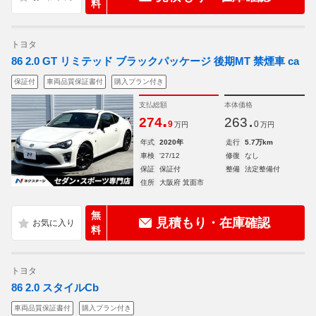
料
トヨタ
86 2.0 GT リミテッド ブラックパッケージ 後期MT 禁煙車 ca
保証付
車両品質保証書付
購入プラン付き
支払総額
本体価格
.
.
274
263
9
0
万円
万円
年式
2020年
走行
5.7万km
車検
'27/12
修復
なし
保証
保証付
整備
法定整備付
住所
大阪府 箕面市
無
見積もり・在庫確認
料
トヨタ
86 2.0 スタイルCb
車両品質保証書付
購入プラン付き