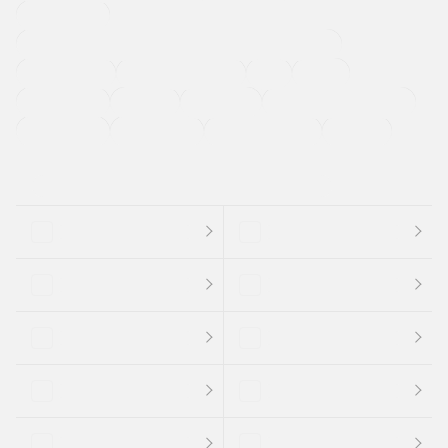
寒冷地仕様車
過給機設定モデル（ターボ・スーパーチャージャーなど)
ETC
CDプレーヤー
カーナビゲーション
禁煙車
法定整備付き
保証付き
エアバッグ
ディスチャージドランプ
支払総顔あり
クーポンあり
車両品質評価書付
新着車両