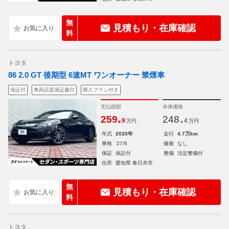
無
見積もり・在庫確認
料
トヨタ
86 2.0 GT 後期型 6速MT ワンオーナー 禁煙車
保証付
車両品質保証書付
購入プラン付き
支払総額
本体価格
.
.
259
248
9
4
万円
万円
年式
2020年
走行
4.7万km
車検
'27/6
修復
なし
保証
保証付
整備
法定整備付
住所
愛知県 春日井市
無
見積もり・在庫確認
料
トヨタ