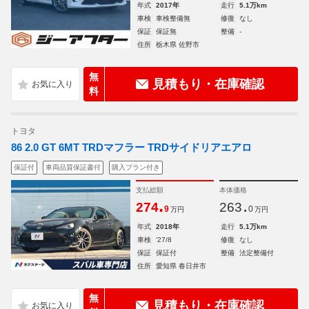
年式
2017年
走行
5.1万km
車検
車検整備無
修復
なし
保証
保証無
整備
-
住所
栃木県 佐野市
無
見積もり・在庫確認
料
トヨタ
86 2.0 GT 6MT TRDマフラー TRDサイドリアエアロ
保証付
車両品質保証書付
購入プラン付き
支払総額
本体価格
.
.
274
263
9
0
万円
万円
年式
2018年
走行
5.1万km
車検
'27/8
修復
なし
保証
保証付
整備
法定整備付
住所
愛知県 春日井市
無
見積もり・在庫確認