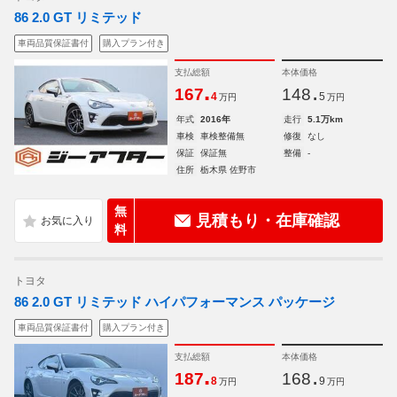
86 2.0 GT リミテッド
車両品質保証書付
購入プラン付き
支払総額
本体価格
.
.
167
148
4
5
万円
万円
年式
2016年
走行
5.1万km
車検
車検整備無
修復
なし
保証
保証無
整備
-
住所
栃木県 佐野市
無
見積もり・在庫確認
料
トヨタ
86 2.0 GT リミテッド ハイパフォーマンス パッケージ
車両品質保証書付
購入プラン付き
支払総額
本体価格
.
.
187
168
8
9
万円
万円