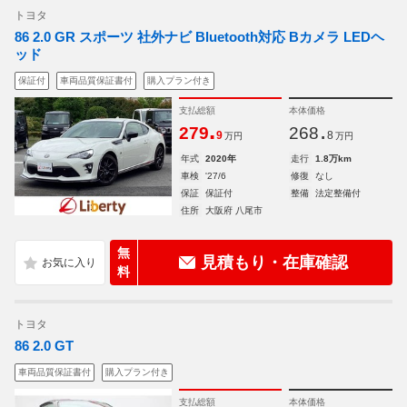
トヨタ
86 2.0 GR スポーツ 社外ナビ Bluetooth対応 Bカメラ LEDヘ
ッド
保証付
車両品質保証書付
購入プラン付き
支払総額
本体価格
.
.
279
268
9
8
万円
万円
年式
2020年
走行
1.8万km
車検
'27/6
修復
なし
保証
保証付
整備
法定整備付
住所
大阪府 八尾市
無
見積もり・在庫確認
料
トヨタ
86 2.0 GT
車両品質保証書付
購入プラン付き
支払総額
本体価格