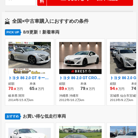
料
全国×中古車購入におすすめの条件
8/9更新！新着車両
PICK UP
トヨタ 86 2.0 GT キーフリー プッシュスタート ミッションモ
トヨタ 86 2.0 GT CROSS SPEED18インチAW/柿本マフラー/BLITZ
総額
本体
総額
本体
総額
本体
70
65
89
79
94
74
.8
万円
.8
万円
.9
万円
.9
万円
.9
万円
.
岐阜県 関市
沖縄県 沖縄市
宮城県 仙台市宮城
2014年/15.8万km
2012年/16.2万km
2013年/9.2万km
お買い得な低走行車両
おすすめ