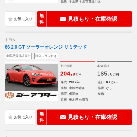
住所
千葉県 千葉市花見川区
無
見積もり・在庫確認
料
トヨタ
86 2.0 GT ソーラーオレンジ リミテッド
車両品質保証書付
購入プラン付き
支払総額
本体価格
.
.
204
185
8
6
万円
万円
年式
2017年
走行
6.2万km
車検
車検整備無
修復
なし
保証
保証無
整備
-
住所
栃木県 佐野市
無
見積もり・在庫確認
料