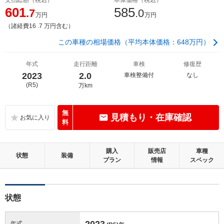
601
585
.7
.0
万円
万円
（諸経費16 .7 万円含む）
この車種の相場価格（平均本体価格：648万円）
年式
走行距離
車検
修復歴
2023
2.0
車検整備付
なし
(R5)
万km
無
見積もり・在庫確認
料
購入
販売店
車種
状態
装備
プラン
情報
スペック
状態
2023
年式