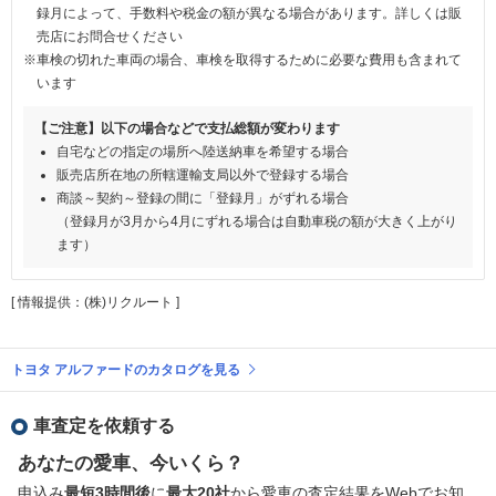
録月によって、手数料や税金の額が異なる場合があります。詳しくは販
売店にお問合せください
※車検の切れた車両の場合、車検を取得するために必要な費用も含まれて
います
【ご注意】以下の場合などで支払総額が変わります
自宅などの指定の場所へ陸送納車を希望する場合
販売店所在地の所轄運輸支局以外で登録する場合
商談～契約～登録の間に「登録月」がずれる場合
（登録月が3月から4月にずれる場合は自動車税の額が大きく上がり
ます）
[ 情報提供：(株)リクルート ]
トヨタ アルファードのカタログを見る
車査定を依頼する
あなたの愛車、今いくら？
申込み
最短3時間後
に
最大20社
から愛車の査定結果をWebでお知