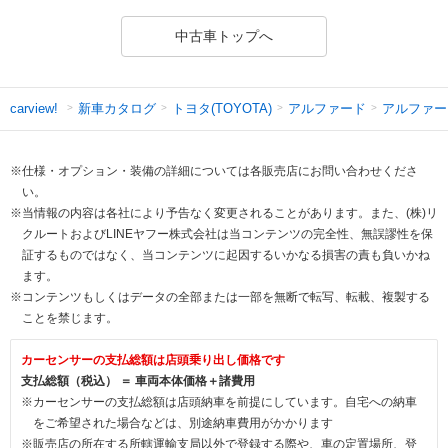
中古車トップへ
新車カタログ
トヨタ(TOYOTA)
アルファード
アルファー
carview!
※仕様・オプション・装備の詳細については各販売店にお問い合わせくださ
い。
※当情報の内容は各社により予告なく変更されることがあります。また、(株)リ
クルートおよびLINEヤフー株式会社は当コンテンツの完全性、無誤謬性を保
証するものではなく、当コンテンツに起因するいかなる損害の責も負いかね
ます。
※コンテンツもしくはデータの全部または一部を無断で転写、転載、複製する
ことを禁じます。
カーセンサーの支払総額は店頭乗り出し価格です
支払総額（税込） ＝ 車両本体価格＋諸費用
※カーセンサーの支払総額は店頭納車を前提にしています。自宅への納車
をご希望された場合などは、別途納車費用がかかります
※販売店の所在する所轄運輸支局以外で登録する際や、車の定置場所、登