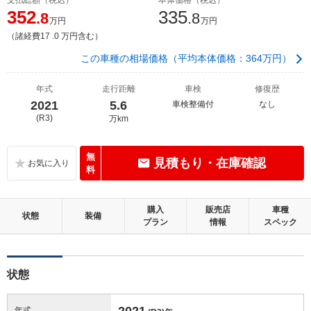
352
335
.8
.8
万円
万円
（諸経費17 .0 万円含む）
この車種の相場価格（平均本体価格：364万円）
年式
走行距離
車検
修復歴
2021
5.6
車検整備付
なし
(R3)
万km
無
見積もり・在庫確認
料
購入
販売店
車種
状態
装備
プラン
情報
スペック
状態
2021
年式