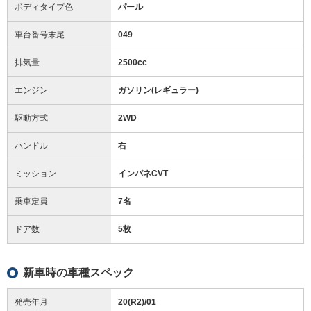
ボディタイプ色
パール
車台番号末尾
049
排気量
2500cc
エンジン
ガソリン(レギュラー)
駆動方式
2WD
ハンドル
右
ミッション
インパネCVT
乗車定員
7名
ドア数
5枚
新車時の車種スペック
発売年月
20(R2)/01