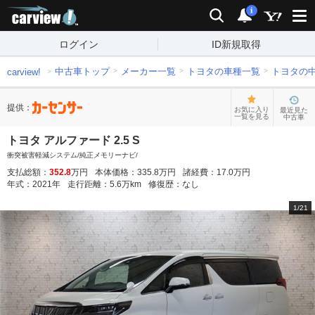
carview!
検索
通知
i
ログイン
ID新規取得
中古車トップ
メーカー一覧
トヨタの車種一覧
トヨタの
carview!
提供：
お気に入り
最近見た
一覧を見る
中古車
トヨタ アルファード 2.5 S
衝突被害軽減システム/純正メモリーナビ/
支払総額：
352.8
万円
本体価格：
335.8
万円
諸経費：
17.0
万円
年式：
2021
年
走行距離：
5.6
万km
修復歴：
なし
1
/
21