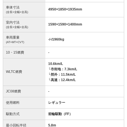
車体寸法
4950
×
1850
×
1935
mm
(全長×全幅×全高)
室内寸法
1590
×
1590
×
1400
mm
(全長×全幅×全高)
車両重量
-/-/1960
kg
(AT×MT×CVT)
10・15燃費
-
10.6km/L
└市街地：7.3km/L
WLTC燃費
└郊外：11.5km/L
└高速：12.4km/L
JC08燃費
-
使用燃料
レギュラー
駆動方式
前輪駆動（FF）
最小回転半径
5.8
m