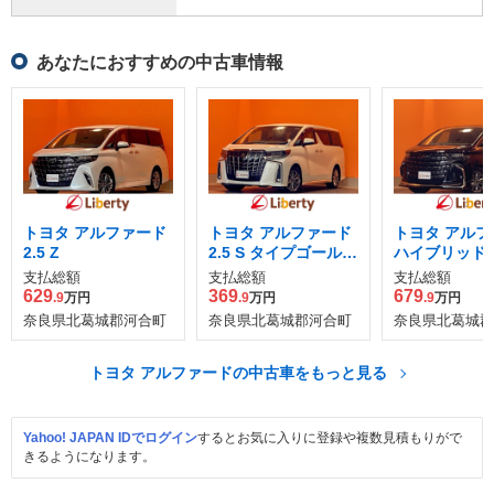
あなたにおすすめの中古車情報
トヨタ アルファード
トヨタ アルファード
トヨタ アルフ
2.5 Z
2.5 S タイプゴールド
ハイブリッド 2.
II
支払総額
支払総額
支払総額
629
369
679
.9
万円
.9
万円
.9
万円
奈良県北葛城郡河合町
奈良県北葛城郡河合町
奈良県北葛城郡
トヨタ アルファードの中古車をもっと見る
Yahoo! JAPAN IDでログイン
するとお気に入りに登録や複数見積もりがで
きるようになります。