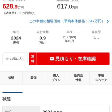
628
617
.9
.0
万円
万円
（諸経費11 .9 万円含む）
この車種の相場価格（平均本体価格：647万円）
年式
走行距離
車検
修復歴
2024
0.9
2027(R9)
なし
年10月
(R6)
万km
無
見積もり・在庫確認
料
購入
販売店
車種
状態
装備
プラン
情報
スペック
状態
2024
年式