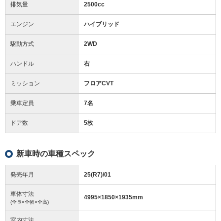
排気量
2500cc
エンジン
ハイブリッド
駆動方式
2WD
ハンドル
右
ミッション
フロアCVT
乗車定員
7名
ドア数
5枚
新車時の車種スペック
発売年月
25(R7)/01
車体寸法
4995
×
1850
×
1935
mm
(全長×全幅×全高)
室内寸法