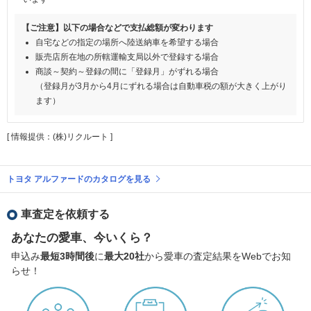
【ご注意】以下の場合などで支払総額が変わります
自宅などの指定の場所へ陸送納車を希望する場合
販売店所在地の所轄運輸支局以外で登録する場合
商談～契約～登録の間に「登録月」がずれる場合
（登録月が3月から4月にずれる場合は自動車税の額が大きく上がり
ます）
[ 情報提供：(株)リクルート ]
トヨタ アルファードのカタログを見る
車査定を依頼する
あなたの愛車、今いくら？
申込み
最短3時間後
に
最大20社
から愛車の査定結果をWebでお知
らせ！