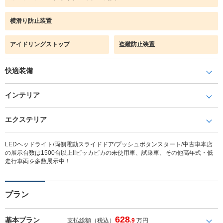
横滑り防止装置
アイドリングストップ
盗難防止装置
快適装備
インテリア
エクステリア
LEDヘッドライト/両側電動スライドドア/プッシュボタンスタート/中古車本店
の展示台数は1500台以上!!ピッカピカの未使用車、試乗車、その他高年式・低
走行車両を多数展示中！
プラン
628
基本プラン
支払総額（税込）
.9
万円