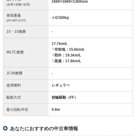
1660
×
1660
×
1360
mm
(全長×全幅×全高)
車両重量
-/-/2160
kg
(AT×MT×CVT)
10・15燃費
-
17.7km/L
└市街地：15.6km/L
WLTC燃費
└郊外：19.3km/L
└高速：17.8km/L
JC08燃費
-
使用燃料
レギュラー
駆動方式
前輪駆動（FF）
最小回転半径
5.9
m
あなたにおすすめの中古車情報