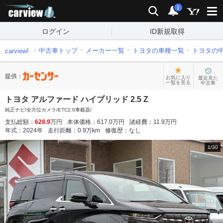
carview!
検索
通知
i
ログイン
ID新規取得
中古車トップ
メーカー一覧
トヨタの車種一覧
トヨタの
carview!
提供：
お気に入り
最近見た
一覧を見る
中古車
トヨタ アルファード ハイブリッド 2.5 Z
純正ナビ/全方位カメラ/ETC2.0車載器/
支払総額：
628.9
万円
本体価格：
617.0
万円
諸経費：
11.9
万円
年式：
2024
年
走行距離：
0.9
万km
修復歴：
なし
1
/
30