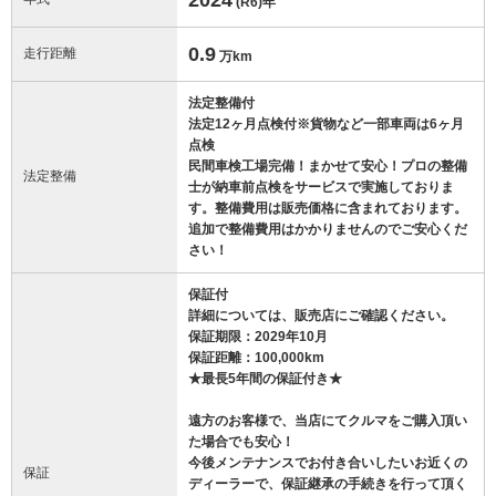
(R6)
年
0.9
走行距離
万km
法定整備付
法定12ヶ月点検付※貨物など一部車両は6ヶ月
点検
民間車検工場完備！まかせて安心！プロの整備
法定整備
士が納車前点検をサービスで実施しておりま
す。整備費用は販売価格に含まれております。
追加で整備費用はかかりませんのでご安心くだ
さい！
保証付
詳細については、販売店にご確認ください。
保証期限：2029年10月
保証距離：100,000km
★最長5年間の保証付き★
遠方のお客様で、当店にてクルマをご購入頂い
た場合でも安心！
今後メンテナンスでお付き合いしたいお近くの
保証
ディーラーで、保証継承の手続きを行って頂く