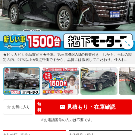
★ピッカピカ高品質宣言★全車、第三者機関AISの検査付き！しかも、当店の鑑
定の内、97％以上が5点評価ですから、品質には徹底してこだわり、仕入れ、
管理を行っております。
無
見積もり・在庫確認
料
※お電話番号の入力は不要です。
支払総額（税込）
本体価格（税込）