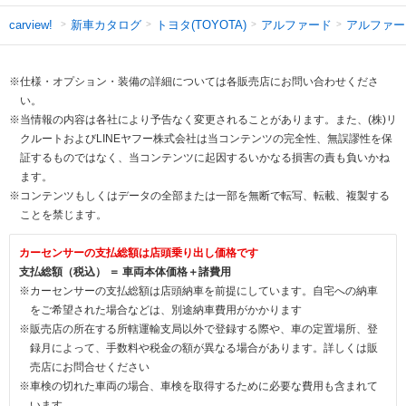
新車カタログ
トヨタ(TOYOTA)
アルファード
アルファー
carview!
※仕様・オプション・装備の詳細については各販売店にお問い合わせくださ
い。
※当情報の内容は各社により予告なく変更されることがあります。また、(株)リ
クルートおよびLINEヤフー株式会社は当コンテンツの完全性、無誤謬性を保
証するものではなく、当コンテンツに起因するいかなる損害の責も負いかね
ます。
※コンテンツもしくはデータの全部または一部を無断で転写、転載、複製する
ことを禁じます。
カーセンサーの支払総額は店頭乗り出し価格です
支払総額（税込） ＝ 車両本体価格＋諸費用
※カーセンサーの支払総額は店頭納車を前提にしています。自宅への納車
をご希望された場合などは、別途納車費用がかかります
※販売店の所在する所轄運輸支局以外で登録する際や、車の定置場所、登
録月によって、手数料や税金の額が異なる場合があります。詳しくは販
売店にお問合せください
※車検の切れた車両の場合、車検を取得するために必要な費用も含まれて
います