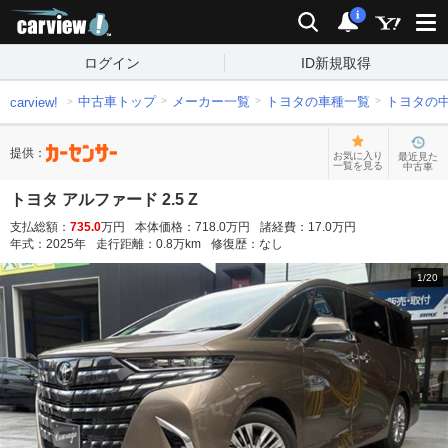
carview!
検索
通知
i
ログイン
ID新規取得
中古車トップ
メーカー一覧
トヨタの車種一覧
トヨタの
carview!
提供：
お気に入り
最近見た
一覧を見る
中古車
トヨタ アルファード 2.5 Z
支払総額：
735.0
万円
本体価格：
718.0
万円
諸経費：
17.0
万円
年式：
2025
年
走行距離：
0.8
万km
修復歴：
なし
1
/
20