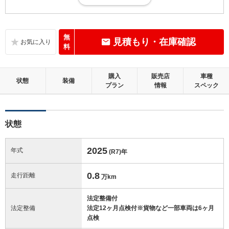
走行距離5万km以下で、内外装にダメージがほとんどない、良好な状態
です。
内装：
無
見積もり・在庫確認
無キズ、もしくは傷みや汚れなどがほぼない、とても綺麗な状態です。
料
外装：
購入
販売店
車種
無キズ、もしくはキズやヘコミなどがほぼない、とても綺麗な状態で
状態
装備
プラン
情報
スペック
す。
修復歴：無
状態
この中古車の「車両品質評価書」を見る
2025
年式
(R7)
年
0.8
走行距離
万km
法定整備付
法定整備
法定12ヶ月点検付※貨物など一部車両は6ヶ月
点検