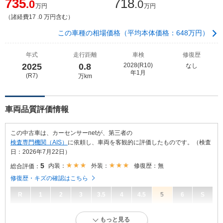
735
718
.0
.0
万円
万円
（諸経費17 .0 万円含む）
この車種の相場価格（平均本体価格：648万円）
年式
走行距離
車検
修復歴
2025
0.8
2028(R10)
なし
年1月
(R7)
万km
車両品質評価情報
この中古車は、カーセンサーnetが、第三者の
検査専門機関（AIS）
に依頼し、車両を客観的に評価したものです。（検査
日：2026年7月22日）
5
内装：
外装：
修復歴：無
総合評価：
修復歴・キズの確認はこちら
R
1
2
3
3.5
4
4.5
5
6
S
5
総合評価：
もっと見る