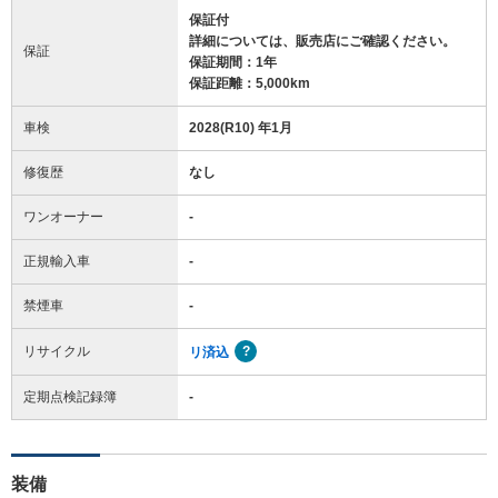
保証付
詳細については、販売店にご確認ください。
保証
保証期間：1年
保証距離：5,000km
車検
2028(R10) 年1月
修復歴
なし
ワンオーナー
-
正規輸入車
-
禁煙車
-
リサイクル
リ済込
定期点検記録簿
-
装備