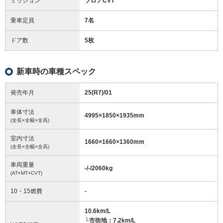
ミッション
フロアCVT
乗車定員
7名
ドア数
5枚
新車時の車種スペック
発売年月
25(R7)/01
車体寸法
4995
×
1850
×
1935
mm
(全長×全幅×全高)
室内寸法
1660
×
1660
×
1360
mm
(全長×全幅×全高)
車両重量
-/-/2060
kg
(AT×MT×CVT)
10・15燃費
-
10.6km/L
└市街地：7.2km/L