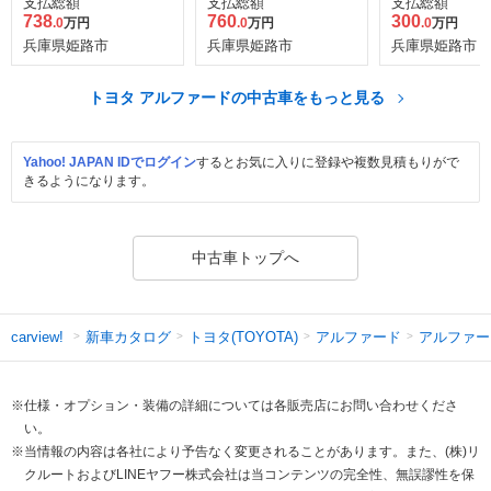
支払総額
支払総額
支払総額
738
760
300
.0
万円
.0
万円
.0
万円
兵庫県姫路市
兵庫県姫路市
兵庫県姫路市
トヨタ アルファードの中古車をもっと見る
Yahoo! JAPAN IDでログイン
するとお気に入りに登録や複数見積もりがで
きるようになります。
中古車トップへ
新車カタログ
トヨタ(TOYOTA)
アルファード
アルファー
carview!
※仕様・オプション・装備の詳細については各販売店にお問い合わせくださ
い。
※当情報の内容は各社により予告なく変更されることがあります。また、(株)リ
クルートおよびLINEヤフー株式会社は当コンテンツの完全性、無誤謬性を保