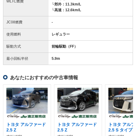
WLTC燃費
└郊外：11.3km/L
└高速：12.6km/L
JC08燃費
-
使用燃料
レギュラー
駆動方式
前輪駆動（FF）
最小回転半径
5.9
m
あなたにおすすめの中古車情報
トヨタ アルファード
トヨタ アルファード
トヨタ アルフ
2.5 Z
2.5 Z
2.5 S タイ