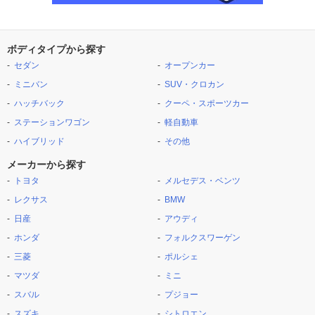
ボディタイプから探す
セダン
オープンカー
ミニバン
SUV・クロカン
ハッチバック
クーペ・スポーツカー
ステーションワゴン
軽自動車
ハイブリッド
その他
メーカーから探す
トヨタ
メルセデス・ベンツ
レクサス
BMW
日産
アウディ
ホンダ
フォルクスワーゲン
三菱
ポルシェ
マツダ
ミニ
スバル
プジョー
スズキ
シトロエン