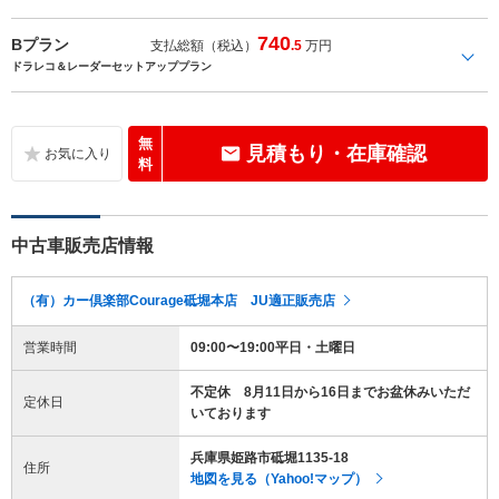
740
Bプラン
支払総額（税込）
.5
万円
ドラレコ＆レーダーセットアッププラン
無
見積もり・在庫確認
料
中古車販売店情報
（有）カー倶楽部Courage砥堀本店 JU適正販売店
営業時間
09:00〜19:00平日・土曜日
不定休 8月11日から16日までお盆休みいただ
定休日
いております
兵庫県姫路市砥堀1135-18
住所
地図を見る（Yahoo!マップ）