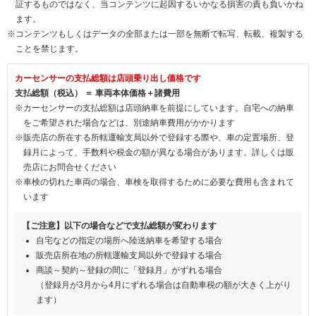
証するものではなく、当コンテンツに起因するいかなる損害の責も負いかね
ます。
※コンテンツもしくはデータの全部または一部を無断で転写、転載、複製する
ことを禁じます。
カーセンサーの支払総額は店頭乗り出し価格です
支払総額（税込） ＝ 車両本体価格＋諸費用
※カーセンサーの支払総額は店頭納車を前提にしています。自宅への納車
をご希望された場合などは、別途納車費用がかかります
※販売店の所在する所轄運輸支局以外で登録する際や、車の定置場所、登
録月によって、手数料や税金の額が異なる場合があります。詳しくは販
売店にお問合せください
※車検の切れた車両の場合、車検を取得するために必要な費用も含まれて
います
【ご注意】以下の場合などで支払総額が変わります
自宅などの指定の場所へ陸送納車を希望する場合
販売店所在地の所轄運輸支局以外で登録する場合
商談～契約～登録の間に「登録月」がずれる場合
（登録月が3月から4月にずれる場合は自動車税の額が大きく上がり
ます）