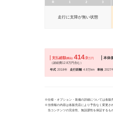
R
1
2
3
走行に支障が無い状態
414
支払総額
.9
本体
万円
(税込)
（諸経費12.8万円含む）
年式
2018年
走行距離
4.9万km
車検
2027
※仕様・オプション・装備の詳細については各販
※当情報の内容は各販売店により予告なく変更され
当コンテンツの完全性、無誤謬性を保証するも