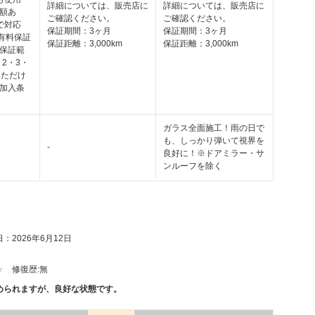
詳細については、販売店に
詳細については、販売店に
額あ
ご確認ください。
ご確認ください。
で対応
保証期間：3ヶ月
保証期間：3ヶ月
の有料保証
保証距離：3,000km
保証距離：3,000km
保証範
・2・3・
いただけ
加入条
ガラス全面施工！雨の日で
も、しっかり弾いて視界を
-
良好に！※ドアミラー・サ
ンルーフを除く
：2026年6月12日
修復歴:
無
められますが、良好な状態です。