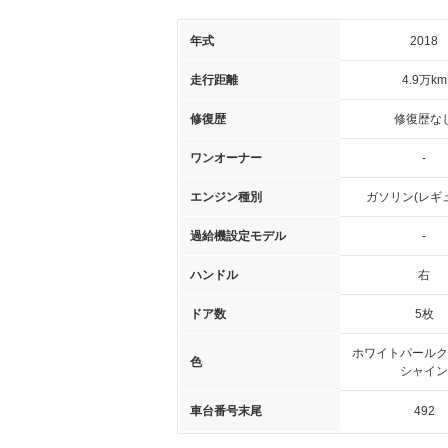
年式
2018
走行距離
4.9万km
修復歴
修復歴な
ワンオーナー
-
エンジン種別
ガソリン(レギ
過給機設定モデル
-
ハンドル
右
ドア数
5枚
ホワイトパールク
色
シャイン
車台番号末尾
492