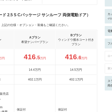
カ
 2.5 S Cパッケージ サンルーフ 両側電動ドア）
-/
。上記の仕様・オプション・装備もご確認ください。
電
Bプラン
Aプラン
ン
ウィンドウ撥水コート付き
希望ナンバープラン
フ
プラン
416
416
ロ
.5
.6
万円
万円
万円
寒
14
.4
万円
14
.5
万円
円
402
.1
万円
402
.1
万円
ス
両
販売店
。
km
保証付
保証付
も使用