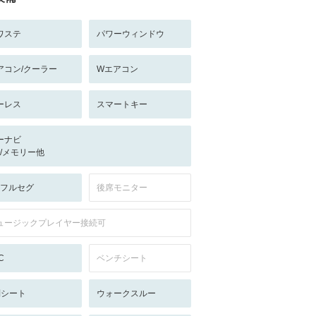
ワステ
パワーウィンドウ
アコン/クーラー
Wエアコン
ーレス
スマートキー
ーナビ
-/-/メモリー他
V:フルセグ
後席モニター
ュージックプレイヤー接続可
C
ベンチシート
列シート
ウォークスルー