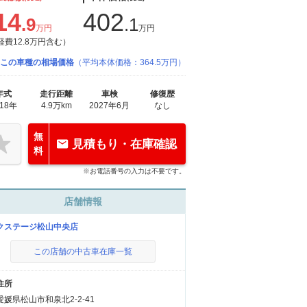
14
402
.9
.1
万円
万円
経費12.8万円含む）
この車種の相場価格
（平均本体価格：364.5万円）
年式
走行距離
車検
修復歴
018年
4.9万km
2027年6月
なし
無
見積もり・在庫確認
料
※お電話番号の入力は不要です。
店舗情報
クステージ松山中央店
この店舗の中古車在庫一覧
住所
愛媛県松山市和泉北2-2-41