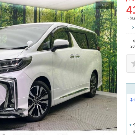
1
/
22
4
（諸
2
ネ