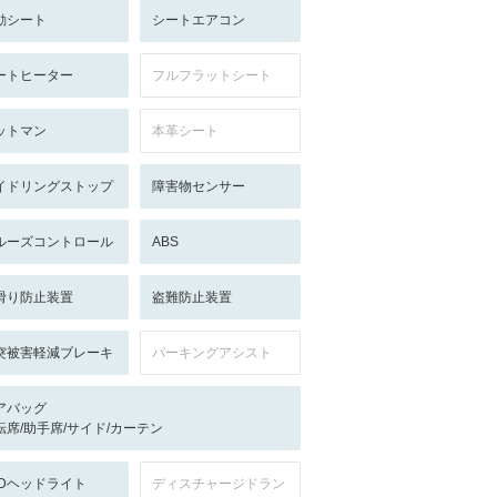
動シート
シートエアコン
ートヒーター
フルフラットシート
ットマン
本革シート
イドリングストップ
障害物センサー
ルーズコントロール
ABS
滑り防止装置
盗難防止装置
突被害軽減ブレーキ
パーキングアシスト
アバッグ
転席/助手席/サイド/カーテン
EDヘッドライト
ディスチャージドラン