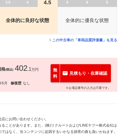
4.5
3.5
4
5
6
S
全体的に良好な状態
全体的に優良な状態
この中古車の「車両品質評価書」を見る
402
価格
.1
万円
無
(税込)
見積もり・在庫確認
料
年6月
修復歴
なし
※お電話番号の入力は不要です。
売店にお問い合わせください。
ることがあります。また、(株)リクルートおよびLINEヤフー株式会社は
のではなく、当コンテンツに起因するいかなる損害の責も負いかねます。