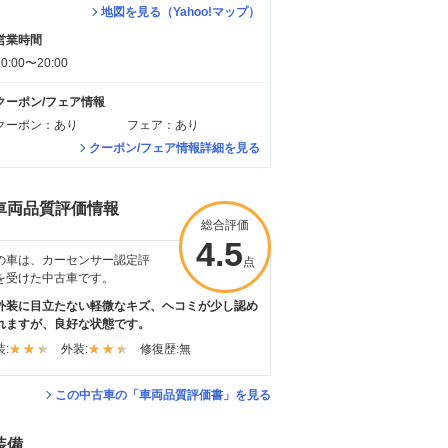
地図を見る（Yahoo!マップ）
営業時間
10:00〜20:00
クーポン/フェア情報
クーポン：あり
フェア：あり
クーポン/フェア情報詳細を見る
車両品質評価情報
総合評価
4.5
の車は、カーセンサー認定評
点
を受けた中古車です。
外装に目立たない軽微なキズ、ヘコミが少し認め
れますが、良好な状態です。
:
外装:
修復歴:
無
この中古車の「車両品質評価書」を見る
装備