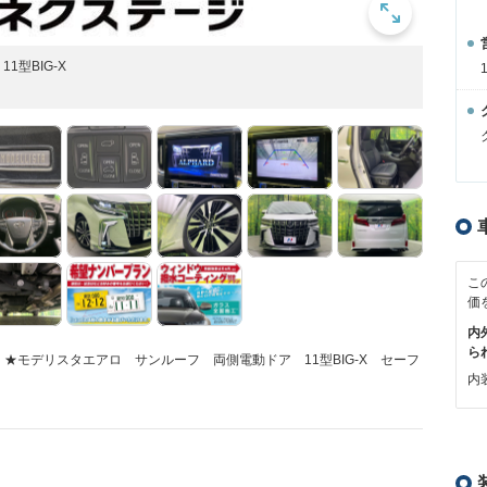
型BIG-X
こ
価
内
ら
！★モデリスタエアロ サンルーフ 両側電動ドア 11型BIG-X セーフ
内装