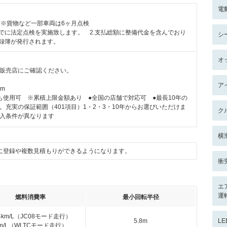
電
付※貨物など一部車両は6ヶ月点検
までに法定点検を実施致します。 2.支払総額に整備代金を含んでおり
シ
記録簿が発行されます。
オ
販売店にご確認ください。
ア
km
も使用可 ※累積上限金額あり ●全国の店舗で対応可 ●最長10年の
。充実の保証範囲（401項目）1・2・3・10年からお選びいただけま
ク
入条件が異なります
横
に登録や複数見積もりができるようになります。
衝
エ
運
燃料消費率
最小回転半径
.4km/L（JC08モード走行）
5.8m
L
km/L（WLTCモード走行）