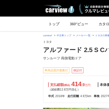
トップ
360°ビュー
カタ
carview!
中古車トップ
メーカー一覧
トヨタの車
トヨタ
アルファード 2.5 S 
サンルーフ 両側電動ドア
車両品質評価書付
保証付
414
支払総額
.9
本体
万円
(税込)
（諸経費12.8万円含む）
年式
2018年
走行距離
4.9万km
車検
2027