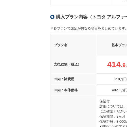
購入プラン内容（トヨタ アルファード
※各プランで設定が異なる項目をまとめています
プラン名
基本プラ
414
.9
支払総額（税込）
※内：諸費用
12
.8
万円
※内：本体価格
402
.1
万
保証付
詳細については、
にご確認ください
保証期間：3ヶ月
保証距離：3,000
●期間中は何度で