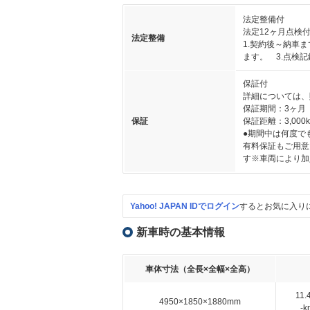
法定整備付
法定12ヶ月点検
法定整備
1.契約後～納車
ます。 3.点検
保証付
詳細については、
保証期間：3ヶ月
保証
保証距離：3,000
●期間中は何度で
有料保証もご用意
す※車両により加
Yahoo! JAPAN IDでログイン
するとお気に入り
新車時の基本情報
車体寸法（全長×全幅×全高）
11
4950×1850×1880mm
-