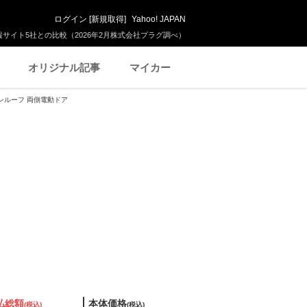
ログイン
[
新規取得
]
Yahoo! JAPAN
サイト5社との比較（2026年2月株式会社プラグ調べ）
オリジナル記事
マイカー
サンルーフ 両側電動ドア
払総額
本体価格
(税込)
(税込)