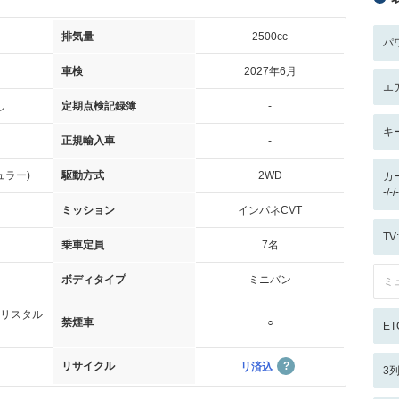
排気量
2500cc
パ
車検
2027年6月
エ
し
定期点検記録簿
-
キ
正規輸入車
-
ュラー)
駆動方式
2WD
カ
-/
ミッション
インパネCVT
T
乗車定員
7名
ボディタイプ
ミニバン
ミ
リスタル
禁煙車
○
ET
リサイクル
リ済込
3