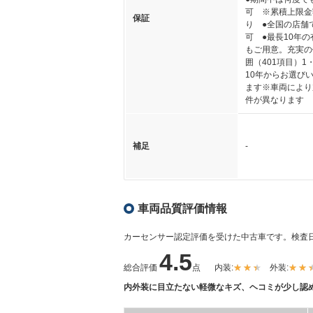
可 ※累積上限金
保証
り ●全国の店舗
可 ●最長10年
もご用意。充実の
囲（401項目）1
10年からお選び
ます※車両により
件が異なります
補足
-
車両品質評価情報
カーセンサー認定評価を受けた中古車です。
検査日
4.5
総合評価
点
内装:
外装:
内外装に目立たない軽微なキズ、ヘコミが少し認