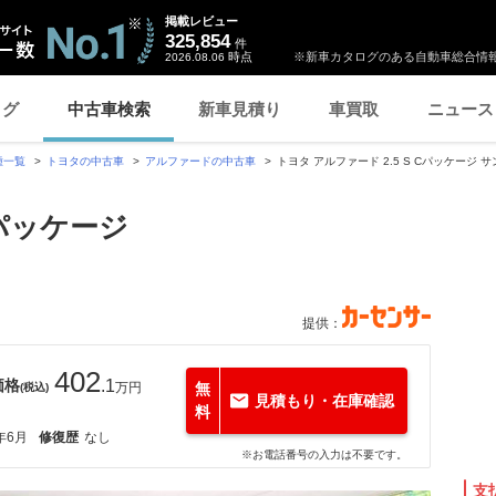
掲載レビュー
325,854
件
時点
※新車カタログのある自動車総合情報
2026.08.06
ログ
中古車検索
新車見積り
車買取
ニュース
種一覧
トヨタの中古車
アルファードの中古車
トヨタ アルファード 2.5 S Cパッケージ 
Cパッケージ
提供：
402
価格
.1
万円
無
(税込)
見積もり・在庫確認
料
年6月
修復歴
なし
※お電話番号の入力は不要です。
支