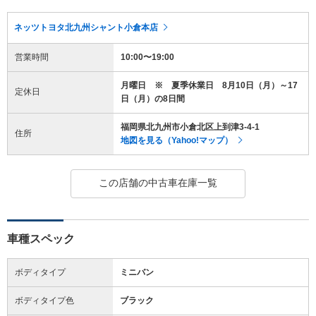
ネッツトヨタ北九州シャント小倉本店
営業時間
10:00〜19:00
月曜日 ※ 夏季休業日 8月10日（月）～17
定休日
日（月）の8日間
福岡県北九州市小倉北区上到津3-4-1
住所
地図を見る（Yahoo!マップ）
この店舗の中古車在庫一覧
車種スペック
ボディタイプ
ミニバン
ボディタイプ色
ブラック