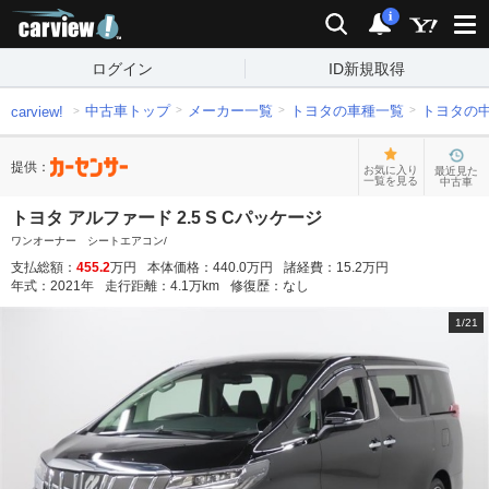
carview!
検索
通知
i
ログイン
ID新規取得
中古車トップ
メーカー一覧
トヨタの車種一覧
トヨタの
carview!
提供：
お気に入り
最近見た
一覧を見る
中古車
トヨタ アルファード 2.5 S Cパッケージ
ワンオーナー シートエアコン/
支払総額：
455.2
万円
本体価格：
440.0
万円
諸経費：
15.2
万円
年式：
2021
年
走行距離：
4.1
万km
修復歴：
なし
1
/
21