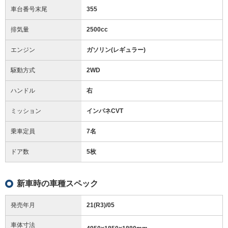
車台番号末尾
355
排気量
2500cc
エンジン
ガソリン(レギュラー)
駆動方式
2WD
ハンドル
右
ミッション
インパネCVT
乗車定員
7名
ドア数
5枚
新車時の車種スペック
発売年月
21(R3)/05
車体寸法