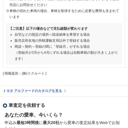
売店にお問合せください
※車検の切れた車両の場合、車検を取得するために必要な費用も含まれて
います
【ご注意】以下の場合などで支払総額が変わります
自宅などの指定の場所へ陸送納車を希望する場合
販売店所在地の所轄運輸支局以外で登録する場合
商談～契約～登録の間に「登録月」がずれる場合
（登録月が3月から4月にずれる場合は自動車税の額が大きく上がり
ます）
[ 情報提供：(株)リクルート ]
トヨタ アルファードのカタログを見る
車査定を依頼する
あなたの愛車、今いくら？
申込み
最短3時間後
に
最大20社
から愛車の査定結果をWebでお知