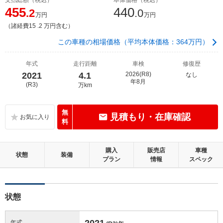
455
440
.2
.0
万円
万円
（諸経費15 .2 万円含む）
この車種の相場価格（平均本体価格：364万円）
年式
走行距離
車検
修復歴
2021
4.1
2026(R8)
なし
年8月
(R3)
万km
無
見積もり・在庫確認
料
購入
販売店
車種
状態
装備
プラン
情報
スペック
状態
2021
年式