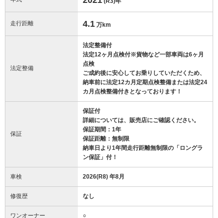
(R3)
年
4.1
走行距離
万km
法定整備付
法定12ヶ月点検付※貨物など一部車両は6ヶ月
点検
法定整備
ご成約後に安心してお乗りしていただくため、
納車前に法定12カ月定期点検整備または法定24
カ月点検整備付きとなっております！
保証付
詳細については、販売店にご確認ください。
保証期間：1年
保証
保証距離：無制限
納車日より1年間走行距離無制限の「ロングラ
ン保証」付！
車検
2026(R8) 年8月
修復歴
なし
ワンオーナー
○