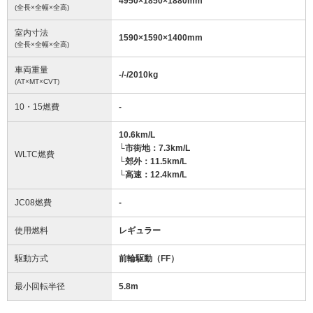
4950
×
1850
×
1880
mm
(全長×全幅×全高)
室内寸法
1590
×
1590
×
1400
mm
(全長×全幅×全高)
車両重量
-/-/2010
kg
(AT×MT×CVT)
10・15燃費
-
10.6km/L
└市街地：7.3km/L
WLTC燃費
└郊外：11.5km/L
└高速：12.4km/L
JC08燃費
-
使用燃料
レギュラー
駆動方式
前輪駆動（FF）
最小回転半径
5.8
m