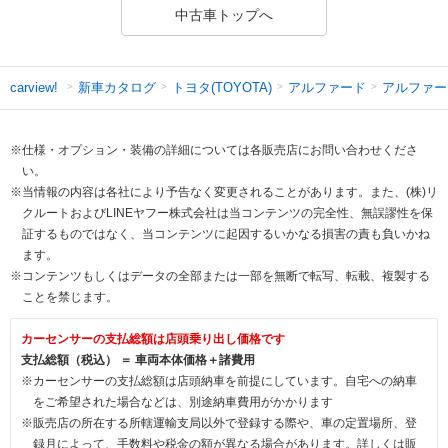
中古車トップへ
新車カタログ
トヨタ(TOYOTA)
アルファード
アルファー
carview!
※仕様・オプション・装備の詳細については各販売店にお問い合わせくださ
い。
※当情報の内容は各社により予告なく変更されることがあります。また、(株)リ
クルートおよびLINEヤフー株式会社は当コンテンツの完全性、無誤謬性を保
証するものではなく、当コンテンツに起因するいかなる損害の責も負いかね
ます。
※コンテンツもしくはデータの全部または一部を無断で転写、転載、複製する
ことを禁じます。
カーセンサーの支払総額は店頭乗り出し価格です
支払総額（税込） ＝ 車両本体価格＋諸費用
※カーセンサーの支払総額は店頭納車を前提にしています。自宅への納車
をご希望された場合などは、別途納車費用がかかります
※販売店の所在する所轄運輸支局以外で登録する際や、車の定置場所、登
録月によって、手数料や税金の額が異なる場合があります。詳しくは販