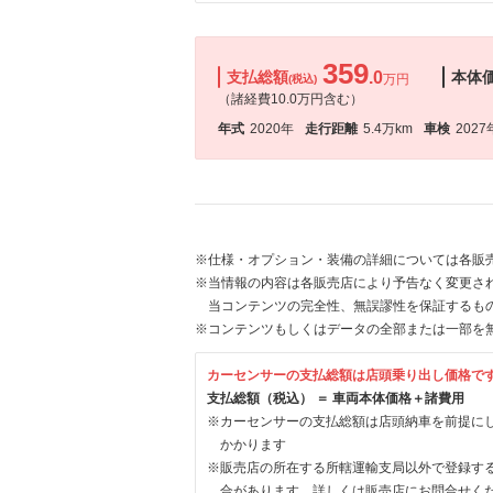
359
支払総額
.0
本体
万円
(税込)
（諸経費10.0万円含む）
年式
2020年
走行距離
5.4万km
車検
2027
※仕様・オプション・装備の詳細については各販
※当情報の内容は各販売店により予告なく変更され
当コンテンツの完全性、無誤謬性を保証するも
※コンテンツもしくはデータの全部または一部を
カーセンサーの支払総額は店頭乗り出し価格で
支払総額（税込） ＝ 車両本体価格＋諸費用
※カーセンサーの支払総額は店頭納車を前提に
かかります
※販売店の所在する所轄運輸支局以外で登録す
合があります。詳しくは販売店にお問合せく