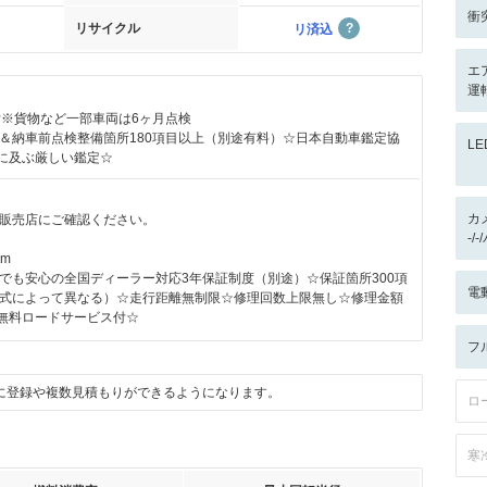
衝
リサイクル
リ済込
エ
運
付※貨物など一部車両は6ヶ月点検
＆納車前点検整備箇所180項目以上（別途有料）☆日本自動車鑑定協
L
目に及ぶ厳しい鑑定☆
カ
販売店にご確認ください。
-/
km
でも安心の全国ディーラー対応3年保証制度（別途）☆保証箇所300項
電
式によって異なる）☆走行距離無制限☆修理回数上限無し☆修理金額
日無料ロードサービス付☆
フ
に登録や複数見積もりができるようになります。
ロ
寒