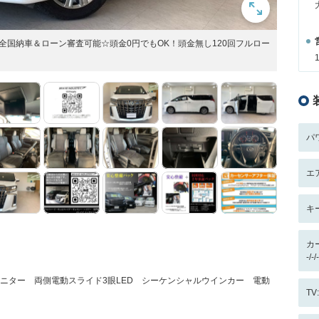
全国納車＆ローン審査可能☆頭金0円でもOK！頭金無し120回フルロー
パ
エ
キ
カ
-/
ニター 両側電動スライド3眼LED シーケンシャルウインカー 電動
T