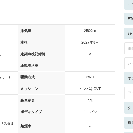
ミ
ET
排気量
2500cc
3
車検
2027年8月
電
し
定期点検記録簿
○
シ
正規輸入車
-
ュラー)
駆動方式
2WD
オ
ミッション
インパネCVT
ア
乗車定員
7名
ク
ボディタイプ
ミニバン
横
リスタル
禁煙車
○