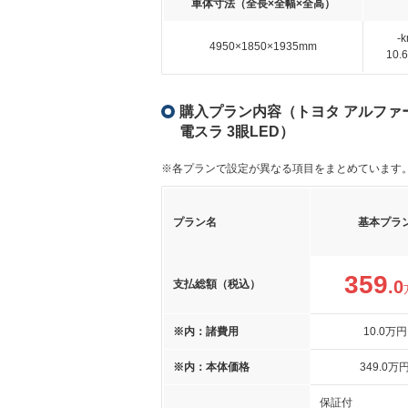
車体寸法（全長×全幅×全高）
-
4950×1850×1935mm
10
購入プラン内容（トヨタ アルファード 
電スラ 3眼LED）
※各プランで設定が異なる項目をまとめています
プラン名
基本プラ
359
.0
支払総額（税込）
※内：諸費用
10
.0
万円
※内：本体価格
349
.0
万
保証付