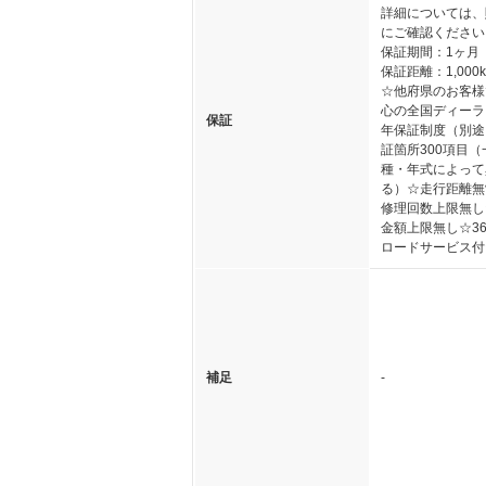
詳細については、
にご確認ください
保証期間：1ヶ月
保証距離：1,000
☆他府県のお客様
心の全国ディーラ
保証
年保証制度（別途
証箇所300項目（
種・年式によって
る）☆走行距離無
修理回数上限無し
金額上限無し☆3
ロードサービス付
補足
-