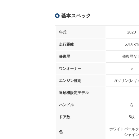
基本スペック
年式
2020
走行距離
5.4万km
修復歴
修復歴な
ワンオーナー
○
エンジン種別
ガソリン(レギ
過給機設定モデル
-
ハンドル
右
ドア数
5枚
ホワイトパールク
色
シャイン