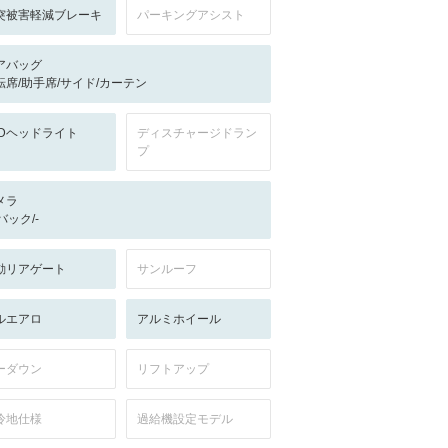
突被害軽減ブレーキ
パーキングアシスト
アバッグ
転席/助手席/サイド/カーテン
EDヘッドライト
ディスチャージドラン
プ
メラ
-/バック/-
動リアゲート
サンルーフ
ルエアロ
アルミホイール
ーダウン
リフトアップ
冷地仕様
過給機設定モデル