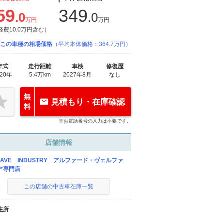
59
349
.0
.0
万円
万円
経費10.0万円含む）
この車種の相場価格
（平均本体価格：364.7万円）
年式
走行距離
車検
修復歴
020年
5.4万km
2027年8月
なし
無
見積もり・在庫確認
料
※お電話番号の入力は不要です。
店舗情報
RAVE INDUSTRY アルファード・ヴェルファ
ア専門店
この店舗の中古車在庫一覧
住所