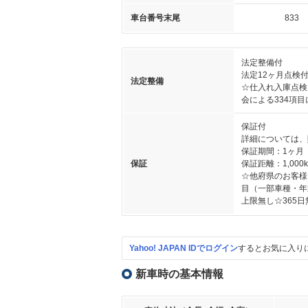
車台番号末尾
833
法定整備付
法定12ヶ月点検
法定整備
☆仕入れ入庫点検
会による334項
保証付
詳細については、
保証期間：1ヶ月
保証
保証距離：1,000
☆他府県のお客様
目（一部車種・年
上限無し☆365
Yahoo! JAPAN IDでログイン
するとお気に入り
新車時の基本情報