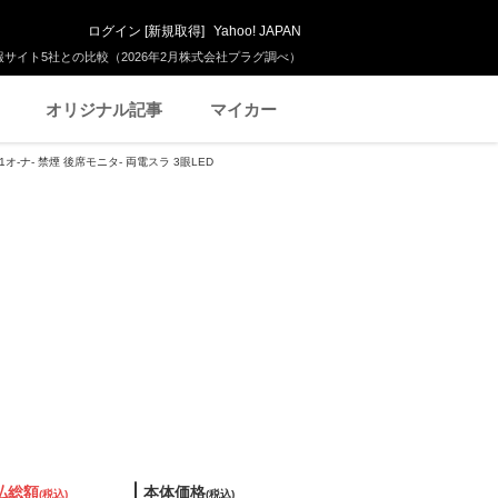
ログイン
[
新規取得
]
Yahoo! JAPAN
サイト5社との比較（2026年2月株式会社プラグ調べ）
オリジナル記事
マイカー
1オ-ナ- 禁煙 後席モニタ- 両電スラ 3眼LED
払総額
本体価格
(税込)
(税込)