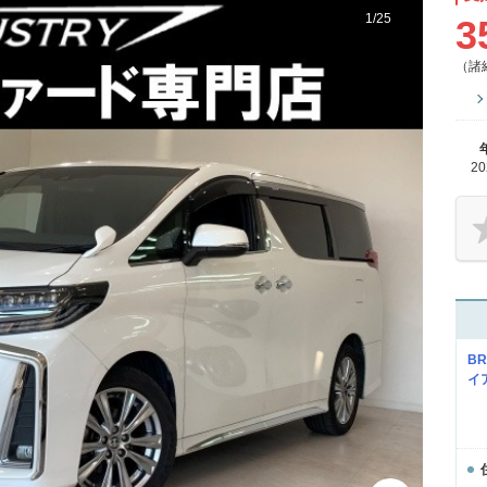
1
/
25
3
（諸
2
B
イ