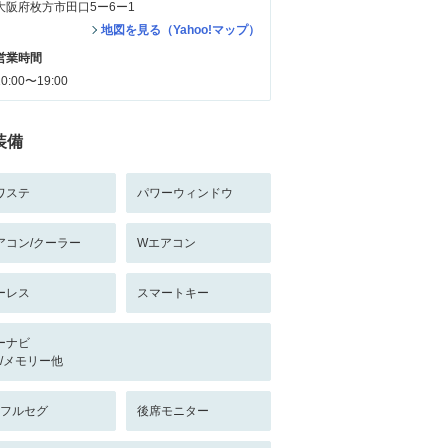
大阪府枚方市田口5ー6ー1
地図を見る（Yahoo!マップ）
営業時間
10:00〜19:00
装備
ワステ
パワーウィンドウ
アコン/クーラー
Wエアコン
ーレス
スマートキー
ーナビ
-/-/メモリー他
V:フルセグ
後席モニター