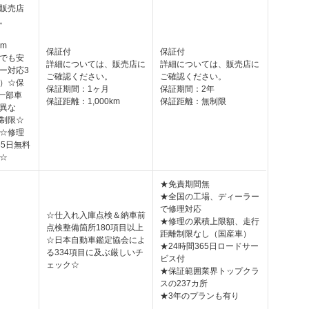
販売店
。
km
保証付
保証付
でも安
詳細については、販売店に
詳細については、販売店に
ー対応3
ご確認ください。
ご確認ください。
）☆保
保証期間：1ヶ月
保証期間：2年
一部車
保証距離：1,000km
保証距離：無制限
異な
制限☆
☆修理
65日無料
☆
★免責期間無
★全国の工場、ディーラー
で修理対応
☆仕入れ入庫点検＆納車前
★修理の累積上限額、走行
点検整備箇所180項目以上
距離制限なし（国産車）
☆日本自動車鑑定協会によ
★24時間365日ロードサー
る334項目に及ぶ厳しいチ
ビス付
ェック☆
★保証範囲業界トップクラ
スの237カ所
★3年のプランも有り