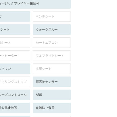
ュージックプレイヤー接続可
C
ベンチシート
列シート
ウォークスルー
動シート
シートエアコン
ートヒーター
フルフラットシート
ットマン
本革シート
イドリングストップ
障害物センサー
ルーズコントロール
ABS
滑り防止装置
盗難防止装置