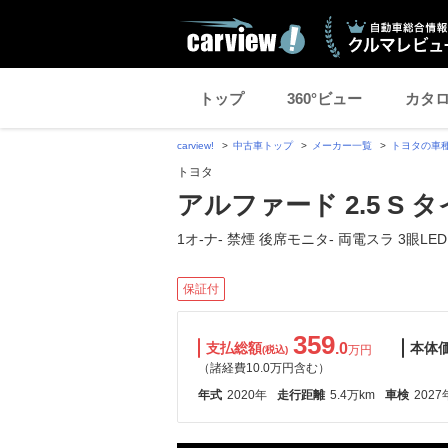
トップ
360°ビュー
カタ
carview!
中古車トップ
メーカー一覧
トヨタの車
トヨタ
アルファード 2.5 S
1オ-ナ- 禁煙 後席モニタ- 両電スラ 3眼LED
保証付
359
支払総額
.0
本体
万円
(税込)
（諸経費10.0万円含む）
年式
2020年
走行距離
5.4万km
車検
2027