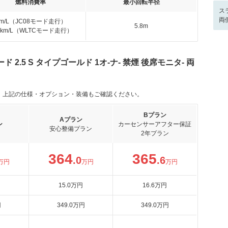
燃料消費率
最小回転半径
ス
両
km/L（JC08モード走行）
5.8m
.6km/L（WLTCモード走行）
2.5 S タイプゴールド 1オ-ナ- 禁煙 後席モニタ- 両
。上記の仕様・オプション・装備もご確認ください。
Bプラン
Aプラン
ン
カーセンサーアフター保証
安心整備プラン
2年プラン
364
365
.0
.6
万円
万円
万円
15
.0
万円
16
.6
万円
円
349
.0
万円
349
.0
万円