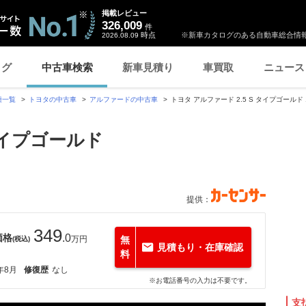
掲載レビュー
326,009
件
時点
※新車カタログのある自動車総合情報
2026.08.09
ログ
中古車検索
新車見積り
車買取
ニュース
種一覧
トヨタの中古車
アルファードの中古車
トヨタ アルファード 2.5 S タイプゴールド 
 タイプゴールド
提供：
349
価格
.0
万円
無
(税込)
見積もり・在庫確認
料
年8月
修復歴
なし
※お電話番号の入力は不要です。
支