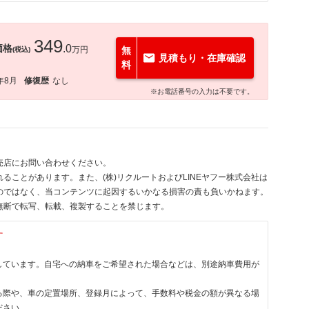
349
価格
.0
万円
無
(税込)
見積もり・在庫確認
料
年8月
修復歴
なし
※お電話番号の入力は不要です。
売店にお問い合わせください。
ることがあります。また、(株)リクルートおよびLINEヤフー株式会社は
のではなく、当コンテンツに起因するいかなる損害の責も負いかねます。
無断で転写、転載、複製することを禁じます。
す
しています。自宅への納車をご希望された場合などは、別途納車費用が
る際や、車の定置場所、登録月によって、手数料や税金の額が異なる場
ださい