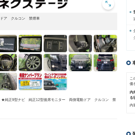
動ドア クルコン 禁煙車
こ
価
内
る
能！★純正9型ナビ 純正12型後席モニター 両側電動ドア クルコン 禁
内装