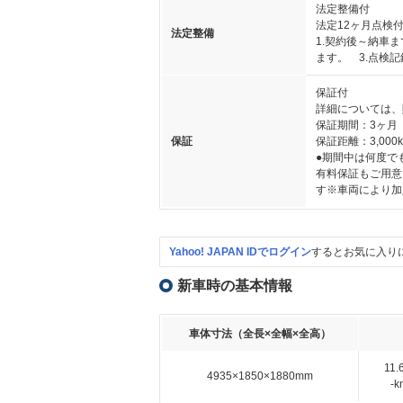
法定整備付
法定12ヶ月点検
法定整備
1.契約後～納車
ます。 3.点検
保証付
詳細については、
保証期間：3ヶ月
保証
保証距離：3,000
●期間中は何度で
有料保証もご用意
す※車両により加
Yahoo! JAPAN IDでログイン
するとお気に入り
新車時の基本情報
車体寸法（全長×全幅×全高）
11
4935×1850×1880mm
-