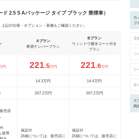
 2.5 S Aパッケージ タイプ ブラック 禁煙車）
カ
フロ
。上記の仕様・オプション・装備もご確認ください。
Bプラン
電
Aプラン
ン
ウィンドウ撥水コート付き
希望ナンバープラン
プラン
フ
221
221
.5
.6
万円
万円
万円
ロ
14
.3
万円
14
.4
万円
寒
円
207
.2
万円
207
.2
万円
ス
両
販売店
。
km
保証付
保証付
も使用
詳細については、販売店に
詳細については、販売店に
額あ