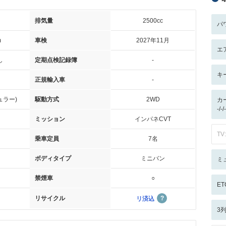
排気量
2500cc
パ
m
車検
2027年11月
エ
し
定期点検記録簿
-
キ
正規輸入車
-
ュラー)
駆動方式
2WD
カ
-/
ミッション
インパネCVT
TV:
乗車定員
7名
ボディタイプ
ミニバン
ミ
禁煙車
○
ET
リサイクル
リ済込
3