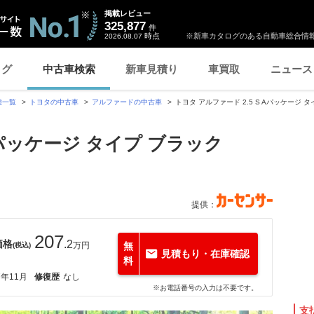
掲載レビュー
325,877
件
時点
※新車カタログのある自動車総合情報
2026.08.07
ログ
中古車検索
新車見積り
車買取
ニュース
種一覧
トヨタの中古車
アルファードの中古車
トヨタ アルファード 2.5 S Aパッケージ 
 Aパッケージ タイプ ブラック
提供：
207
価格
.2
万円
無
(税込)
見積もり・在庫確認
料
7年11月
修復歴
なし
※お電話番号の入力は不要です。
支