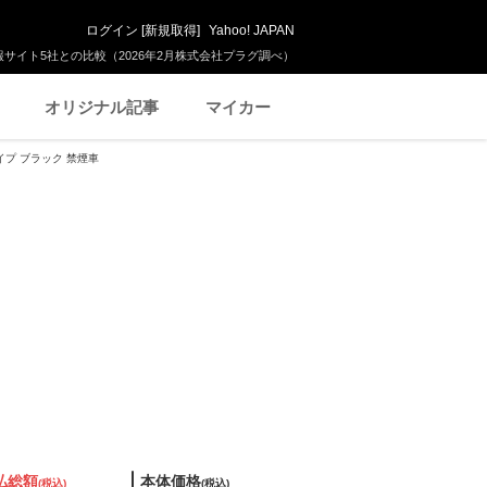
ログイン
[
新規取得
]
Yahoo! JAPAN
サイト5社との比較（2026年2月株式会社プラグ調べ）
オリジナル記事
マイカー
タイプ ブラック 禁煙車
払総額
本体価格
(税込)
(税込)