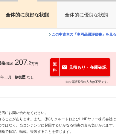
全体的に良好な状態
全体的に優良な状態
この中古車の「車両品質評価書」を見る
207
価格
.2
万円
無
(税込)
見積もり・在庫確認
料
7年11月
修復歴
なし
※お電話番号の入力は不要です。
売店にお問い合わせください。
ることがあります。また、(株)リクルートおよびLINEヤフー株式会社は
のではなく、当コンテンツに起因するいかなる損害の責も負いかねます。
無断で転写、転載、複製することを禁じます。