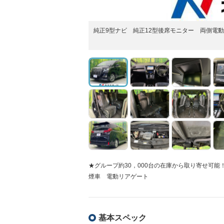
純正9型ナビ 純正12型後席モニター 両側電
★グループ約30，000台の在庫から取り寄せ可
煙車 電動リアゲート
基本スペック