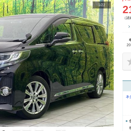
1
/
22
2
（諸
2
ネ