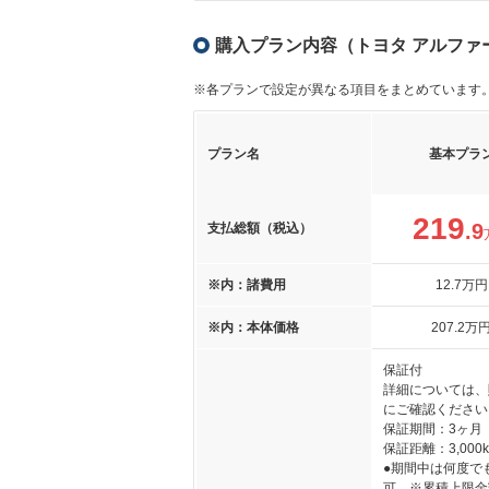
購入プラン内容（トヨタ アルファード
※各プランで設定が異なる項目をまとめています
プラン名
基本プラ
219
.9
支払総額（税込）
※内：諸費用
12
.7
万円
※内：本体価格
207
.2
万
保証付
詳細については、
にご確認ください
保証期間：3ヶ月
保証距離：3,000
●期間中は何度で
可 ※累積上限金