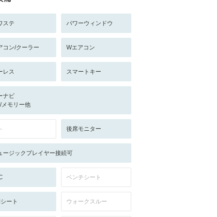
ワステ
パワーウィンドウ
アコン/クーラー
Wエアコン
ーレス
スマートキー
ーナビ
-/-/メモリー他
-
後席モニター
ュージックプレイヤー接続可
C
ベンチシート
列シート
ウォークスルー