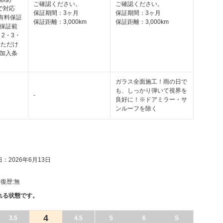
ご確認ください。
ご確認ください。
で対応
保証期間：3ヶ月
保証期間：3ヶ月
の有料保証
保証距離：3,000km
保証距離：3,000km
保証範
・2・3・
いただけ
加入条
ガラス全面施工！雨の日で
も、しっかり弾いて視界を
-
良好に！※ドアミラー・サ
ンルーフを除く
：2026年6月13日
復歴:
無
れる状態です。
4
3.5
4.5
5
6
S