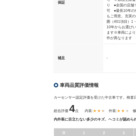
保証
り ●全国の店舗
可 ●最長10年
もご用意。充実の
囲（401項目）1
10年からお選び
ます※車両により
件が異なります
補足
-
車両品質評価情報
カーセンサー認定評価を受けた中古車です。
検査日
4
総合評価
点
内装:
外装:
修
内外装に目立たない多少のキズ、ヘコミが認めら
R
1
2
3