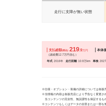
走行に支障が無い状態
219
支払総額
.9
本体
万円
(税込)
（諸経費12.7万円含む）
年式
2016年
走行距離
10.9万km
車検
202
※仕様・オプション・装備の詳細については各販
※当情報の内容は各販売店により予告なく変更され
当コンテンツの完全性、無誤謬性を保証するも
※コンテンツもしくはデータの全部または一部を