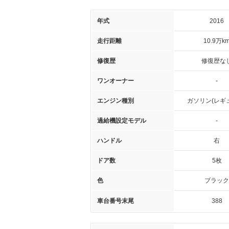
年式
2016
走行距離
10.9万k
修復歴
修復歴な
ワンオーナー
-
エンジン種別
ガソリン(レギ
過給機設定モデル
-
ハンドル
右
ドア数
5枚
色
ブラック
車台番号末尾
388