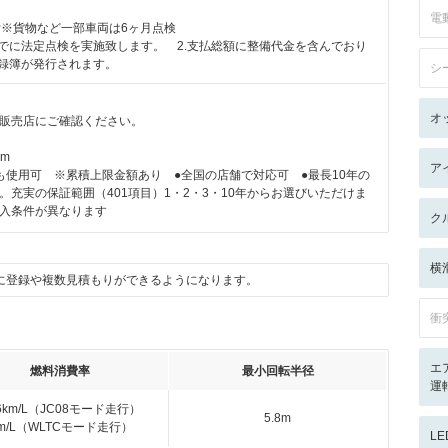
電
付※貨物など一部車両は6ヶ月点検
までに法定点検を実施致します。 2.支払総額に整備代金を含んでおり
記録簿が発行されます。
シ
オ
販売店にご確認ください。
km
ア
も使用可 ※累積上限金額あり ●全国の店舗で対応可 ●最長10年の
。充実の保証範囲（401項目）1・2・3・10年からお選びいただけま
入条件が異なります
ク
横
に登録や複数見積もりができるようになります。
衝
エ
燃料消費率
最小回転半径
運
.6km/L（JC08モード走行）
5.8m
km/L（WLTCモード走行）
L