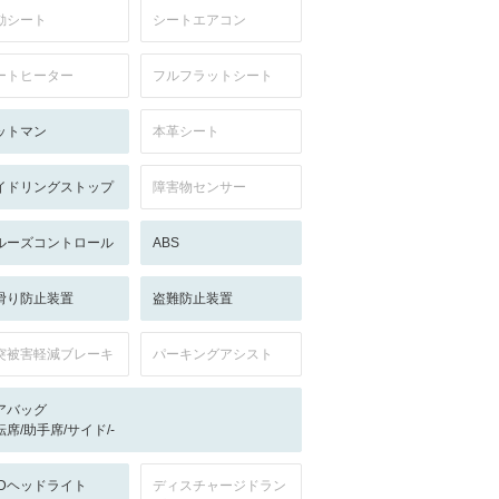
動シート
シートエアコン
ートヒーター
フルフラットシート
ットマン
本革シート
イドリングストップ
障害物センサー
ルーズコントロール
ABS
滑り防止装置
盗難防止装置
突被害軽減ブレーキ
パーキングアシスト
アバッグ
転席/助手席/サイド/-
EDヘッドライト
ディスチャージドラン