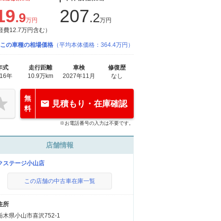
19
207
.9
.2
万円
万円
経費12.7万円含む）
この車種の相場価格
（平均本体価格：364.4万円）
年式
走行距離
車検
修復歴
016年
10.9万km
2027年11月
なし
無
見積もり・在庫確認
料
※お電話番号の入力は不要です。
店舗情報
クステージ小山店
この店舗の中古車在庫一覧
住所
栃木県小山市喜沢752-1