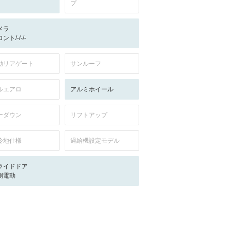
プ
メラ
ント/-/-/-
動リアゲート
サンルーフ
ルエアロ
アルミホイール
ーダウン
リフトアップ
冷地仕様
過給機設定モデル
ライドドア
側電動