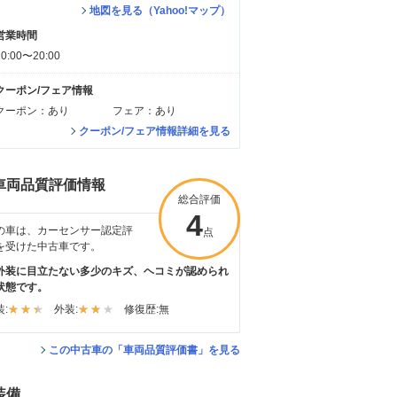
地図を見る（Yahoo!マップ）
営業時間
10:00〜20:00
クーポン/フェア情報
クーポン：あり
フェア：あり
クーポン/フェア情報詳細を見る
車両品質評価情報
総合評価
4
の車は、カーセンサー認定評
点
を受けた中古車です。
外装に目立たない多少のキズ、ヘコミが認められ
状態です。
:
外装:
修復歴:
無
この中古車の「車両品質評価書」を見る
装備