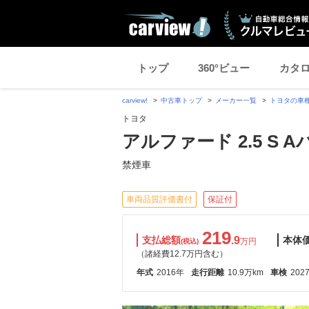
トップ
360°ビュー
カタ
carview!
中古車トップ
メーカー一覧
トヨタの車
トヨタ
アルファード 2.5 S
禁煙車
車両品質評価書付
保証付
219
支払総額
.9
本体
万円
(税込)
（諸経費12.7万円含む）
年式
2016年
走行距離
10.9万km
車検
202