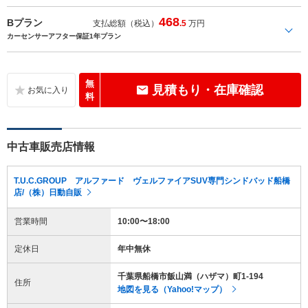
468
Bプラン
支払総額（税込）
.5
万円
カーセンサーアフター保証1年プラン
無
見積もり・在庫確認
料
中古車販売店情報
T.U.C.GROUP アルファード ヴェルファイアSUV専門シンドバッド船橋
店/（株）日動自販
営業時間
10:00〜18:00
定休日
年中無休
千葉県船橋市飯山満（ハザマ）町1-194
住所
地図を見る（Yahoo!マップ）