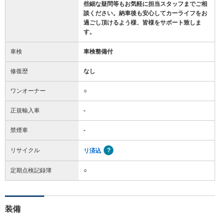
些細な疑問等もお気軽に担当スタッフまでご相
談ください。納車後も安心してカーライフをお
過ごし頂けるよう様、皆様をサポート致しま
す。
車検
車検整備付
修復歴
なし
ワンオーナー
○
正規輸入車
-
禁煙車
-
リサイクル
リ済込
定期点検記録簿
○
装備