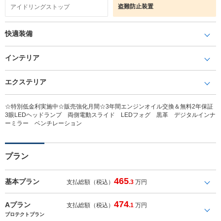
盗難防止装置
アイドリングストップ
快適装備
インテリア
エクステリア
☆特別低金利実施中☆販売強化月間☆3年間エンジンオイル交換＆無料2年保証
3眼LEDヘッドランプ 両側電動スライド LEDフォグ 黒革 デジタルインナ
ーミラー ベンチレーション
プラン
465
基本プラン
支払総額（税込）
.3
万円
474
Aプラン
支払総額（税込）
.1
万円
プロテクトプラン