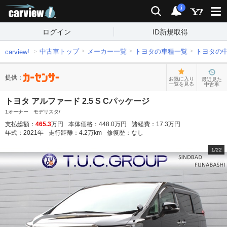
carview!
検索
通知
i
ログイン
ID新規取得
中古車トップ
メーカー一覧
トヨタの車種一覧
トヨタの
carview!
提供：
お気に入り
最近見た
一覧を見る
中古車
トヨタ アルファード 2.5 S Cパッケージ
1オーナー モデリスタ/
支払総額：
465.3
万円
本体価格：
448.0
万円
諸経費：
17.3
万円
年式：
2021
年
走行距離：
4.2
万km
修復歴：
なし
1
/
22