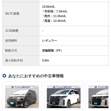
10.6km/L
└市街地：7.3km/L
WLTC燃費
└郊外：11.5km/L
└高速：12.4km/L
JC08燃費
-
使用燃料
レギュラー
駆動方式
前輪駆動（FF）
最小回転半径
5.8
m
あなたにおすすめの中古車情報