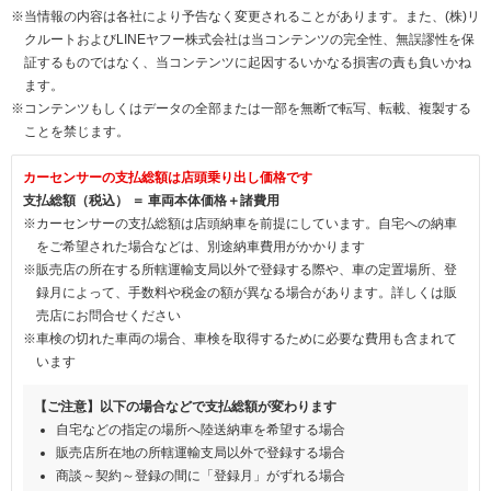
※当情報の内容は各社により予告なく変更されることがあります。また、(株)リ
クルートおよびLINEヤフー株式会社は当コンテンツの完全性、無誤謬性を保
証するものではなく、当コンテンツに起因するいかなる損害の責も負いかね
ます。
※コンテンツもしくはデータの全部または一部を無断で転写、転載、複製する
ことを禁じます。
カーセンサーの支払総額は店頭乗り出し価格です
支払総額（税込） ＝ 車両本体価格＋諸費用
※カーセンサーの支払総額は店頭納車を前提にしています。自宅への納車
をご希望された場合などは、別途納車費用がかかります
※販売店の所在する所轄運輸支局以外で登録する際や、車の定置場所、登
録月によって、手数料や税金の額が異なる場合があります。詳しくは販
売店にお問合せください
※車検の切れた車両の場合、車検を取得するために必要な費用も含まれて
います
【ご注意】以下の場合などで支払総額が変わります
自宅などの指定の場所へ陸送納車を希望する場合
販売店所在地の所轄運輸支局以外で登録する場合
商談～契約～登録の間に「登録月」がずれる場合