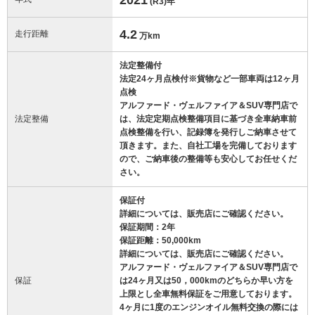
(R3)
年
4.2
走行距離
万km
法定整備付
法定24ヶ月点検付※貨物など一部車両は12ヶ月
点検
アルファード・ヴェルファイア＆SUV専門店で
法定整備
は、法定定期点検整備項目に基づき全車納車前
点検整備を行い、記録簿を発行しご納車させて
頂きます。また、自社工場を完備しております
ので、ご納車後の整備等も安心してお任せくだ
さい。
保証付
詳細については、販売店にご確認ください。
保証期間：2年
保証距離：50,000km
詳細については、販売店にご確認ください。
アルファード・ヴェルファイア＆SUV専門店で
保証
は24ヶ月又は50，000kmのどちらか早い方を
上限とし全車無料保証をご用意しております。
4ヶ月に1度のエンジンオイル無料交換の際には