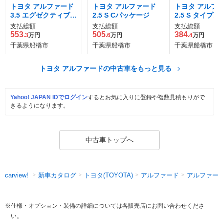
トヨタ アルファード
トヨタ アルファード
トヨタ アルフ
3.5 エグゼクティブ
2.5 S Cパッケージ
2.5 S タイ
ラウンジ ロイヤルラ
支払総額
支払総額
支払総額
ウンジ
553
505
384
.3
万円
.6
万円
.4
万円
千葉県船橋市
千葉県船橋市
千葉県船橋市
トヨタ アルファードの中古車をもっと見る
Yahoo! JAPAN IDでログイン
するとお気に入りに登録や複数見積もりがで
きるようになります。
中古車トップへ
新車カタログ
トヨタ(TOYOTA)
アルファード
アルファー
carview!
※仕様・オプション・装備の詳細については各販売店にお問い合わせくださ
い。