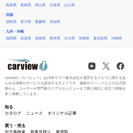
鳥取県
島根県
岡山県
広島県
山口県
四国
徳島県
香川県
愛媛県
高知県
九州・沖縄
福岡県
佐賀県
長崎県
熊本県
大分県
宮崎県
鹿児島県
沖縄県
carview!（カービュー）はLINEヤフー株式会社が運営するクルマに関するあ
らゆる情報やサービスを提供するサイトです。価格やスペックなどの公式情
報から、ユーザーや専門家のリアルなレビューまで購入検討に役立つ情報を
多く掲載しています。
知る
カタログ
ニュース
オリジナル記事
買う・売る
中古車検索
新車見積り
車買取