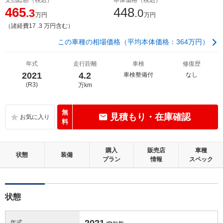
465
448
.3
.0
万円
万円
（諸経費17 .3 万円含む）
この車種の相場価格（平均本体価格：364万円）
年式
走行距離
車検
修復歴
2021
4.2
車検整備付
なし
(R3)
万km
無
見積もり・在庫確認
料
購入
販売店
車種
状態
装備
プラン
情報
スペック
状態
2021
年式