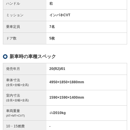
ハンドル
右
ミッション
インパネCVT
乗車定員
7名
ドア数
5枚
新車時の車種スペック
発売年月
20(R2)/01
車体寸法
4950
×
1850
×
1880
mm
(全長×全幅×全高)
室内寸法
1590
×
1590
×
1400
mm
(全長×全幅×全高)
車両重量
-/-/2010
kg
(AT×MT×CVT)
10・15燃費
-